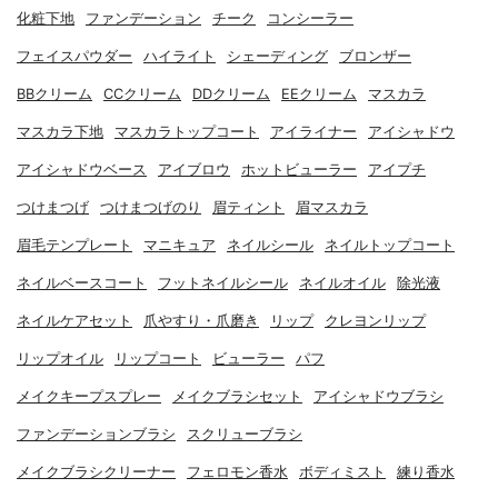
化粧下地
ファンデーション
チーク
コンシーラー
フェイスパウダー
ハイライト
シェーディング
ブロンザー
BBクリーム
CCクリーム
DDクリーム
EEクリーム
マスカラ
マスカラ下地
マスカラトップコート
アイライナー
アイシャドウ
アイシャドウベース
アイブロウ
ホットビューラー
アイプチ
つけまつげ
つけまつげのり
眉ティント
眉マスカラ
眉毛テンプレート
マニキュア
ネイルシール
ネイルトップコート
ネイルベースコート
フットネイルシール
ネイルオイル
除光液
ネイルケアセット
爪やすり・爪磨き
リップ
クレヨンリップ
リップオイル
リップコート
ビューラー
パフ
メイクキープスプレー
メイクブラシセット
アイシャドウブラシ
ファンデーションブラシ
スクリューブラシ
メイクブラシクリーナー
フェロモン香水
ボディミスト
練り香水