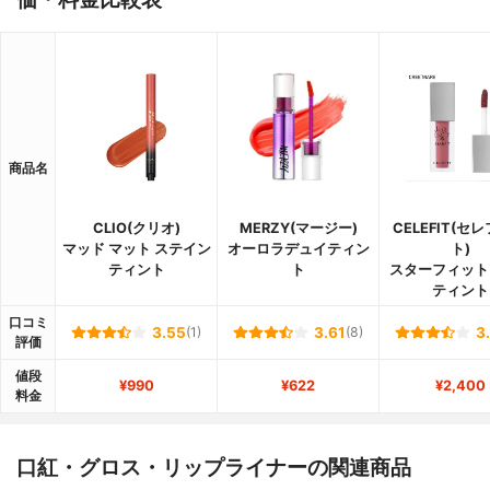
商品名
CLIO(クリオ)
MERZY(マージー)
CELEFIT(セ
マッド マット ステイン
オーロラデュイティン
ト)
ティント
ト
スターフィット
ティント
口コミ
3.55
(1)
3.61
(8)
3
評価
値段
¥990
¥622
¥2,400
料金
口紅・グロス・リップライナーの関連商品