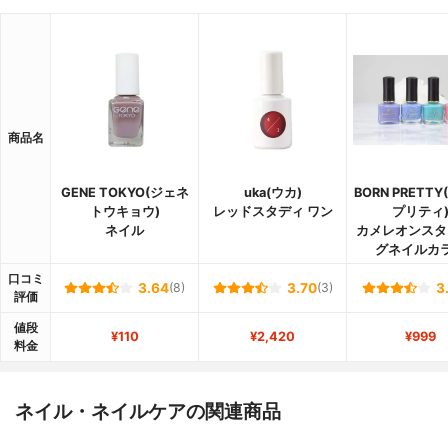
商品名
GENE TOKYO(ジェネ
uka(ウカ)
BORN PRETT
トウキョウ)
レッドスタディ ワン
プリティ
ネイル
カメレオンスタ
グネイルカ
口コミ
3.64
(8)
3.70
(3)
3
評価
値段
¥110
¥2,420
¥999
料金
ネイル・ネイルケアの関連商品