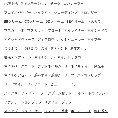
化粧下地
ファンデーション
チーク
コンシーラー
フェイスパウダー
ハイライト
シェーディング
ブロンザー
BBクリーム
CCクリーム
DDクリーム
EEクリーム
マスカラ
マスカラ下地
マスカラトップコート
アイライナー
アイシャドウ
アイシャドウベース
アイブロウ
ホットビューラー
アイプチ
つけまつげ
つけまつげのり
眉ティント
眉マスカラ
眉毛テンプレート
ネイルシール
ネイルトップコート
ネイルベースコート
フットネイルシール
ネイルオイル
除光液
ネイルケアセット
爪やすり・爪磨き
リップ
クレヨンリップ
リップオイル
リップコート
ビューラー
パフ
メイクキープスプレー
メイクブラシセット
アイシャドウブラシ
ファンデーションブラシ
スクリューブラシ
メイクブラシクリーナー
フェロモン香水
ボディミスト
練り香水