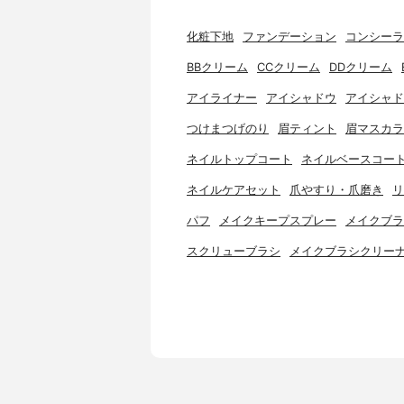
化粧下地
ファンデーション
コンシーラ
BBクリーム
CCクリーム
DDクリーム
アイライナー
アイシャドウ
アイシャド
つけまつげのり
眉ティント
眉マスカラ
ネイルトップコート
ネイルベースコー
ネイルケアセット
爪やすり・爪磨き
リ
パフ
メイクキープスプレー
メイクブラ
スクリューブラシ
メイクブラシクリー