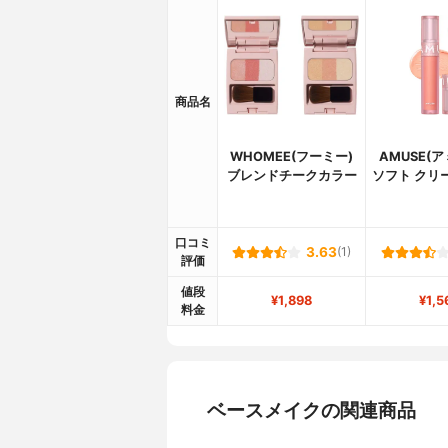
商品名
WHOMEE(フーミー)
AMUSE(
ブレンドチークカラー
ソフト クリ
口コミ
3.63
(1)
評価
値段
¥1,898
¥1,5
料金
ベースメイクの関連商品