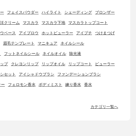
ー
フェイスパウダー
ハイライト
シェーディング
ブロンザー
EEクリーム
マスカラ
マスカラ下地
マスカラトップコート
ウベース
アイブロウ
ホットビューラー
アイプチ
つけまつげ
眉毛テンプレート
マニキュア
ネイルシール
ト
フットネイルシール
ネイルオイル
除光液
ップ
クレヨンリップ
リップオイル
リップコート
ビューラー
シセット
アイシャドウブラシ
ファンデーションブラシ
ナー
フェロモン香水
ボディミスト
練り香水
香水
カテゴリ一覧へ