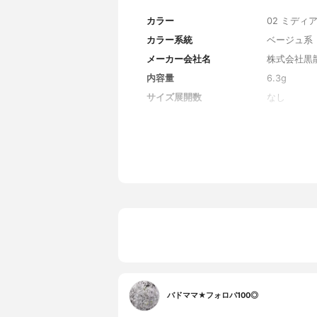
カラー
02 ミディ
カラー系統
ベージュ系
メーカー会社名
株式会社黒
内容量
6.3g
サイズ展開数
なし
カラー展開数
全3色
香り
なし
レフィル
なし
SPF/PA
SPF50+/PA
原産国
日本
発売日
2016/3/1
薬用成分
なし
全成分
タルク、酸
メチコン/
チルヘキシ
センカ花エ
バドママ★フォロバ100◎
キス、アル