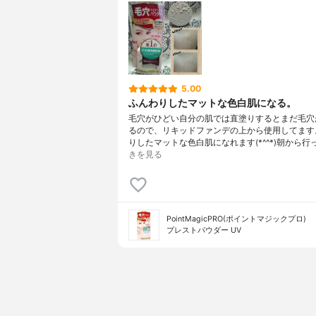
Mg、水酸
キシシラン
ンジメチコ
ヘキシルデ
5.00
ふんわりしたマットな色白肌になる。
毛穴がひどい自分の肌では直塗りするとまだ毛穴
るので、リキッドファンデの上から使用してます
りしたマットな色白肌になれます(*^^*)朝から行
きを見る
PointMagicPRO(ポイントマジックプロ)
プレストパウダー UV