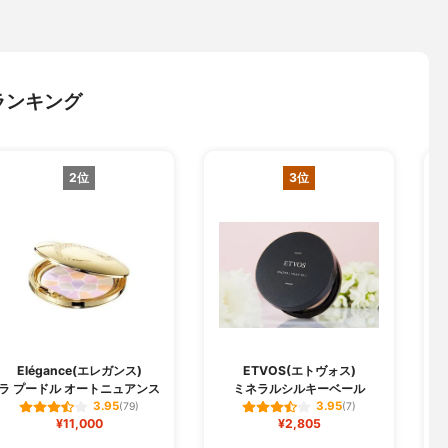
ランキング
2位
3位
O
Elégance(エレガンス)
ETVOS(エトヴォス)
ラ プードル オートニュアンス
ミネラルシルキーベール
3.95
3.95
(79)
(7)
¥11,000
¥2,805