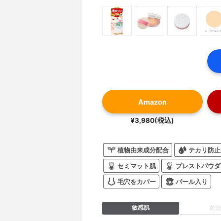
Amazon
¥3,980(税込)
植物由来成分配合
テカリ防止
セミマット肌
プレストパウダ
毛穴をカバー
パール入り
敏感肌
乾