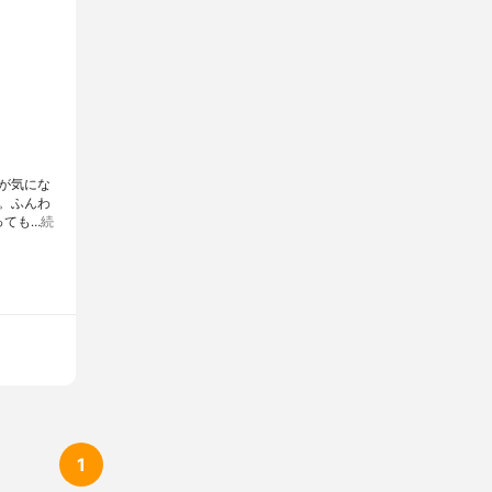
化Al、水、トリエチルヘキサノイン、パーフルオロオクチルトリエト
、ラウロイルリシン、塩化Al、シリカ、酸化スズ、BG、ハイドロゲ
ン、(アクリレーツ/ジメチコン)コポリマー、ビサボロール、テトラ
カン酸アスコルビル、酸化チタン、マイカ、酸化鉄
が気にな
。ふんわ
っても…
続
1