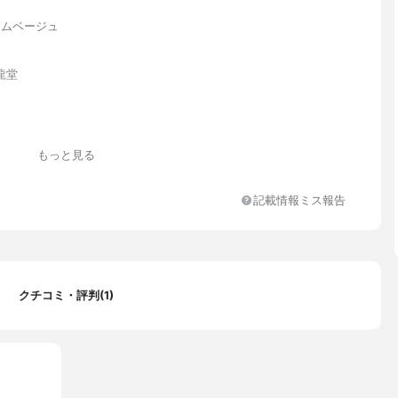
アムベージュ
龍堂
もっと見る
記載情報ミス報告
++++
クチコミ・評判(1)
化亜鉛、ミリスチン酸亜鉛、合成フルオロフロゴパイト、(ビニルジ
メチコンシルセスキオキサン)クロスポリマー、メトキシケイヒ酸エ
ル、ジメチコン、ヒアルロン酸Na、加水分解コラーゲン、トウキン
キス、ノイバラ果実エキス、カミツレ花エキス、カワラヨモギ花エ
ニカ花エキス、アルガニアスピノサ核油、ワセリン、ステアリン酸