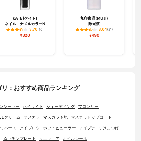
L
KATE(ケイト)
無印良品(MUJI)
ネイルエナメルカラーN
除光液
3.76
3.64
(10)
(21)
¥320
¥490
ゴリ：おすすめ商品ランキング
ンシーラー
ハイライト
シェーディング
ブロンザー
EEクリーム
マスカラ
マスカラ下地
マスカラトップコート
ウベース
アイブロウ
ホットビューラー
アイプチ
つけまつげ
眉毛テンプレート
マニキュア
ネイルシール