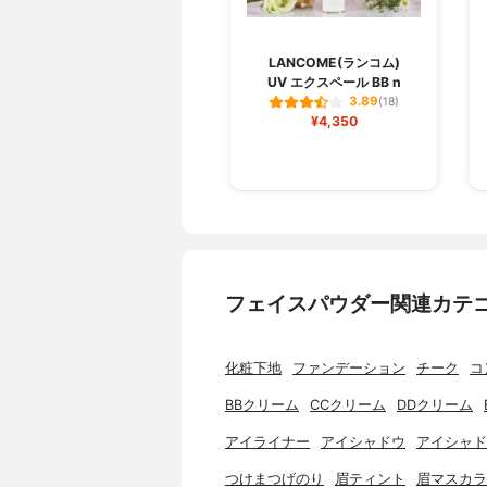
LANCOME(ランコム)
UV エクスペール BB n
3.89
(18)
¥4,350
フェイスパウダー関連カテ
化粧下地
ファンデーション
チーク
コ
BBクリーム
CCクリーム
DDクリーム
アイライナー
アイシャドウ
アイシャド
つけまつげのり
眉ティント
眉マスカラ