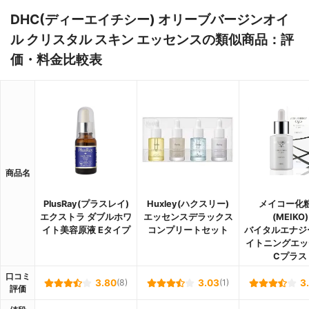
DHC(ディーエイチシー) オリーブバージンオイ
ル クリスタル スキン エッセンスの類似商品：評
価・料金比較表
商品名
PlusRay(プラスレイ)
Huxley(ハクスリー)
メイコー化
エクストラ ダブルホワ
エッセンスデラックス
(MEIKO)
イト美容原液 Eタイプ
コンプリートセット
バイタルエナジ
イトニングエッ
Cプラス
口コミ
3.80
(8)
3.03
(1)
3
評価