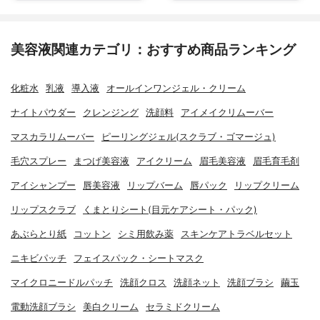
美容液関連カテゴリ：おすすめ商品ランキング
化粧水
乳液
導入液
オールインワンジェル・クリーム
ナイトパウダー
クレンジング
洗顔料
アイメイクリムーバー
マスカラリムーバー
ピーリングジェル(スクラブ・ゴマージュ)
毛穴スプレー
まつげ美容液
アイクリーム
眉毛美容液
眉毛育毛剤
アイシャンプー
唇美容液
リップバーム
唇パック
リップクリーム
リップスクラブ
くまとりシート(目元ケアシート・パック)
あぶらとり紙
コットン
シミ用飲み薬
スキンケアトラベルセット
ニキビパッチ
フェイスパック・シートマスク
マイクロニードルパッチ
洗顔クロス
洗顔ネット
洗顔ブラシ
繭玉
電動洗顔ブラシ
美白クリーム
セラミドクリーム