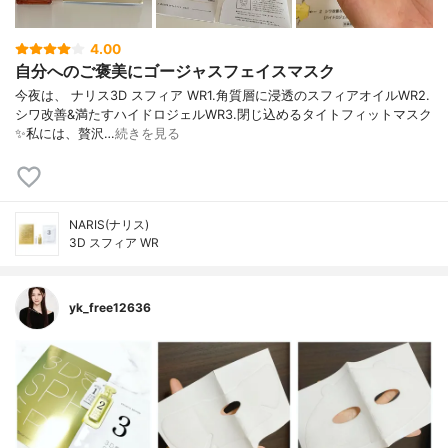
4.00
自分へのご褒美にゴージャスフェイスマスク
今夜は、 ナリス3D スフィア WR1.角質層に浸透のスフィアオイルWR2.
シワ改善&満たすハイドロジェルWR3.閉じ込めるタイトフィットマスク
✨私には、贅沢…
続きを見る
NARIS(ナリス)
3D スフィア WR
yk_free12636