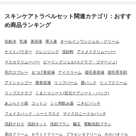
スキンケアトラベルセット関連カテゴリ：おすす
め商品ランキング
化粧水
乳液
美容液
導入液
オールインワンジェル・クリーム
ナイトパウダー
クレンジング
洗顔料
アイメイクリムーバー
マスカラリムーバー
ピーリングジェル(スクラブ・ゴマージュ)
毛穴スプレー
まつげ美容液
アイクリーム
眉毛美容液
眉毛育毛剤
アイシャンプー
唇美容液
リップバーム
唇パック
リップクリーム
リップスクラブ
くまとりシート(目元ケアシート・パック)
あぶらとり紙
コットン
シミ用飲み薬
ニキビパッチ
フェイスパック・シートマスク
マイクロニードルパッチ
洗顔クロス
洗顔ネット
洗顔ブラシ
繭玉
電動洗顔ブラシ
美白クリーム
セラミドクリーム
プラセンタクリーム
ホホバオイル