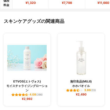
値段
¥1,320
¥7,798
¥11,660
料金
スキンケアグッズの関連商品
ETVOS(エトヴォス)
無印良品(MUJI)
モイスチャライジングローショ
ホホバオイル
ン
3.86
(35)
¥2,490
4.08
(386)
¥2,992