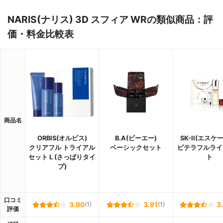
NARIS(ナリス) 3D スフィア WRの類似商品：評
価・料金比較表
商品名
ORBIS(オルビス)
B.A(ビーエー)
SK-II(エスケ
クリアフル トライアル
ベーシックセット
ピテラフルライ
セット L (さっぱりタイ
ト
プ)
口コミ
3.90
(1)
3.91
(1)
3
評価