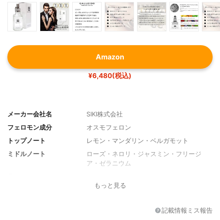
Amazon
¥6,480(税込)
メーカー会社名
SIKI株式会社
フェロモン成分
オスモフェロン
トップノート
レモン・マンダリン・ベルガモット
ミドルノート
ローズ・ネロリ・ジャスミン・フリージ
ア・ゼラニウム
ラストノート
ムスク・イリス・ベチバー・アンバー・シ
もっと見る
ダーウッド
容量
30ml
記載情報ミス報告