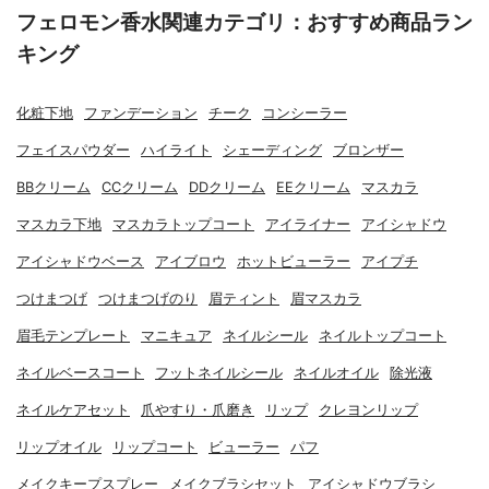
フェロモン香水関連カテゴリ：おすすめ商品ラン
キング
化粧下地
ファンデーション
チーク
コンシーラー
フェイスパウダー
ハイライト
シェーディング
ブロンザー
BBクリーム
CCクリーム
DDクリーム
EEクリーム
マスカラ
マスカラ下地
マスカラトップコート
アイライナー
アイシャドウ
アイシャドウベース
アイブロウ
ホットビューラー
アイプチ
つけまつげ
つけまつげのり
眉ティント
眉マスカラ
眉毛テンプレート
マニキュア
ネイルシール
ネイルトップコート
ネイルベースコート
フットネイルシール
ネイルオイル
除光液
ネイルケアセット
爪やすり・爪磨き
リップ
クレヨンリップ
リップオイル
リップコート
ビューラー
パフ
メイクキープスプレー
メイクブラシセット
アイシャドウブラシ