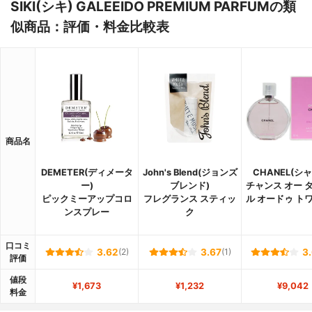
SIKI(シキ) GALEEIDO PREMIUM PARFUMの類
似商品：評価・料金比較表
商品名
DEMETER(ディメータ
John's Blend(ジョンズ
CHANEL(シ
ー)
ブレンド)
チャンス オー 
ピックミーアップコロ
フレグランス スティッ
ル オードゥ ト
ンスプレー
ク
口コミ
3.62
(2)
3.67
(1)
3
評価
値段
¥1,673
¥1,232
¥9,042
料金