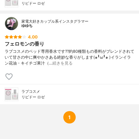
リビドー ロゼ
家電大好きカップル系インスタグラマー
ゆゆち
4.00
フェロモンの香り
ラブコスメのベッド専用香水です??約80種類もの香料がブレンドされて
いて甘さの中に爽やかさある絶妙な香りがします(๑╹ω╹๑ )イランイラ
ン花油・キイチゴ果汁（…
続きを見る
ラブコスメ
リビドー ロゼ
1