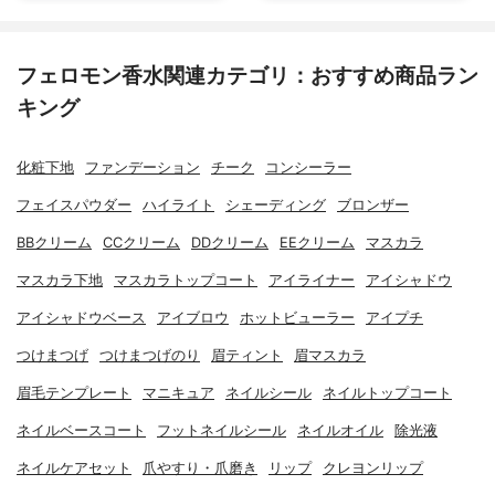
フェロモン香水関連カテゴリ：おすすめ商品ラン
キング
化粧下地
ファンデーション
チーク
コンシーラー
フェイスパウダー
ハイライト
シェーディング
ブロンザー
BBクリーム
CCクリーム
DDクリーム
EEクリーム
マスカラ
マスカラ下地
マスカラトップコート
アイライナー
アイシャドウ
アイシャドウベース
アイブロウ
ホットビューラー
アイプチ
つけまつげ
つけまつげのり
眉ティント
眉マスカラ
眉毛テンプレート
マニキュア
ネイルシール
ネイルトップコート
ネイルベースコート
フットネイルシール
ネイルオイル
除光液
ネイルケアセット
爪やすり・爪磨き
リップ
クレヨンリップ