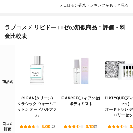
フェロモン香水ランキングをもっと見る
ラブコスメ リビドー ロゼの類似商品：評価・料
金比較表
商品名
CLEAN(クリーン)
FIANCÉE(フィアンセ)
DIPTYQUE(
クラシック ウォームコ
ボディミスト
ック)
ットン オードパルファ
オードトワレ 
ム
バリーセッ
口コミ
3.06
(2)
3.15
(9)
3
評価