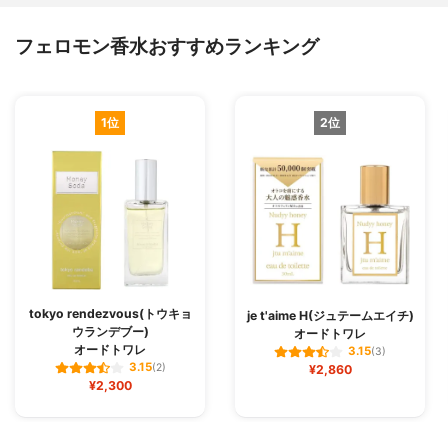
フェロモン香水おすすめランキング
1位
2位
tokyo rendezvous(トウキョ
je t'aime H(ジュテームエイチ)
ウランデブー)
オードトワレ
オードトワレ
3.15
(3)
3.15
(2)
¥2,860
¥2,300