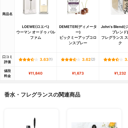
商品名
LOEWE(ロエベ)
DEMETER(ディメータ
John's Blen
ウーマン オードゥ パル
ー)
ブレンド
ファム
ピックミーアップコロ
フレグランス 
ンスプレー
ク
口コミ
3.63
(1)
3.62
(2)
3
評価
値段
¥11,840
¥1,673
¥1,232
料金
香水・フレグランスの関連商品