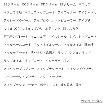
BBクリーム
CCクリーム
DDクリーム
EEクリーム
マスカラ
マスカラ下地
マスカラトップコート
アイライナー
アイシャドウ
アイシャドウベース
アイブロウ
ホットビューラー
アイプチ
つけまつげ
つけまつげのり
眉ティント
眉マスカラ
眉毛テンプレート
マニキュア
ネイルシール
ネイルトップコート
ネイルベースコート
フットネイルシール
ネイルオイル
除光液
ネイルケアセット
爪やすり・爪磨き
リップ
クレヨンリップ
リップオイル
リップコート
ビューラー
パフ
メイクキープスプレー
メイクブラシセット
アイシャドウブラシ
ファンデーションブラシ
スクリューブラシ
メイクブラシクリーナー
ボディミスト
練り香水
香水
カテゴリ一覧へ