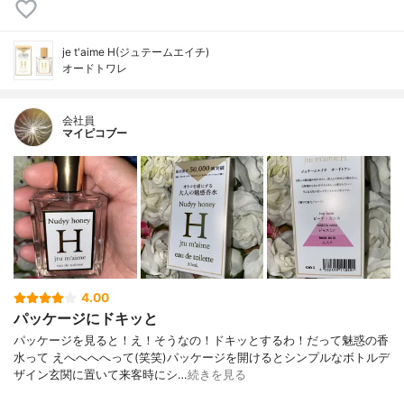
je t'aime H(ジュテームエイチ)
オードトワレ
会社員
マイピコブー
4.00
パッケージにドキッと
パッケージを見ると！え！そうなの！ドキッとするわ！だって魅惑の香
水って えへへへへって(笑笑)パッケージを開けるとシンプルなボトルデ
ザイン玄関に置いて来客時にシ…
続きを見る