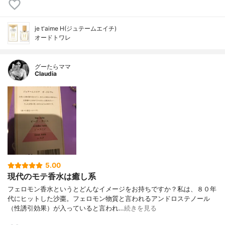
je t'aime H(ジュテームエイチ)
オードトワレ
グーたらママ
Claudia
5.00
現代のモテ香水は癒し系
フェロモン香水というとどんなイメージをお持ちですか？私は、８０年
代にヒットした沙棗。フェロモン物質と言われるアンドロステノール
（性誘引効果）が入っていると言われ…
続きを見る