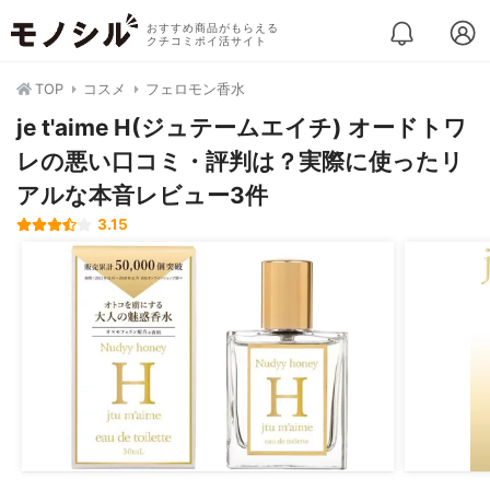
おすすめ商品がもらえる
クチコミポイ活サイト
TOP
コスメ
フェロモン香水
je t'aime H(ジュテームエイチ) オードトワ
レの悪い口コミ・評判は？実際に使ったリ
アルな本音レビュー3件
3.15