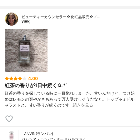
ビューティーカウンセラー☆化粧品販売☆メ…
yung
4.00
紅茶の香りが1日中続く✩.*˚
紅茶の香りを探している時に一目惚れしました。甘いんだけど、つけ始
めはレモンの爽やかさもあって万人受けしそうだなと。トップ→ミドル
→ラストと、甘い香りが続くのです…
続きを見る
LANVIN(ランバン)
ジャンヌ・ランバン オードパルファム