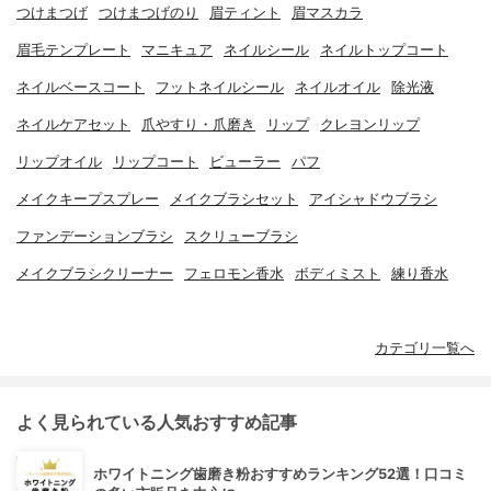
つけまつげ
つけまつげのり
眉ティント
眉マスカラ
眉毛テンプレート
マニキュア
ネイルシール
ネイルトップコート
ネイルベースコート
フットネイルシール
ネイルオイル
除光液
ネイルケアセット
爪やすり・爪磨き
リップ
クレヨンリップ
リップオイル
リップコート
ビューラー
パフ
メイクキープスプレー
メイクブラシセット
アイシャドウブラシ
ファンデーションブラシ
スクリューブラシ
メイクブラシクリーナー
フェロモン香水
ボディミスト
練り香水
カテゴリ一覧へ
よく見られている人気おすすめ記事
ホワイトニング歯磨き粉おすすめランキング52選！口コミ