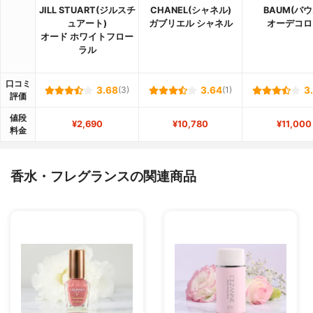
JILL STUART(ジルスチ
CHANEL(シャネル)
BAUM(バウ
ュアート)
ガブリエル シャネル
オーデコロ
オード ホワイトフロー
ラル
口コミ
3.68
(3)
3.64
(1)
3
評価
値段
¥2,690
¥10,780
¥11,000
料金
香水・フレグランスの関連商品