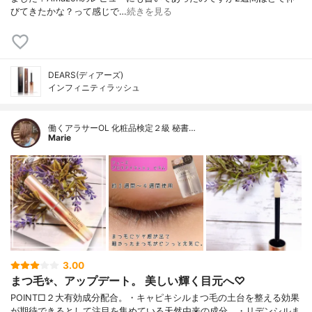
びてきたかな？って感じで…
続きを見る
DEARS(ディアーズ)
インフィニティラッシュ
働くアラサーOL 化粧品検定２級 秘書…
Marie
3.00
まつ毛✨、アップデート。 美しい輝く目元へ♡
POINT□２大有効成分配合。・キャピキシルまつ毛の土台を整える効果
が期待できるとして注目を集めている天然由来の成分。・リデンシルま