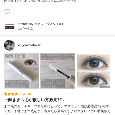
経ちますが、まつ毛が伸びたように…
続きを見る
armada style(アルマダスタイル)
エグータム
kp_cosmelover
4.00
上向きまつ毛が欲しい方必見??‍♀️
まつ毛のカールキープ命な私にとって、マスカラ下地は必需品?そのマ
スカラ下地でまつ毛をケア出来たら最高ですよね☺️ダレノガレ明美さん