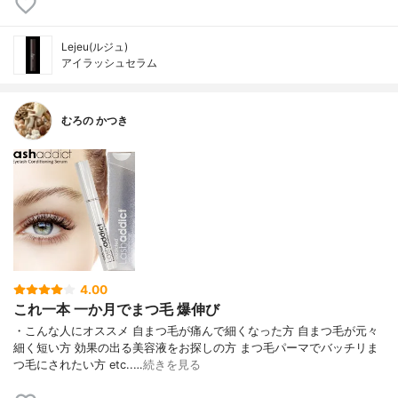
Lejeu(ルジュ)
アイラッシュセラム
むろの かつき
4.00
これ一本 一か月でまつ毛 爆伸び
・こんな人にオススメ 自まつ毛が痛んで細くなった方 自まつ毛が元々
細く短い方 効果の出る美容液をお探しの方 まつ毛パーマでバッチリま
つ毛にされたい方 etc..…
続きを見る