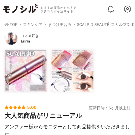
おすすめ商品がもらえる
クチコミポイ活サイト
TOP
スキンケア
まつげ美容液
SCALP D BEAUTÉ(スカルプ
コスメ好き
Eririn
5.00
更新日時：6ヶ月以上前
大人気商品がリニューアル
アンファー様からモニターとして商品提供をいただきまし
た