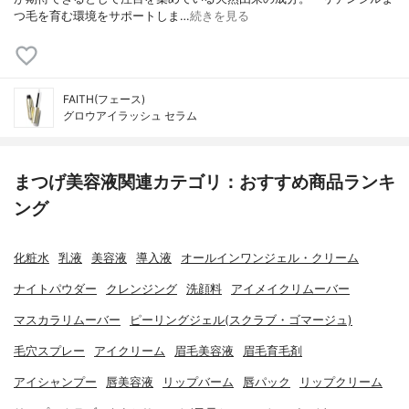
つ毛を育む環境をサポートしま…
続きを見る
FAITH(フェース)
グロウアイラッシュ セラム
まつげ美容液関連カテゴリ：おすすめ商品ランキ
ング
化粧水
乳液
美容液
導入液
オールインワンジェル・クリーム
ナイトパウダー
クレンジング
洗顔料
アイメイクリムーバー
マスカラリムーバー
ピーリングジェル(スクラブ・ゴマージュ)
毛穴スプレー
アイクリーム
眉毛美容液
眉毛育毛剤
アイシャンプー
唇美容液
リップバーム
唇パック
リップクリーム