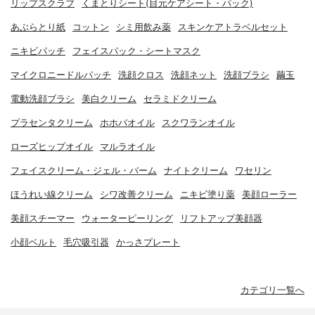
リップスクラブ
くまとりシート(目元ケアシート・パック)
あぶらとり紙
コットン
シミ用飲み薬
スキンケアトラベルセット
ニキビパッチ
フェイスパック・シートマスク
マイクロニードルパッチ
洗顔クロス
洗顔ネット
洗顔ブラシ
繭玉
電動洗顔ブラシ
美白クリーム
セラミドクリーム
プラセンタクリーム
ホホバオイル
スクワランオイル
ローズヒップオイル
マルラオイル
フェイスクリーム・ジェル・バーム
ナイトクリーム
ワセリン
ほうれい線クリーム
シワ改善クリーム
ニキビ塗り薬
美顔ローラー
美顔スチーマー
ウォーターピーリング
リフトアップ美顔器
小顔ベルト
毛穴吸引器
かっさプレート
カテゴリ一覧へ