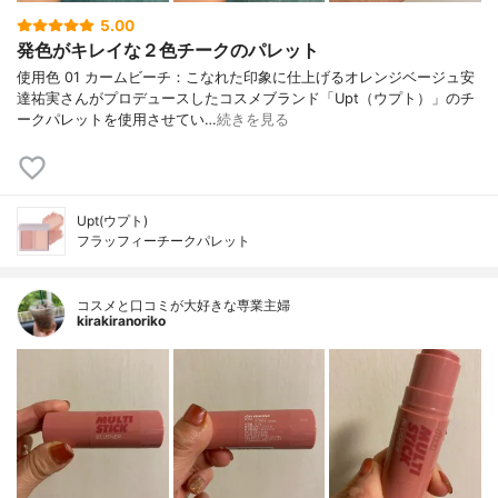
5.00
発色がキレイな２色チークのパレット
使用色 01 カームビーチ：こなれた印象に仕上げるオレンジベージュ安
達祐実さんがプロデュースしたコスメブランド「Upt（ウプト）」のチ
ークパレットを使用させてい…
続きを見る
Upt(ウプト)
フラッフィーチークパレット
コスメと口コミが大好きな専業主婦
kirakiranoriko