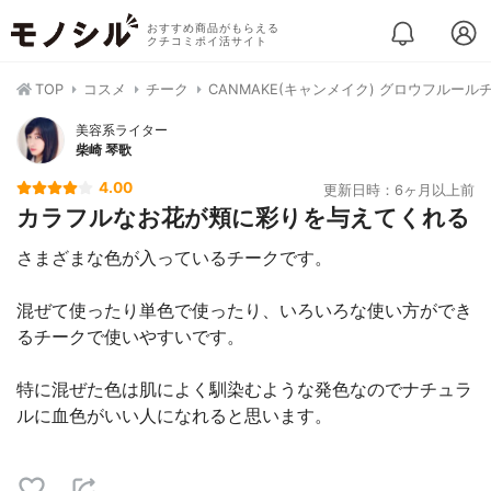
おすすめ商品がもらえる
クチコミポイ活サイト
TOP
コスメ
チーク
CANMAKE(キャンメイク) グロウフルール
美容系ライター
柴崎 琴歌
4.00
更新日時：6ヶ月以上前
カラフルなお花が頬に彩りを与えてくれる
さまざまな色が入っているチークです。
混ぜて使ったり単色で使ったり、いろいろな使い方ができ
るチークで使いやすいです。
特に混ぜた色は肌によく馴染むような発色なのでナチュラ
ルに血色がいい人になれると思います。