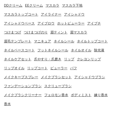
DDクリーム
EEクリーム
マスカラ
マスカラ下地
マスカラトップコート
アイライナー
アイシャドウ
アイシャドウベース
アイブロウ
ホットビューラー
アイプチ
つけまつげ
つけまつげのり
眉ティント
眉マスカラ
眉毛テンプレート
マニキュア
ネイルシール
ネイルトップコート
ネイルベースコート
フットネイルシール
ネイルオイル
除光液
ネイルケアセット
爪やすり・爪磨き
リップ
クレヨンリップ
リップオイル
リップコート
ビューラー
パフ
メイクキープスプレー
メイクブラシセット
アイシャドウブラシ
ファンデーションブラシ
スクリューブラシ
メイクブラシクリーナー
フェロモン香水
ボディミスト
練り香水
香水