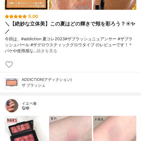
5.00
＼【絶妙な立体美】この夏はどの輝きで頬を彩ろう？☀️✨
／
今回は、#addiction 夏コレ2023#ザブラッシュニュアンサー #ザブラ
ッシュパール #ザグロウスティックグロウタイプ のレビューです！＊
パケや使用感な…
続きを見る
ADDICTION(アディクション)
ザ ブラッシュ
イエベ春
なゆ