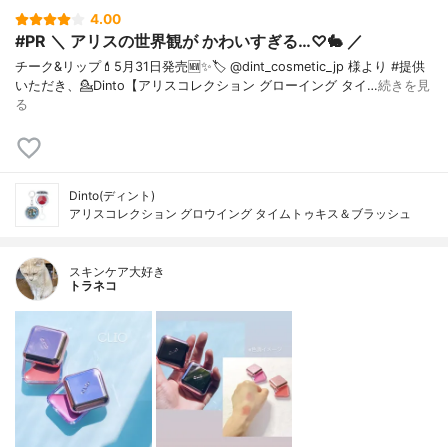
4.00
#PR ＼ アリスの世界観が かわいすぎる…♡🐇 ／
チーク&リップ💄⁡5月31日発売🆕✨⁡🏷️ @dint_cosmetic_jp 様より #提供
いただき、⁡💁Dinto【アリスコレクション グローイング タイ…
続きを見
る
Dinto(ディント)
アリスコレクション グロウイング タイムトゥキス＆ブラッシュ
スキンケア大好き
トラネコ