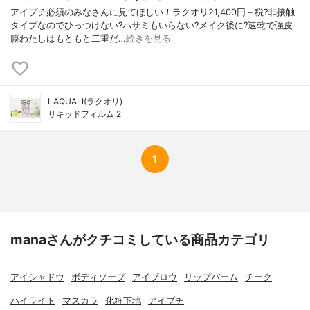
アイプチ必須のみなさんに見てほしい！ラクオリ21,400円＋税?非接触
タイプなのでひっつけない?ハサミもいらない?メイク後に?速乾で強皮
膜わたしはもともと二重だ…
続きを見る
LAQUALI(ラクオリ)
リキッドフィルム 2
1
manaさんがクチコミしている商品カテゴリ
アイシャドウ
ボディソープ
アイブロウ
リップバーム
チーク
ハイライト
マスカラ
化粧下地
アイプチ