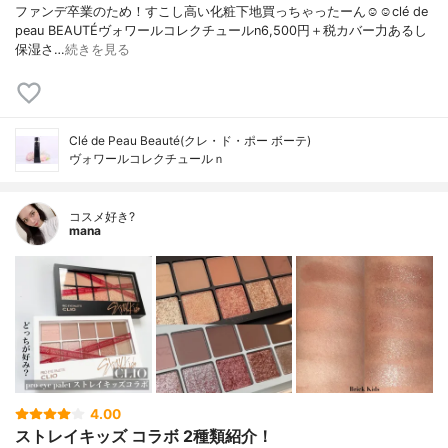
ファンデ卒業のため！すこし高い化粧下地買っちゃったーん☺️☺️clé de
peau BEAUTÉヴォワールコレクチュールn6,500円＋税カバー力あるし
保湿さ…
続きを見る
Clé de Peau Beauté(クレ・ド・ポー ボーテ)
ヴォワールコレクチュールｎ
コスメ好き?
mana
4.00
ストレイキッズ コラボ 2種類紹介！