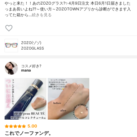
やっと来た！！あのZOZOグラス?✨4月9日注文 本日6月1日届きました
っまあ長いよね??～使い方～ZOZOTOWNアプリから診断ができます入
ってた箱から…
続きを見る
ZOZO(ゾゾ)
ZOZOGLASS
コスメ好き?
mana
5.00
これでノーファンデ。