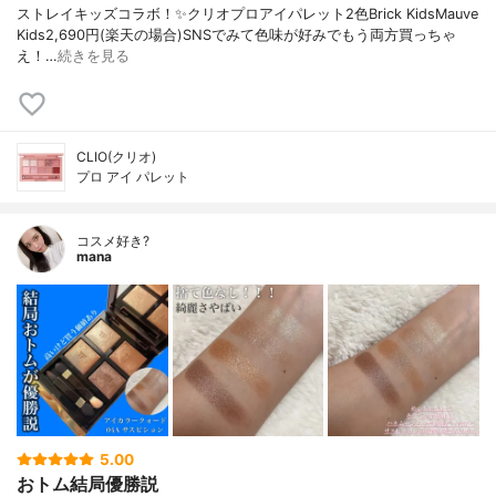
ストレイキッズコラボ！✨クリオプロアイパレット2色Brick KidsMauve
Kids2,690円(楽天の場合)SNSでみて色味が好みでもう両方買っちゃ
え！…
続きを見る
CLIO(クリオ)
プロ アイ パレット
コスメ好き?
mana
5.00
おトム結局優勝説