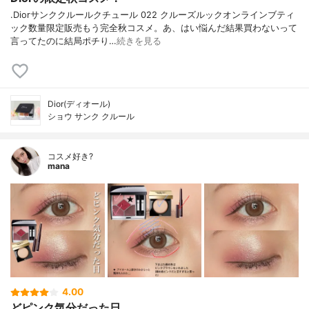
.Diorサンククルールクチュール 022 クルーズルックオンラインブティ
ック数量限定販売もう完全秋コスメ。あ、はい悩んだ結果買わないって
言ってたのに結局ポチり…
続きを見る
Dior(ディオール)
ショウ サンク クルール
コスメ好き?
mana
4.00
どピンク気分だった日