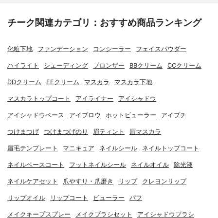
チーク関連カテゴリ：おすすめ商品ランキング
化粧下地
ファンデーション
コンシーラー
フェイスパウダー
ハイライト
シェーディング
ブロンザー
BBクリーム
CCクリーム
DDクリーム
EEクリーム
マスカラ
マスカラ下地
マスカラトップコート
アイライナー
アイシャドウ
アイシャドウベース
アイブロウ
ホットビューラー
アイプチ
つけまつげ
つけまつげのり
眉ティント
眉マスカラ
眉毛テンプレート
マニキュア
ネイルシール
ネイルトップコート
ネイルベースコート
フットネイルシール
ネイルオイル
除光液
ネイルケアセット
爪やすり・爪磨き
リップ
クレヨンリップ
リップオイル
リップコート
ビューラー
パフ
メイクキープスプレー
メイクブラシセット
アイシャドウブラシ