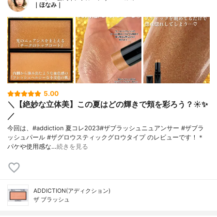
｜ほなみ｜
5.00
＼【絶妙な立体美】この夏はどの輝きで頬を彩ろう？☀️✨
／
今回は、#addiction 夏コレ2023#ザブラッシュニュアンサー #ザブラ
ッシュパール #ザグロウスティックグロウタイプ のレビューです！＊
パケや使用感な…
続きを見る
ADDICTION(アディクション)
ザ ブラッシュ