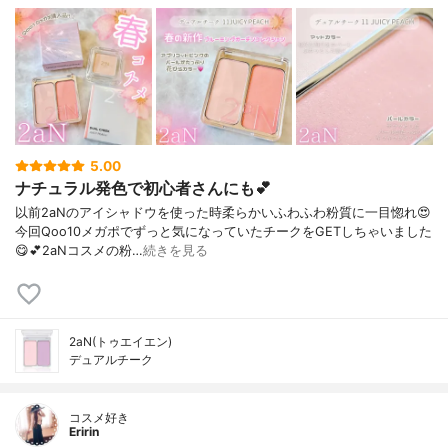
5.00
ナチュラル発色で初心者さんにも💕
以前2aNのアイシャドウを使った時柔らかいふわふわ粉質に一目惚れ😍⁡
今回Qoo10メガポでずっと気になっていたチークをGETしちゃいました
😋💕⁡2aNコスメの粉…
続きを見る
2aN(トゥエイエン)
デュアルチーク
コスメ好き
Eririn