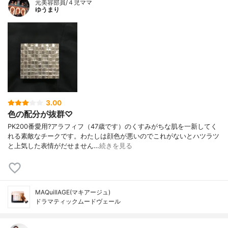
元美容部員/４児ママ
ゆうまり
3.00
色の配分が抜群♡
PK200番愛用?アラフィフ（47歳です）のくすみがちな肌を一新してく
れる素敵なチークです。わたしは顔色が悪いのでこれがないとハツラツ
と上気した表情がだせません…
続きを見る
MAQuillAGE(マキアージュ)
ドラマティックムードヴェール