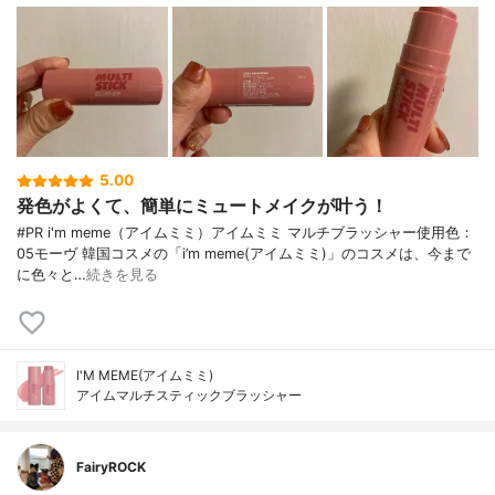
5.00
発色がよくて、簡単にミュートメイクが叶う！
#PR i'm meme（アイムミミ）アイムミミ マルチブラッシャー使用色：
05モーヴ 韓国コスメの「i’m meme(アイムミミ)」のコスメは、今まで
に色々と…
続きを見る
I'M MEME(アイムミミ)
アイムマルチスティックブラッシャー
FairyROCK