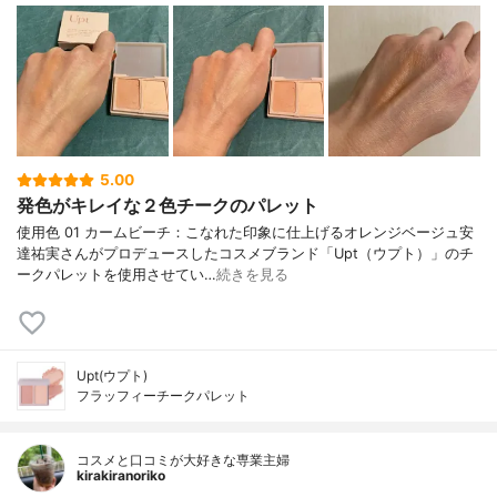
5.00
発色がキレイな２色チークのパレット
使用色 01 カームビーチ：こなれた印象に仕上げるオレンジベージュ安
達祐実さんがプロデュースしたコスメブランド「Upt（ウプト）」のチ
ークパレットを使用させてい…
続きを見る
Upt(ウプト)
フラッフィーチークパレット
コスメと口コミが大好きな専業主婦
kirakiranoriko