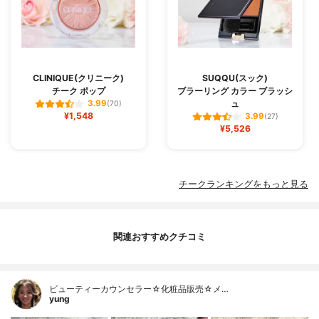
CLINIQUE(クリニーク)
SUQQU(スック)
チーク ポップ
ブラーリング カラー ブラッシ
ュ
3.99
(70)
¥1,548
3.99
(27)
¥5,526
チークランキングをもっと見る
関連おすすめクチコミ
ビューティーカウンセラー☆化粧品販売☆メ…
yung