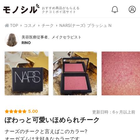
おすすめ商品がもらえる
クチコミポイ活サイト
TOP
コスメ
チーク
NARS(ナーズ) ブラッシュ N
美容医療従事者、メイクセラピスト
RINO
5.00
更新日時：6ヶ月以上前
ぽわっと可愛いほめられチーク
ナーズのチークと言えばこのカラー?
オーガズムは大好きなカラーです