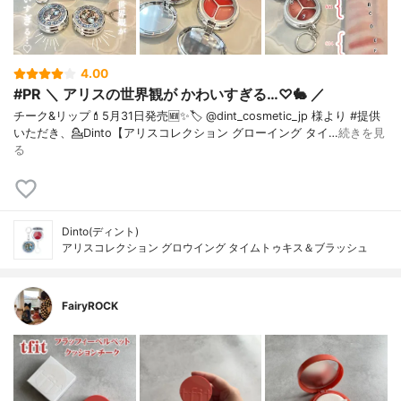
4.00
#PR ＼ アリスの世界観が かわいすぎる…♡🐇 ／
チーク&リップ💄⁡5月31日発売🆕✨⁡🏷️ @dint_cosmetic_jp 様より #提供
いただき、⁡💁Dinto【アリスコレクション グローイング タイ…
続きを見
る
Dinto(ディント)
アリスコレクション グロウイング タイムトゥキス＆ブラッシュ
FairyROCK