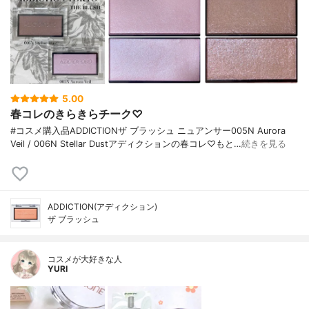
5.00
春コレのきらきらチーク♡
#コスメ購入品ADDICTIONザ ブラッシュ ニュアンサー005N Aurora
Veil / 006N Stellar Dustアディクションの春コレ♡もと…
続きを見る
ADDICTION(アディクション)
ザ ブラッシュ
コスメが大好きな人
YURI