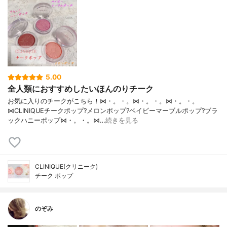
5.00
全人類におすすめしたいほんのりチーク
お気に入りのチークがこちら！⋈・。・。⋈・。・。⋈・。・。
⋈CLINIQUEチークポップ?メロンポップ?ベイビーマーブルポップ?ブラ
ックハニーポップ⋈・。・。⋈…
続きを見る
CLINIQUE(クリニーク)
チーク ポップ
のぞみ