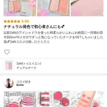
5.00
ナチュラル発色で初心者さんにも💕
以前2aNのアイシャドウを使った時柔らかいふわふわ粉質に一目惚れ😍⁡
今回Qoo10メガポでずっと気になっていたチークをGETしちゃいました
😋💕⁡2aNコスメの粉…
続きを見る
2aN(トゥエイエン)
デュアルチーク
コスメ好き
Eririn