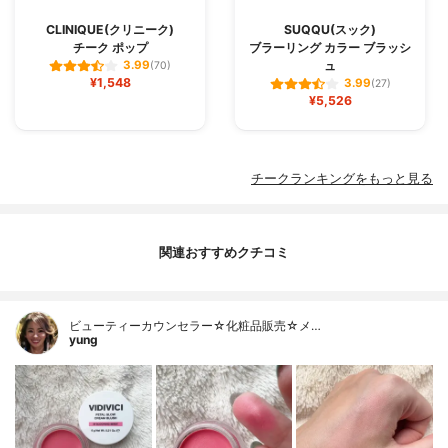
CLINIQUE(クリニーク)
SUQQU(スック)
チーク ポップ
ブラーリング カラー ブラッシ
ュ
3.99
(70)
¥1,548
3.99
(27)
¥5,526
チークランキングをもっと見る
関連おすすめクチコミ
ビューティーカウンセラー☆化粧品販売☆メ…
yung