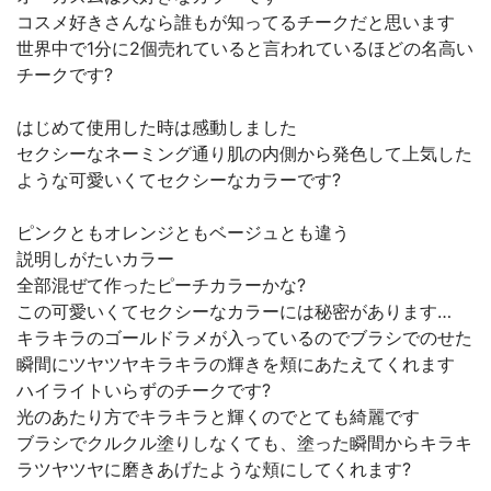
コスメ好きさんなら誰もが知ってるチークだと思います
世界中で1分に2個売れていると言われているほどの名高い
チークです?
はじめて使用した時は感動しました
セクシーなネーミング通り肌の内側から発色して上気した
ような可愛いくてセクシーなカラーです?
ピンクともオレンジともベージュとも違う
説明しがたいカラー
全部混ぜて作ったピーチカラーかな?
この可愛いくてセクシーなカラーには秘密があります…
キラキラのゴールドラメが入っているのでブラシでのせた
瞬間にツヤツヤキラキラの輝きを頬にあたえてくれます
ハイライトいらずのチークです?
光のあたり方でキラキラと輝くのでとても綺麗です
ブラシでクルクル塗りしなくても、塗った瞬間からキラキ
ラツヤツヤに磨きあげたような頬にしてくれます?