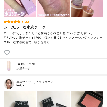
5.00
シースルーな水彩チーク
ホッペに＼じゅわ〜ん／と密着うるみと血色で“パッと”可愛いく
♡Fujiko 水彩チーク¥1,760（税込）💟 03 マイアメージングピンクシー
スルーな水感発色で…
続きを見る
Fujiko(フジコ)
水彩チーク
美容ブロガー / コスメマニア
index