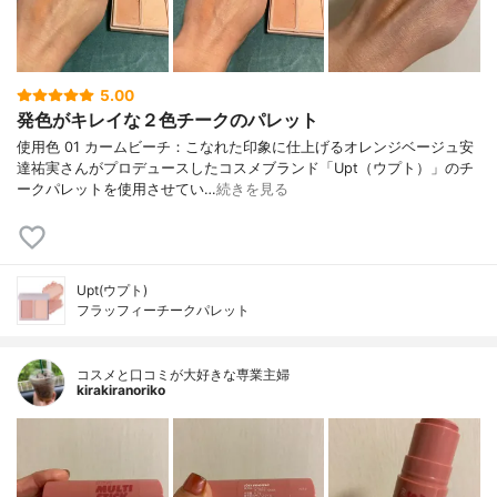
5.00
発色がキレイな２色チークのパレット
使用色 01 カームビーチ：こなれた印象に仕上げるオレンジベージュ安
達祐実さんがプロデュースしたコスメブランド「Upt（ウプト）」のチ
ークパレットを使用させてい…
続きを見る
Upt(ウプト)
フラッフィーチークパレット
コスメと口コミが大好きな専業主婦
kirakiranoriko