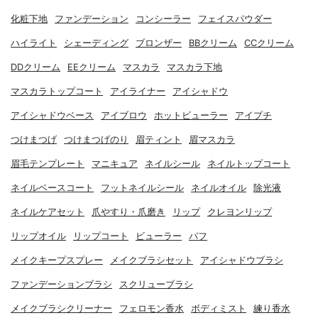
化粧下地
ファンデーション
コンシーラー
フェイスパウダー
ハイライト
シェーディング
ブロンザー
BBクリーム
CCクリーム
DDクリーム
EEクリーム
マスカラ
マスカラ下地
マスカラトップコート
アイライナー
アイシャドウ
アイシャドウベース
アイブロウ
ホットビューラー
アイプチ
つけまつげ
つけまつげのり
眉ティント
眉マスカラ
眉毛テンプレート
マニキュア
ネイルシール
ネイルトップコート
ネイルベースコート
フットネイルシール
ネイルオイル
除光液
ネイルケアセット
爪やすり・爪磨き
リップ
クレヨンリップ
リップオイル
リップコート
ビューラー
パフ
メイクキープスプレー
メイクブラシセット
アイシャドウブラシ
ファンデーションブラシ
スクリューブラシ
メイクブラシクリーナー
フェロモン香水
ボディミスト
練り香水