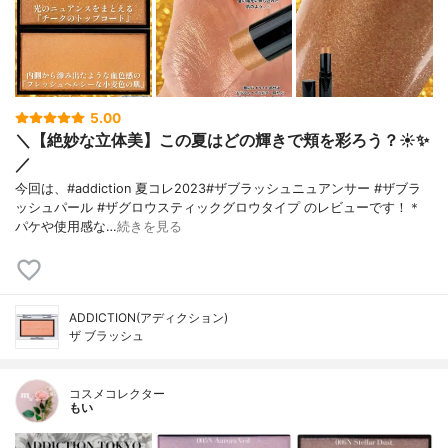
5.00
＼【絶妙な立体美】この夏はどの輝きで頬を彩ろう？☀️✨
／
今回は、#addiction 夏コレ2023#ザブラッシュニュアンサー #ザブラ
ッシュパール #ザグロウスティックグロウタイプ のレビューです！＊
パケや使用感な…
続きを見る
ADDICTION(アディクション)
ザ ブラッシュ
コスメコレクター
もい