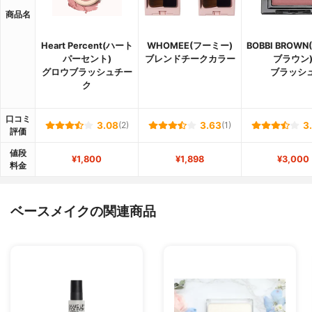
商品名
Heart Percent(ハート
WHOMEE(フーミー)
BOBBI BROW
パーセント)
ブレンドチークカラー
ブラウン
グロウブラッシュチー
ブラッシ
ク
口コミ
3.08
(2)
3.63
(1)
3
評価
値段
¥1,800
¥1,898
¥3,000
料金
ベースメイクの関連商品