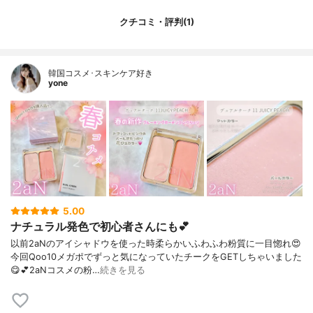
クチコミ・評判(1)
韓国コスメ･スキンケア好き
yone
5.00
ナチュラル発色で初心者さんにも💕
以前2aNのアイシャドウを使った時柔らかいふわふわ粉質に一目惚れ😍⁡
今回Qoo10メガポでずっと気になっていたチークをGETしちゃいました
😋💕⁡2aNコスメの粉…
続きを見る