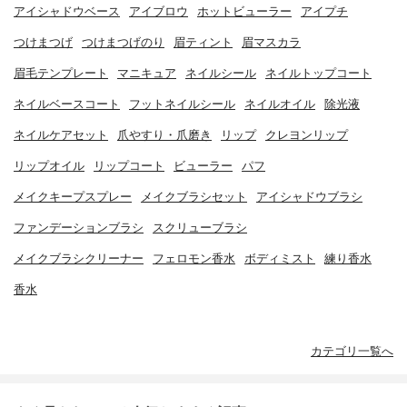
アイシャドウベース
アイブロウ
ホットビューラー
アイプチ
つけまつげ
つけまつげのり
眉ティント
眉マスカラ
眉毛テンプレート
マニキュア
ネイルシール
ネイルトップコート
ネイルベースコート
フットネイルシール
ネイルオイル
除光液
ネイルケアセット
爪やすり・爪磨き
リップ
クレヨンリップ
リップオイル
リップコート
ビューラー
パフ
メイクキープスプレー
メイクブラシセット
アイシャドウブラシ
ファンデーションブラシ
スクリューブラシ
メイクブラシクリーナー
フェロモン香水
ボディミスト
練り香水
香水
カテゴリ一覧へ