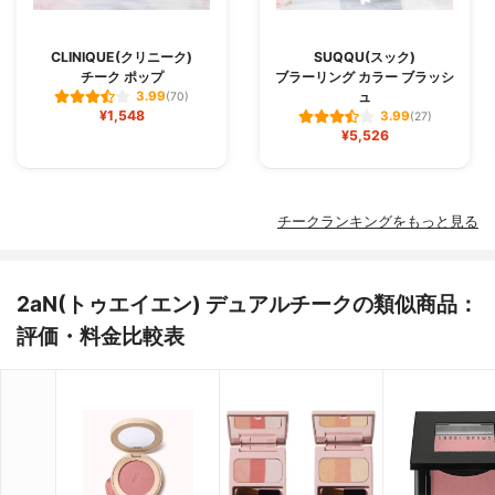
CLINIQUE(クリニーク)
SUQQU(スック)
チーク ポップ
ブラーリング カラー ブラッシ
ュ
3.99
(70)
¥1,548
3.99
(27)
¥5,526
チークランキングをもっと見る
2aN(トゥエイエン) デュアルチークの類似商品：
評価・料金比較表