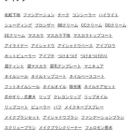
化粧下地
ファンデーション
チーク
コンシーラー
ハイライト
シェーディング
ブロンザー
BBクリーム
CCクリーム
DDクリーム
EEクリーム
マスカラ
マスカラ下地
マスカラトップコート
アイライナー
アイシャドウ
アイシャドウベース
アイブロウ
ホットビューラー
アイプチ
つけまつげ
つけまつげのり
眉ティント
眉マスカラ
眉毛テンプレート
マニキュア
ネイルシール
ネイルトップコート
ネイルベースコート
フットネイルシール
ネイルオイル
除光液
ネイルケアセット
爪やすり・爪磨き
リップ
クレヨンリップ
リップオイル
リップコート
ビューラー
パフ
メイクキープスプレー
メイクブラシセット
アイシャドウブラシ
ファンデーションブラシ
スクリューブラシ
メイクブラシクリーナー
フェロモン香水