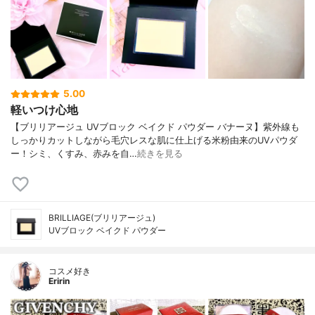
5.00
軽いつけ心地
【ブリリアージュ UVブロック ベイクド パウダー バナーヌ】紫外線も
しっかりカットしながら毛穴レスな肌に仕上げる米粉由来のUVパウダ
ー！シミ、くすみ、赤みを自…
続きを見る
BRILLIAGE(ブリリアージュ)
UVブロック ベイクド パウダー
コスメ好き
Eririn