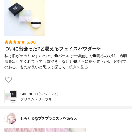
5.00
ついに出会った?と思えるフェイスパウダー✨
私は肌がテカリやすいので、❶パールは一切無しで❷明るめで肌に透明
感を出してくれて（でも白浮きしない）❸さらに粉が柔らかい（保湿力
のある）ものが良いと思って探して…
続きを見る
GIVENCHY(ジバンシイ)
プリズム・リーブル
しらたま@プチプラコスメを漁る人