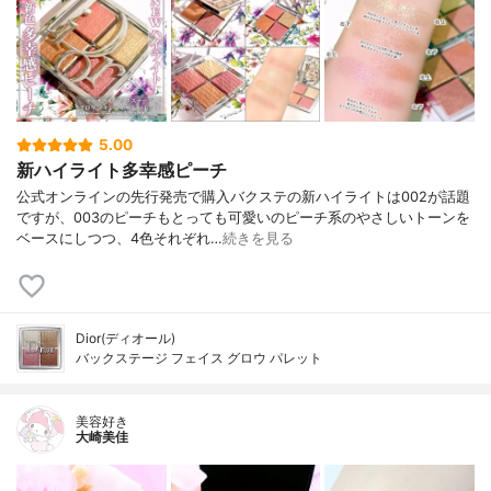
5.00
新ハイライト多幸感ピーチ
公式オンラインの先行発売で購入バクステの新ハイライトは002が話題
ですが、003のピーチもとっても可愛いのピーチ系のやさしいトーンを
ベースにしつつ、4色それぞれ…
続きを見る
Dior(ディオール)
バックステージ フェイス グロウ パレット
美容好き
大崎美佳