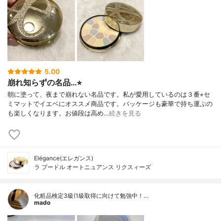
5.00
崩れ知らずの名品…⭐︎
朝に塗って、夜まで崩れない名品です。私が愛用しているのは３番⭐︎セ
ミマットでイエベにオススメ商品です。パッケージも豪華で持ち運ぶの
も楽しくなります。お値段は高め…
続きを見る
Elégance(エレガンス)
ラ プードル オートニュアンス リクスィーズ
化粧品検定3級(1級取得に向けて勉強中！…
mado