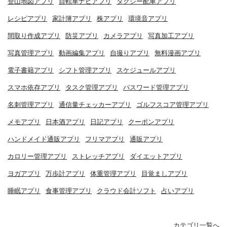
登山地図アプリ
自転車ナビアプリ
タクシー配車アプリ
レシピアプリ
家計簿アプリ
株アプリ
環境音アプリ
間取り作成アプリ
防災アプリ
カメラアプリ
写真加工アプリ
写真管理アプリ
動画編集アプリ
自撮りアプリ
無料漫画アプリ
電子書籍アプリ
シフト管理アプリ
スケジュールアプリ
スマホ依存アプリ
タスク管理アプリ
パスワード管理アプリ
名刺管理アプリ
通信量チェッカーアプリ
ゴルフスコア管理アプリ
メモアプリ
日本酒アプリ
日記アプリ
クーポンアプリ
ハンドメイド通販アプリ
フリマアプリ
通販アプリ
カロリー管理アプリ
ストレッチアプリ
ダイエットアプリ
ヨガアプリ
万歩計アプリ
体重管理アプリ
目覚ましアプリ
睡眠アプリ
食事管理アプリ
クラウド会計ソフト
占いアプリ
カテゴリ一覧へ