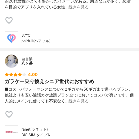
的20代女性がとても多かったイメージがある。綺麗な方が多く、恋活
を目的でアプリを入れている女性…
続きを見る
37℃
pairfull(ペアフル)
自営業
八ヶ岳
4.00
ガラケー乗り換えシニア世代におすすめ
■コストパフォーマンスについて2ギガから50ギガまで選べるプラン、
他社よりも安い通話カケ放題プラン全てにおいてコスパが良いです。個
人的にメインに使っても不安なく…
続きを見る
ranet(ラネット)
BIC SIM タイプA