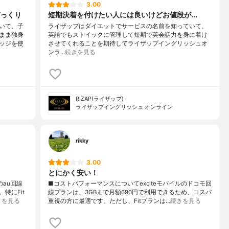
3.00
っくり
短期決着を付けたい人には良いけどお値段が...
いて、子
ライザップはダイエットでサービスの名前を知っていて、
まま独身
英語でもストイックに管理して短期で英会話力を身に着け
ッジを使
させてくれることを期待してライザップイングリッシュオ
ンラ…
続きを見る
RIZAP(ライザップ)
ライザップイングリッシュ オンライン
rikky
3.00
とにかく安い！
のau回線
■コストパフォーマンスについてexciteモバイルのドコモ回
特にFit
線プランは、3GBまで月額690円で利用できるため、コスパ
きを見る
重視の方に最適です。ただし、Fitプランは…
続きを見る