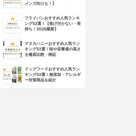
メンズ向けも！】
フライパンおすすめ人気ランキ
央システム(ChuoSystem)
IEYASU(イエヤス)
ング52選！【焦げ付かない・長
レコル
ハーモス勤怠
持ち！2026最新】
3.13
3.13
(6)
(4)
¥0
¥0
マヌカハニーおすすめ人気ラン
キング52選！味や栄養価の高さ
を徹底比較・検証
ドッグフードおすすめ人気ラン
キング52選！無添加・アレルギ
ー対策商品を紹介