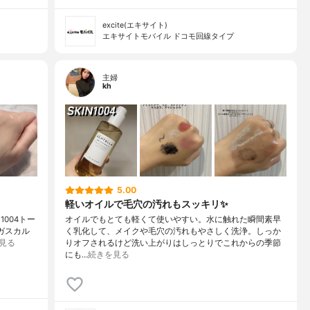
excite(エキサイト)
エキサイトモバイル ドコモ回線タイプ
主婦
kh
5.00
軽いオイルで毛穴の汚れもスッキリ✨
1004トー
オイルでもとても軽くて使いやすい。水に触れた瞬間素早
ダガスカル
く乳化して、メイクや毛穴の汚れもやさしく洗浄。しっか
見る
りオフされるけど洗い上がりはしっとりでこれからの季節
にも…
続きを見る