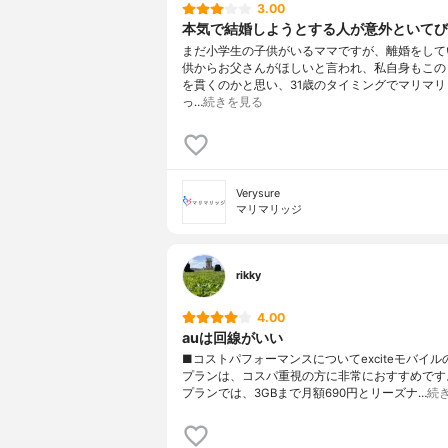
3.00
本気で結婚しようとする人が意外といてび
まだ小学生の子供がいるママですが、離婚をして
供からお父さんがほしいと言われ、私自身もこの
を貫くのかと思い、31歳のタイミングでマリマリ
っ…
続きを見る
Verysure
マリマリッジ
rikky
4.00
auは回線がいい
■コストパフォーマンスについてexciteモバイル
プランは、コスパ重視の方に非常におすすめです。
プランでは、3GBまで月額690円とリーズナ…
続