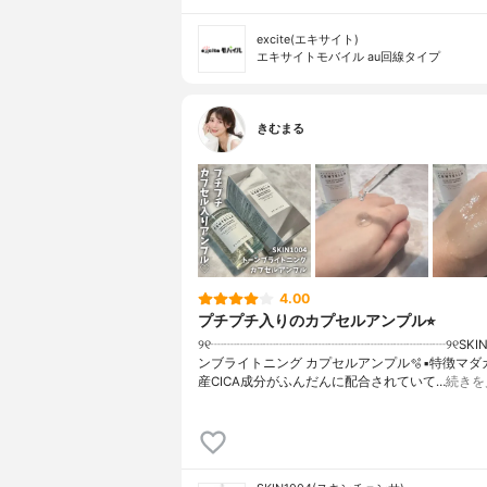
excite(エキサイト)
エキサイトモバイル au回線タイプ
きむまる
4.00
プチプチ入りのカプセルアンプル⭐︎
୨୧┈┈┈┈┈┈┈┈┈┈┈┈┈┈┈┈┈┈୨୧SKIN
ンブライトニング カプセルアンプル🫧▪︎特徴マ
産CICA成分がふんだんに配合されていて…
続きを