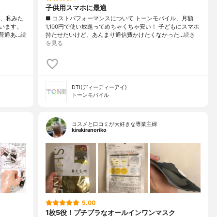
子供用スマホに最適
ト、私みた
■ コストパフォーマンスについて トーンモバイル、月額
います。
1,100円で使い放題ってめちゃくちゃ安い！ 子どもにスマホ
普通あ…
続
持たせたいけど、あんまり通信費かけたくなかった…
続き
を見る
DTI(ディーティーアイ)
トーンモバイル
コスメと口コミが大好きな専業主婦
kirakiranoriko
5.00
1枚5役！プチプラなオールインワンマスク