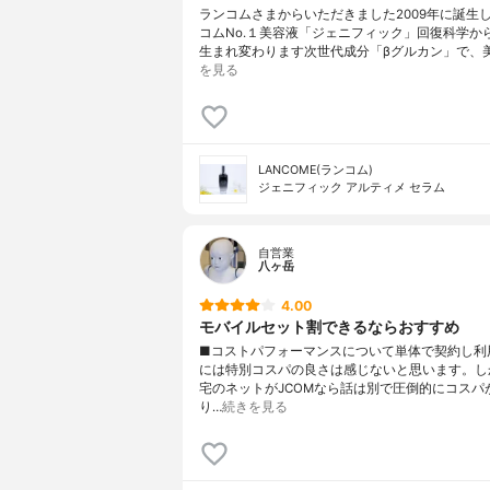
ランコムさまからいただきました2009年に誕生
コムNo.１美容液「ジェニフィック」回復科学か
生まれ変わります次世代成分「βグルカン」で、
を見る
LANCOME(ランコム)
ジェニフィック アルティメ セラム
自営業
八ヶ岳
4.00
モバイルセット割できるならおすすめ
■コストパフォーマンスについて単体で契約し利
には特別コスパの良さは感じないと思います。し
宅のネットがJCOMなら話は別で圧倒的にコスパ
り…
続きを見る