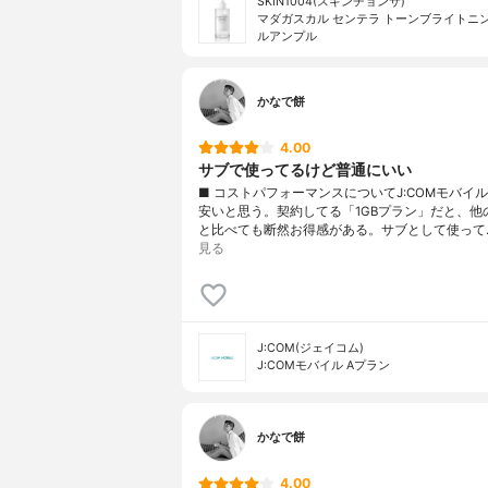
SKIN1004(スキンチョンサ)
マダガスカル センテラ トーンブライトニン
ルアンプル
かなで餅
4.00
サブで使ってるけど普通にいい
■ コストパフォーマンスについてJ:COMモバイ
安いと思う。契約してる「1GBプラン」だと、他の
と比べても断然お得感がある。サブとして使って
見る
J:COM(ジェイコム)
J:COMモバイル Aプラン
かなで餅
4.00