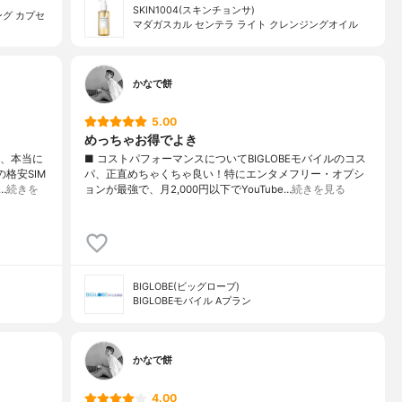
SKIN1004(スキンチョンサ)
グ カプセ
マダガスカル センテラ ライト クレンジングオイル
かなで餅
5.00
めっちゃお得でよき
ル、本当に
■ コストパフォーマンスについてBIGLOBEモバイルのコス
格安SIM
パ、正直めちゃくちゃ良い！特にエンタメフリー・オプシ
…
続きを
ョンが最強で、月2,000円以下でYouTube…
続きを見る
BIGLOBE(ビッグローブ)
BIGLOBEモバイル Aプラン
かなで餅
4.00