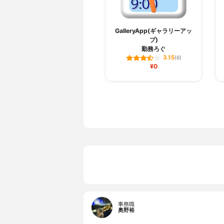
GalleryApp(ギャラリーアッ
プ)
勤務ろぐ
3.15
(6)
¥0
事務職
奥野裕