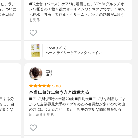
した、ラン
#PR土台（ベース）ケア*1に着目した、VC*2×グルタチオ
ら、ついに
ン*3配合の１枚５役のオールインワンマスクです。１枚で
美を…
続き
化粧水・乳液・美容液・クリーム・パックの効果が…
続き
を見る
RISM(リズム)
ベース デイリーケアマスク シャイン
主婦
ゆり
5.00
本当に自分に合う方と出逢える
用する分
■アプリ利用時の年齢23歳 ■性別女■アプリを利用してよ
かし、自
かった点業界最大手のアプリのため会員数が多いので沢山
が良くな
の方に出会えること、また、相手の大切な価値観を知る
所…
続きを見る