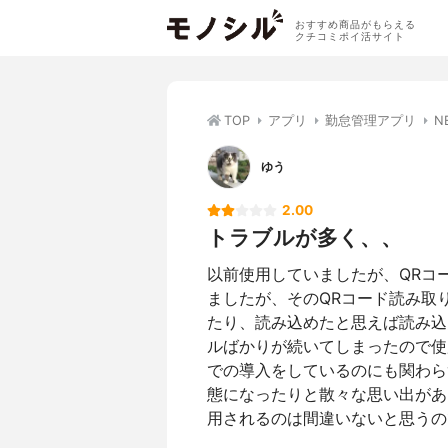
おすすめ商品がもらえる
クチコミポイ活サイト
TOP
アプリ
勤怠管理アプリ
N
ゆう
2.00
トラブルが多く、、
以前使用していましたが、QRコ
ましたが、そのQRコード読み取
たり、読み込めたと思えば読み込
ルばかりが続いてしまったので使
での導入をしているのにも関わら
態になったりと散々な思い出があ
用されるのは間違いないと思うの