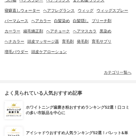
つげ櫛
ヘアスプレー
ヘアワックス
まとめ髪ワックス
寝癖直しウォーター
ヘアフレグランス
ウィッグ
ウィッグスプレー
パーマムース
ヘアカラー
白髪染め
白髪隠し
ブリーチ剤
カーラー
縮毛矯正剤
ヘアチョーク
ヘアマスカラ
黒染め
ヘナカラー
頭皮マッサージ器
育毛剤
発毛剤
育毛サプリ
増毛パウダー
頭皮ケアローション
カテゴリ一覧へ
よく見られている人気おすすめ記事
ホワイトニング歯磨き粉おすすめランキング52選！口コミ
の多い市販品を中心に
アイシャドウおすすめ人気ランキング52選！パレット&単