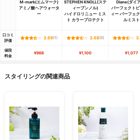
M-mark(エムマーク)
STEPHEN KNOLL(ステ
Diane(ダイ
アミノ酸ヘアウォータ
ィーブンノル)
パーフェクトビ
ー
ハイドロリニュー ミス
ィー パーフェ
ト カラープロテクト
ルミスト
口コミ
3.69
(1)
3.68
(5)
3
評価
値段
¥968
¥1,100
¥1,077
料金
スタイリングの関連商品