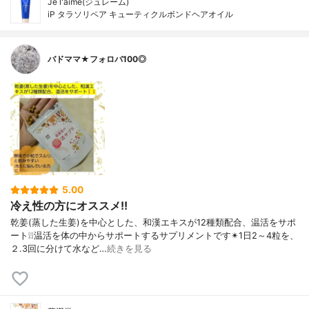
Je l'aime(ジュレーム)
iP タラソリペア キューティクルボンドヘアオイル
バドママ★フォロバ100◎
5.00
冷え性の方にオススメ!!
乾姜(蒸した生姜)を中心とした、和漢エキスが12種類配合、温活をサポ
ート❕❕温活を体の中からサポートするサプリメントです✴1日2～4粒を、
２.3回に分けて水など…
続きを見る