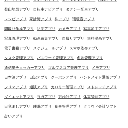
登山地図アプリ
自転車ナビアプリ
タクシー配車アプリ
レシピアプリ
家計簿アプリ
株アプリ
環境音アプリ
間取り作成アプリ
防災アプリ
カメラアプリ
写真加工アプリ
写真管理アプリ
動画編集アプリ
自撮りアプリ
無料漫画アプリ
電子書籍アプリ
スケジュールアプリ
スマホ依存アプリ
タスク管理アプリ
パスワード管理アプリ
名刺管理アプリ
通信量チェッカーアプリ
ゴルフスコア管理アプリ
メモアプリ
日本酒アプリ
日記アプリ
クーポンアプリ
ハンドメイド通販アプリ
フリマアプリ
通販アプリ
カロリー管理アプリ
ストレッチアプリ
ダイエットアプリ
ヨガアプリ
万歩計アプリ
体重管理アプリ
目覚ましアプリ
睡眠アプリ
食事管理アプリ
クラウド会計ソフト
占いアプリ