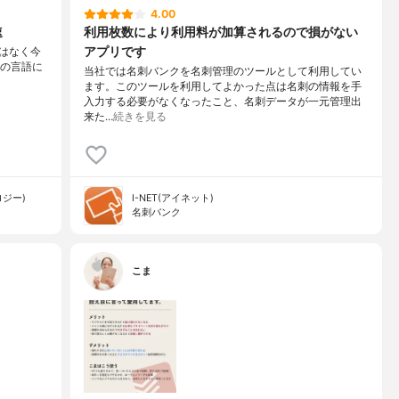
4.00
速
利用枚数により利用料が加算されるので損がない
アプリです
けではなく今
国の言語に
当社では名刺バンクを名刺管理のツールとして利用してい
ます。このツールを利用してよかった点は名刺の情報を手
入力する必要がなくなったこと、名刺データが一元管理出
来た…
続きを見る
ロジー)
I-NET(アイネット)
名刺バンク
こま