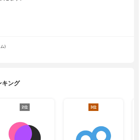
ム)
ンキング
2位
3位