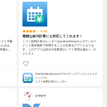
4.00
複雑な給与計算にも対応してくれます！
シフト手帳
シフト給料計算カレンダーはandroidやiosからダウンロー
った点は、
ドして基本無料で利用することが出来るアプリとなりま
何個か…
す。このアプリは自分や従業員のシフト管理を細かく…
続
きを見る
ProsTech&Jollystics(プロステックアンドジョリステ
ィックス)
シフト給料計算カレンダー
ひでひで