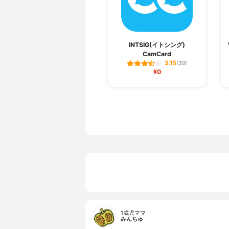
INTSIG(イトシング)
CamCard
3.15
(39)
¥0
1歳児ママ
みんちゅ