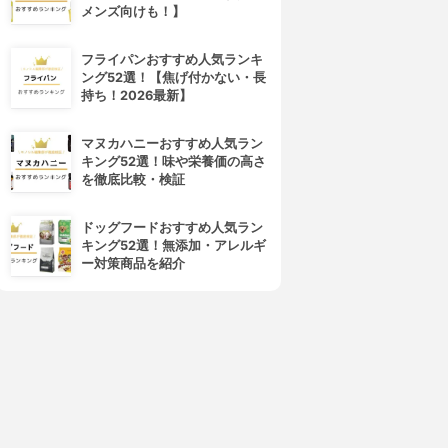
メンズ向けも！】
フライパンおすすめ人気ランキ
ング52選！【焦げ付かない・長
mybridge(マイブリッジ)
coools.life(クールスライフ)
持ち！2026最新】
myBridge
簡単名刺管理
3.15
3.15
(22)
(21)
¥0
¥0
マヌカハニーおすすめ人気ラン
キング52選！味や栄養価の高さ
を徹底比較・検証
ドッグフードおすすめ人気ラン
キング52選！無添加・アレルギ
ー対策商品を紹介