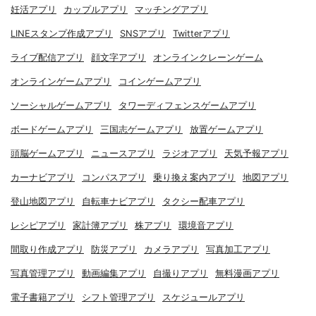
妊活アプリ
カップルアプリ
マッチングアプリ
LINEスタンプ作成アプリ
SNSアプリ
Twitterアプリ
ライブ配信アプリ
顔文字アプリ
オンラインクレーンゲーム
オンラインゲームアプリ
コインゲームアプリ
ソーシャルゲームアプリ
タワーディフェンスゲームアプリ
ボードゲームアプリ
三国志ゲームアプリ
放置ゲームアプリ
頭脳ゲームアプリ
ニュースアプリ
ラジオアプリ
天気予報アプリ
カーナビアプリ
コンパスアプリ
乗り換え案内アプリ
地図アプリ
登山地図アプリ
自転車ナビアプリ
タクシー配車アプリ
レシピアプリ
家計簿アプリ
株アプリ
環境音アプリ
間取り作成アプリ
防災アプリ
カメラアプリ
写真加工アプリ
写真管理アプリ
動画編集アプリ
自撮りアプリ
無料漫画アプリ
電子書籍アプリ
シフト管理アプリ
スケジュールアプリ