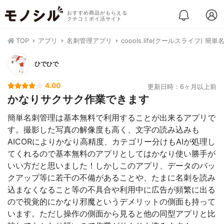
おすすめ商品がもらえる
クチコミポイ活サイト
TOP
アプリ
名刺管理アプリ
coools.life(クールスライフ) 簡
ひでひで
4.00
更新日時：6ヶ月以上前
かなりサクサク作業できます
簡単名刺管理は基本無料で利用することが出来るアプリで
す。撮影した写真の解像度も高く、文字の読み込みも
AICORによりかなり高精度、カテゴリー分けもAIが処理し
てくれるので基本無料のアプリとしてはかなり使い勝手が
いい方だと思いました！しかしこのアプリ、データのバッ
クアップ等に若干の不備があることや、たまに名刺を読み
込まなくなること等の不具合や利用中に広告が頻繁に出る
ので視覚的にかなり邪魔というデメリットの側面も持って
います。ただし操作の側面から見ると他の同型アプリと比