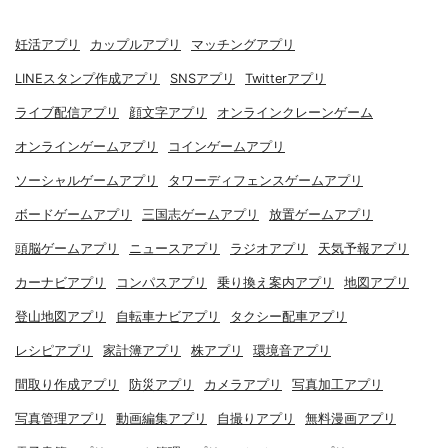
妊活アプリ
カップルアプリ
マッチングアプリ
LINEスタンプ作成アプリ
SNSアプリ
Twitterアプリ
ライブ配信アプリ
顔文字アプリ
オンラインクレーンゲーム
オンラインゲームアプリ
コインゲームアプリ
ソーシャルゲームアプリ
タワーディフェンスゲームアプリ
ボードゲームアプリ
三国志ゲームアプリ
放置ゲームアプリ
頭脳ゲームアプリ
ニュースアプリ
ラジオアプリ
天気予報アプリ
カーナビアプリ
コンパスアプリ
乗り換え案内アプリ
地図アプリ
登山地図アプリ
自転車ナビアプリ
タクシー配車アプリ
レシピアプリ
家計簿アプリ
株アプリ
環境音アプリ
間取り作成アプリ
防災アプリ
カメラアプリ
写真加工アプリ
写真管理アプリ
動画編集アプリ
自撮りアプリ
無料漫画アプリ