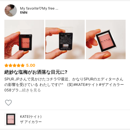
My favorite♡My free …
thihi
5.00
絶妙な塩梅がお洒落な目元に?
SPUR.JPさんで見かけたコチラ♡最近、かなりSPURのエディターさん
の影響を受けている わたしです(^^ゞ(笑)#KATE#ケイト#ザアイカラー
058ブラ…
続きを見る
KATE(ケイト)
ザ アイカラー