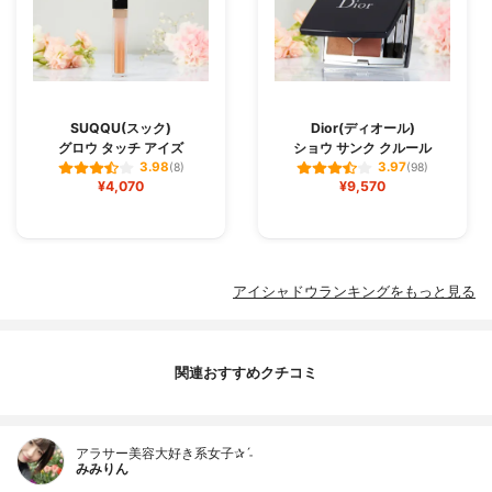
SUQQU(スック)
Dior(ディオール)
グロウ タッチ アイズ
ショウ サンク クルール
3.98
3.97
(8)
(98)
¥4,070
¥9,570
アイシャドウランキングをもっと見る
関連おすすめクチコミ
アラサー美容大好き系女子✰ˊ˗
みみりん