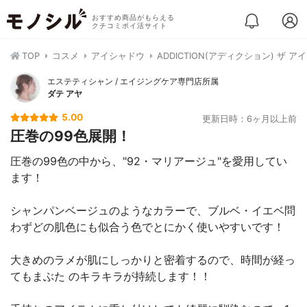
おすすめ商品がもらえる
クチコミポイ活サイト
TOP
コスメ
アイシャドウ
ADDICTION(アディクション) ザ 
エステティシャン / エイジングケア専門店所属
ダテ アヤ
5.00
更新日時：6ヶ月以上前
圧巻の99色展開！
圧巻の99色の中から、"92・マリアージュ"を愛用してい
ます！
シャンパンベージュのようなカラーで、ブルベ・イエベ問
わずどの肌色にも似合う色でとにかく使いやすいです！
大きめのラメが肌にしっかりと密着するので、時間が経っ
てもまぶた のキラキラが持続します！！