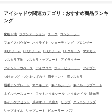
アイシャドウ関連カテゴリ：おすすめ商品ランキ
ング
化粧下地
ファンデーション
チーク
コンシーラー
フェイスパウダー
ハイライト
シェーディング
ブロンザー
BBクリーム
CCクリーム
DDクリーム
EEクリーム
マスカラ
マスカラ下地
マスカラトップコート
アイライナー
アイシャドウベース
アイブロウ
ホットビューラー
アイプチ
つけまつげ
つけまつげのり
眉ティント
眉マスカラ
眉毛テンプレート
マニキュア
ネイルシール
ネイルトップコート
ネイルベースコート
フットネイルシール
ネイルオイル
除光液
ネイルケアセット
爪やすり・爪磨き
リップ
クレヨンリップ
リップオイル
リップコート
ビューラー
パフ