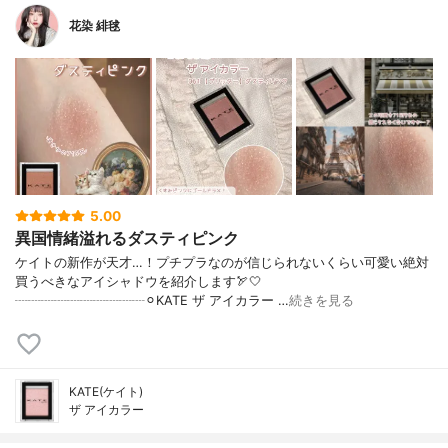
花染 緋毬
5.00
異国情緒溢れるダスティピンク
ケイトの新作が天才…！プチプラなのが信じられないくらい可愛い絶対
買うべきなアイシャドウを紹介します🏹🤍
┈┈┈┈┈┈┈┈┈┈⚪︎KATE ザ アイカラー …
続きを見る
KATE(ケイト)
ザ アイカラー