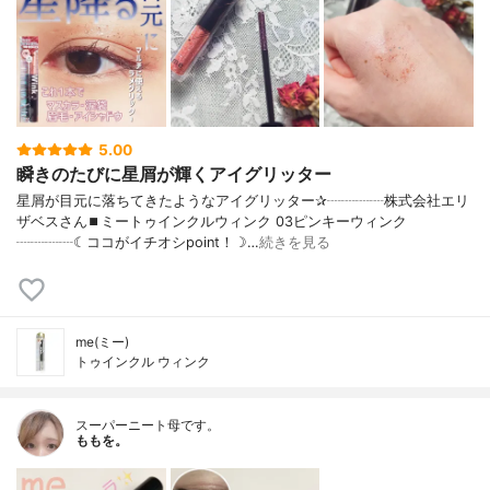
5.00
瞬きのたびに星屑が輝くアイグリッター
星屑が目元に落ちてきたようなアイグリッター✰┈┈┈┈株式会社エリ
ザベスさん⏹ミートゥインクルウィンク 03ピンキーウィンク
┈┈┈┈☾ココがイチオシpoint！☽…
続きを見る
me(ミー)
トゥインクル ウィンク
スーパーニート母です。
ももを。