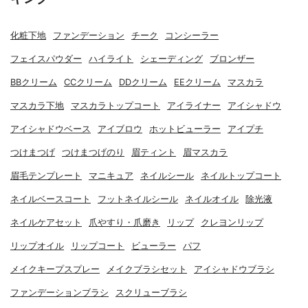
化粧下地
ファンデーション
チーク
コンシーラー
フェイスパウダー
ハイライト
シェーディング
ブロンザー
BBクリーム
CCクリーム
DDクリーム
EEクリーム
マスカラ
マスカラ下地
マスカラトップコート
アイライナー
アイシャドウ
アイシャドウベース
アイブロウ
ホットビューラー
アイプチ
つけまつげ
つけまつげのり
眉ティント
眉マスカラ
眉毛テンプレート
マニキュア
ネイルシール
ネイルトップコート
ネイルベースコート
フットネイルシール
ネイルオイル
除光液
ネイルケアセット
爪やすり・爪磨き
リップ
クレヨンリップ
リップオイル
リップコート
ビューラー
パフ
メイクキープスプレー
メイクブラシセット
アイシャドウブラシ
ファンデーションブラシ
スクリューブラシ