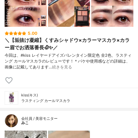
5.00
＼【垢抜け凝縮】くすみシャドウ×カラーマスカラ×カラ
ー眉でお洒落番長🥀✨／
今回は、#kiss レイヤードアイズバレンタイン限定色 全2色、ラスティ
ング カールマスカラのレビューです！＊パケや使用感などの詳細は、
画像に記載してあります…
続きを見る
kiss(キス)
ラスティング カールマスカラ
会社員 / 美容モニター
みこ