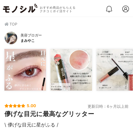
おすすめ商品がもらえる
クチコミポイ活サイト
TOP
美容ブロガー
まみやこ
5.00
更新日時：6ヶ月以上前
儚げな目元に最高なグリッター
\ 儚げな目元に星がふる /