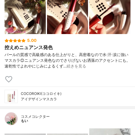
5.00
控えめニュアンス発色
パールの質感で高級感のある仕上がりと、高密着なので水·汗·涙に強い
マスカラ😊ニュアンス発色なのでさりげないお洒落のアクセントにも。
速乾性でよれやにじみによるくず…
続きを見る
COCOROIKI(ココロイキ)
アイデザインマスカラ
コスメコレクター
もい