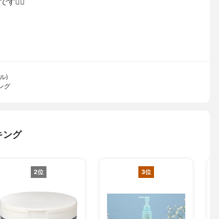
‍♀️
ル)
ング
キング
2位
3位