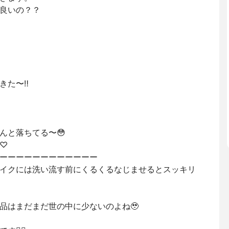
良いの？？
た〜‼︎
んと落ちてる〜😳
♡
ーーーーーーーーーーーー
イクには洗い流す前にくるくるなじませるとスッキリ
品はまだまだ世の中に少ないのよね🥹