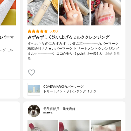
5.00
カバーマ
みずみずしく洗い上げるミルククレンジング
すべもちなのにみずみずしい肌に◎┈┈┈┈カバーマーク
株式会社さん⏹カバーマーク トリートメントクレンジング
ジングミル
ミルク┈┈┈┈☾ ココが良い！point ☽✏️優しい…
続きを見
る
COVERMARK(カバーマーク)
トリートメント クレンジング ミルク
元美容部員＋元美容師
mawa.