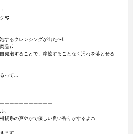
！
グ🫧
泡するクレンジングが出た〜‼︎
商品🎶
自発泡することで、摩擦することなく汚れを落とせる
るって…
ーーーーーーーーーーー
ル。
柑橘系の爽やかで優しい良い香りがするよ🍊
きます。