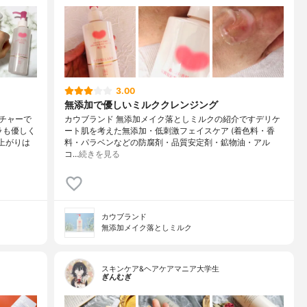
3.00
無添加で優しいミルククレンジング
チャーで
カウブランド 無添加メイク落としミルクの紹介ですデリケ
ラも優しく
ート肌を考えた無添加・低刺激フェイスケア (着色料・香
上がりは
料・パラベンなどの防腐剤・品質安定剤・鉱物油・アル
コ…
続きを見る
カウブランド
無添加メイク落としミルク
スキンケア&ヘアケアマニア大学生
ぎんむぎ