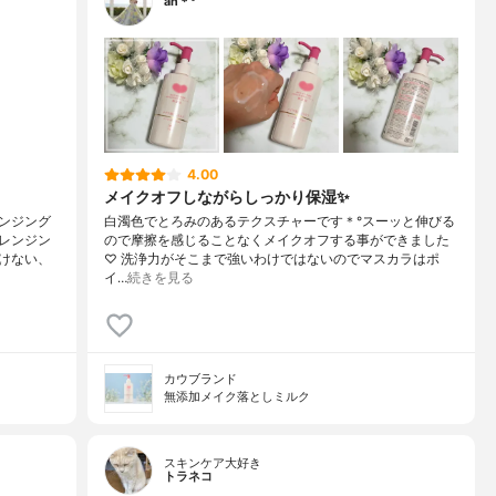
an＊°
4.00
メイクオフしながらしっかり保湿✨
ンジング
白濁色でとろみのあるテクスチャーです＊°スーッと伸びる
レンジン
ので摩擦を感じることなくメイクオフする事ができました
けない、
♡ 洗浄力がそこまで強いわけではないのでマスカラはポ
イ…
続きを見る
カウブランド
無添加メイク落としミルク
スキンケア大好き
トラネコ