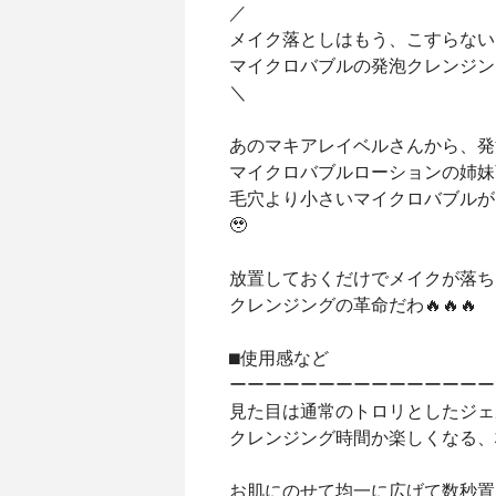
／
メイク落としはもう、こすらない
マイクロバブルの発泡クレンジン
＼
あのマキアレイベルさんから、発
マイクロバブルローションの姉妹
毛穴より小さいマイクロバブルが
🥹
放置しておくだけでメイクが落ち
クレンジングの革命だわ🔥🔥🔥
⬛︎使用感など
ーーーーーーーーーーーーーーー
見た目は通常のトロリとしたジェ
クレンジング時間か楽しくなる、
お肌にのせて均一に広げて数秒置