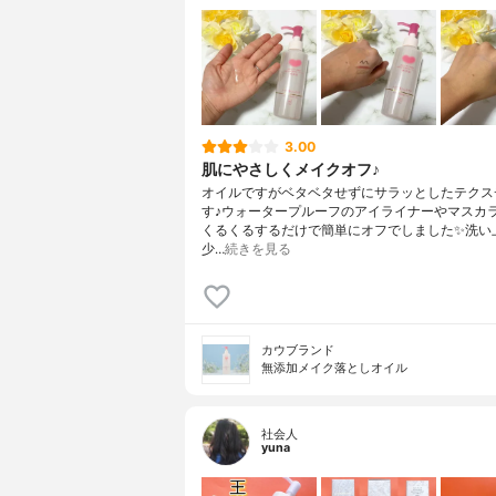
3.00
肌にやさしくメイクオフ♪
オイルですがベタベタせずにサラッとしたテクス
す♪ウォータープルーフのアイライナーやマスカ
くるくるするだけで簡単にオフでしました✨洗い
少…
続きを見る
カウブランド
無添加メイク落としオイル
社会人
yuna