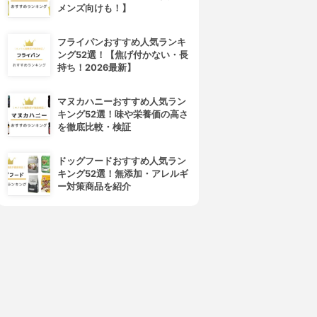
メンズ向けも！】
フライパンおすすめ人気ランキ
ング52選！【焦げ付かない・長
持ち！2026最新】
4位
5位
マヌカハニーおすすめ人気ラン
キング52選！味や栄養価の高さ
を徹底比較・検証
ドッグフードおすすめ人気ラン
キング52選！無添加・アレルギ
ー対策商品を紹介
OVERMARK(カバーマーク)
shu uemura(シュウ ウエムラ)
トリートメント クレンジング
アルティム8∞ スブリム ビュー
ミルク
ティ クレンジング オイル
3.99
3.99
(86)
(63)
¥2,749
¥7,650