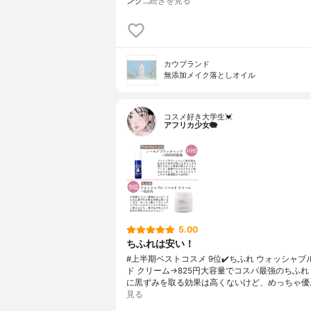
ング…
続きを見る
カウブランド
無添加メイク落としオイル
コスメ好き大学生💓
アフリカ少女🐘
5.00
ちふれは安い！
#上半期ベストコスメ 9位✔️ちふれ ウォッシャブ
ド クリーム→825円大容量でコスパ最強のちふ
に黒ずみを取る効果は高くないけど、めっちゃ優
見る