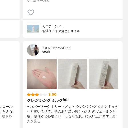
が…
続きを見る
カウブランド
無添加メイク落としオイル
3歳＆0歳boy×OL🤍
coala
3.00
クレンジングミルク🌟
ル コール
✔︎カバーマーク トリートメント クレンジング ミルクすっき
れ！そんな
りと洗い流せて、そのあと潤い感たっぷりのヴェールを形
…
続きを
成。触れると心地よい「うるもち肌」に洗い上げます…
続
きを見る