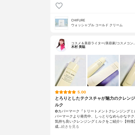
CHIFURE
ウォッシャブル コールド クリーム
コスメ＆美容ライター/美容家/コスメコン
木村 美聡
5.00
とろりとしたテクスチャが魅力のクレンジ
ルク
✿カバーマーク『トリートメントクレンジングミ
バーマークより発売中、しっとりなめらかなテク
気持ち良いクレンジングミルクをご紹介✨【特徴
成…
続きを見る