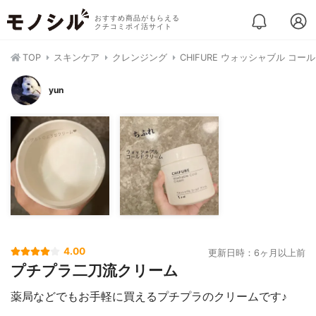
おすすめ商品がもらえる
クチコミポイ活サイト
TOP
スキンケア
クレンジング
CHIFURE ウォッシャブル コー
yun
4.00
更新日時：6ヶ月以上前
プチプラ二刀流クリーム
薬局などでもお手軽に買えるプチプラのクリームです♪