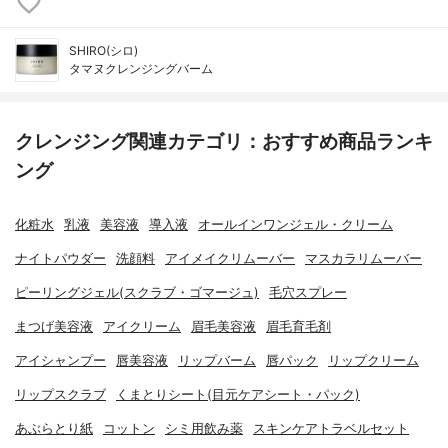
SHIRO(シロ)
タマヌクレンジングバーム
クレンジング関連カテゴリ：おすすめ商品ランキ
ング
化粧水
乳液
美容液
導入液
オールインワンジェル・クリーム
ナイトパウダー
洗顔料
アイメイクリムーバー
マスカラリムーバー
ピーリングジェル(スクラブ・ゴマージュ)
毛穴スプレー
まつげ美容液
アイクリーム
眉毛美容液
眉毛育毛剤
アイシャンプー
唇美容液
リップバーム
唇パック
リップクリーム
リップスクラブ
くまとりシート(目元ケアシート・パック)
あぶらとり紙
コットン
シミ用飲み薬
スキンケアトラベルセット