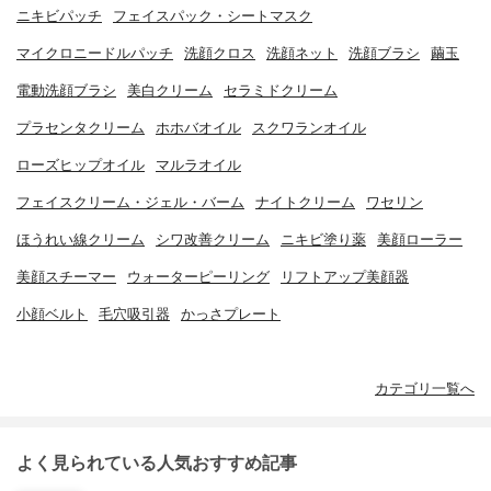
ニキビパッチ
フェイスパック・シートマスク
マイクロニードルパッチ
洗顔クロス
洗顔ネット
洗顔ブラシ
繭玉
電動洗顔ブラシ
美白クリーム
セラミドクリーム
プラセンタクリーム
ホホバオイル
スクワランオイル
ローズヒップオイル
マルラオイル
フェイスクリーム・ジェル・バーム
ナイトクリーム
ワセリン
ほうれい線クリーム
シワ改善クリーム
ニキビ塗り薬
美顔ローラー
美顔スチーマー
ウォーターピーリング
リフトアップ美顔器
小顔ベルト
毛穴吸引器
かっさプレート
カテゴリ一覧へ
よく見られている人気おすすめ記事