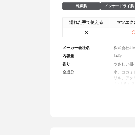
乾燥肌
インナードライ肌
濡れた手で使える
マツエク
メーカー会社名
株式会社JIM
内容量
140g
香り
やさしい柑
全成分
水、コカミ
リル、アク
４-１６）
ソブチルエ
ヘキシルグ
Ｐ、セラミ
イマージリ
シンアミド
テロールズ
水添レシチ
プフルーツ