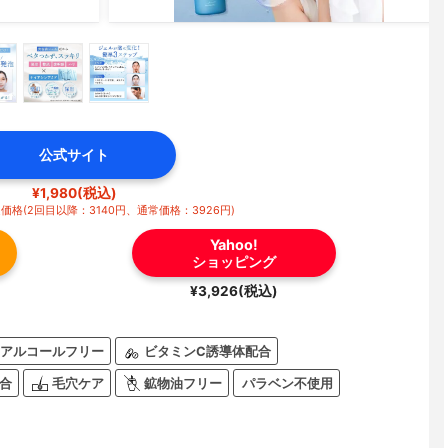
公式サイト
¥1,980(税込)
格(2回目以降：3140円、通常価格：3926円)
Yahoo!
ショッピング
¥3,926(税込)
アルコールフリー
ビタミンC誘導体配合
合
毛穴ケア
鉱物油フリー
パラベン不使用