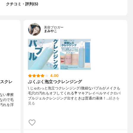
アスコルビル、カルボマー、キサンタンガム、セルロースガム、シ
クチコミ・評判(5)
オレイン酸ポリグリセリル-１０、コレステロール、ステアリン酸
、ステアリン酸ソルビタン、ラウロイルラクチレートＮａ、ペンテ
、炭酸水素Ｎａ、 ＢＧ、フェノキシエタノール
美容ブロガー
まみやこ
4.00
スクレ
ぶくぶく泡立つクレンジング
\ じゅわっと泡立つクレンジング/⁡微細なバブルがメイクも
毛穴の汚れもオフしてくれる⁡⁡💐マキアレイベルマイクロバ
ない摩擦
ブルジェルクレンジング⁡出すときは普通の液体！…
続きを
なので毛
見る
汚れを浮