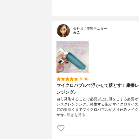
ルデカン酸
メチコン、
グリセリル
ト酸５Ｎａ
会社員 / 美容モニター
みこ
5.00
マイクロバブルで浮かせて落とす！摩擦レ
ンジング♪
自ら発泡することで必要以上に肌をこする必要が
レスクレンジング。発生する泡がマイクロサイズ
穴の奥深くまでマイクロバブルが入り込みメイク
かせ…
続きを見る