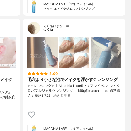
MACCHIA LABEL(マキアレイベル)
マイクロバブルジェルクレンジング
化粧品好きな主婦
つくね
5.00
メイク
毛穴より小さな泡でメイクを浮かすクレンジング
✨クレンジング✨【 Macchia Label(マキアレイベル) マイク
ロバブルジェルクレンジング 】140g@macchialabel通常購
ジング』
入：税込3,725…
続きを見る
ョンの姉妹商
MACCHIA LABEL(マキアレイベル)