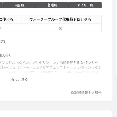
混合肌
普通肌
オイリー肌
に使える
ウォータープルーフ化粧品も落とせる
OS
橘の香り
ドプロピルベタイン、グリセリン、ヤシ油脂肪酸ＰＥＧ-７グリセ
リレーツコポリマー、ココイルアラニンＴＥＡ、 オレフィン（Ｃ１
スルホン酸Ｎａ、ココアンホジ酢酸２Ｎａ、メチルパーフルオロイ
ーテル、アーチチョーク葉エキス、イソステアリン酸ＰＧ、エチル
もっと見る
リセリン、グリチルリチン酸２Ｋ、水溶性コラーゲン、セラミドＡ
ドＥＯＰ、セラミドＮＧ、セラミドＮＰ、ダイマージリノール酸ダ
ノレイルビス(ベヘニル/イソステアリル/フィトステリル)、ナイア
記載情報ミス報告
、乳酸桿菌/セイヨウナシ果汁発酵液、ヒアルロン酸Ｎａ、フィトス
、フィトスフィンゴシン、ポリヒドロキシステアリン酸、ヤシ油、
ン、イランイラン花油、オレンジ果皮油、クスノキ樹皮油、グレー
果皮油、ビターオレンジ花油、ローマカミツレ花油、テトラヘキシ