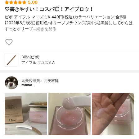
5.00
♡書きやすい！コスパ◎！アイブロウ！
ビボ アイフル マユズミA 440円(税込)カラーバリエーション:全6種
(2021年8月現在)使用色:オリーブブラウン(写真中央)黒髪にしてからは
ずっとオリーブ…
続きを見る
BiBo(ビボ)
アイフル マユズミA
元美容部員＋元美容師
mawa.