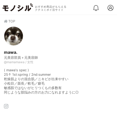
おすすめ商品がもらえる
クチコミポイ活サイト
TOP
mawa.
元美容部員＋元美容師
@mamamawa / 女性
( mawa's spec )
25↑ 1st:spring / 2nd:summer
乾燥肌よりの混合肌／ニキビが出来やすい
小粒目／面長／軟毛／癖毛
敏感肌ではないがヒリつくもの多数有
同じような肌悩みの方のお力になれますように◎