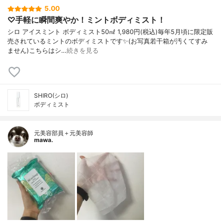
5.00
♡手軽に瞬間爽やか！ミントボディミスト！
シロ アイスミント ボディミスト50㎖ 1,980円(税込)毎年5月頃に限定販
売されているミントのボディミストです✨(お写真若干箱が汚くてすみ
ません)こちらはシ…
続きを見る
SHIRO(シロ)
ボディミスト
元美容部員＋元美容師
mawa.