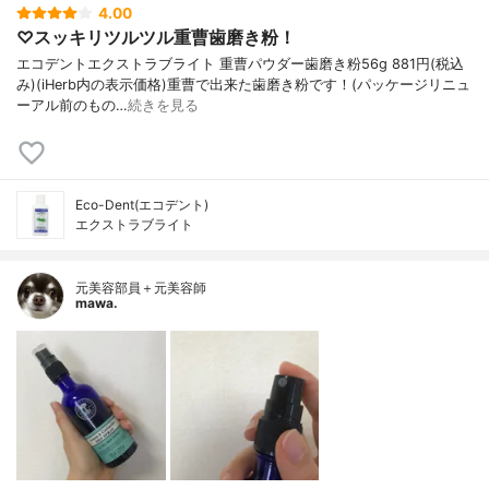
4.00
♡スッキリツルツル重曹歯磨き粉！
エコデントエクストラブライト 重曹パウダー歯磨き粉56g 881円(税込
み)(iHerb内の表示価格)重曹で出来た歯磨き粉です！(パッケージリニュ
ーアル前のもの…
続きを見る
Eco-Dent(エコデント)
エクストラブライト
元美容部員＋元美容師
mawa.