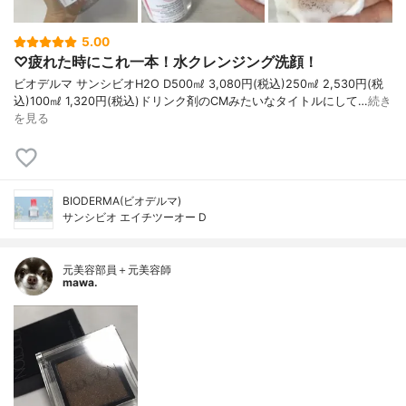
5.00
♡疲れた時にこれ一本！水クレンジング洗顔！
ビオデルマ サンシビオH2O D500㎖ 3,080円(税込)250㎖ 2,530円(税
込)100㎖ 1,320円(税込)ドリンク剤のCMみたいなタイトルにして…
続き
を見る
BIODERMA(ビオデルマ)
サンシビオ エイチツーオー D
元美容部員＋元美容師
mawa.