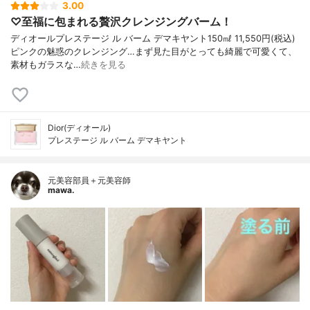
3.00
♡至福に包まれる贅沢クレンジングバーム！
ディオールプレステージ ル バーム デマキヤント 150㎖ 11,550円(税込)
ピンクの魅惑のクレンジング…まず見た目がとっても綺麗で可愛くて、
素材もガラスな…
続きを見る
Dior(ディオール)
プレステージ ル バーム デマキヤント
元美容部員＋元美容師
mawa.