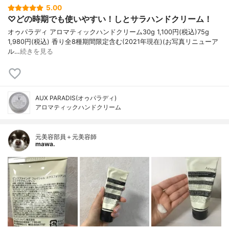
5.00
♡どの時期でも使いやすい！しとサラハンドクリーム！
オゥパラディ アロマティックハンドクリーム30g 1,100円(税込)75g
1,980円(税込) 香り全8種期間限定含む(2021年現在)(お写真リニューア
ル…
続きを見る
AUX PARADIS(オゥパラディ)
アロマティックハンドクリーム
元美容部員＋元美容師
mawa.