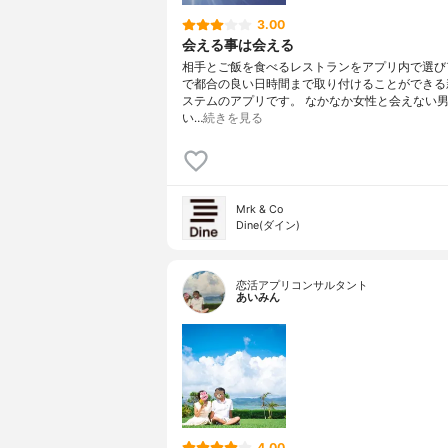
3.00
会える事は会える
相手とご飯を食べるレストランをアプリ内で選び
で都合の良い日時間まで取り付けることができる
ステムのアプリです。 なかなか女性と会えない
い…
続きを見る
Mrk & Co
Dine(ダイン)
恋活アプリコンサルタント
あいみん
4.00