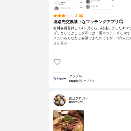
3.00
連絡先交換禁止なマッチングアプリ🤔
有料会員登録して4ヶ月くらい経過しました🎵マ
プリとしてはここが私には一番マッチングしやす
クにいろんな方と会話できたのですが…10月末に
きを見る
タップル
tapple(タップル)
婚活ブロガー
chamumi