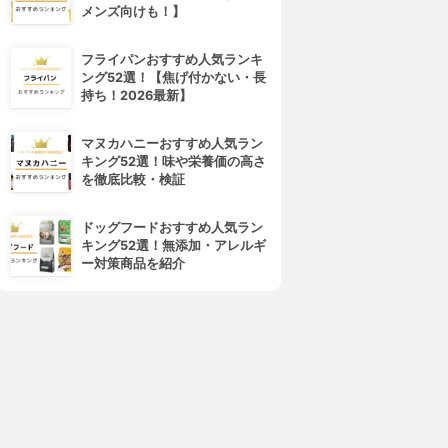
メンズ向けも！】
marrish
IBJ
（マリッシュ）
youbride(ユーブライド)
フライパンおすすめ人気ランキ
3.81
3.76
(46)
(49)
ング52選！【焦げ付かない・長
¥3,400
¥4,300
持ち！2026最新】
マヌカハニーおすすめ人気ラン
キング52選！味や栄養価の高さ
を徹底比較・検証
ドッグフードおすすめ人気ラン
キング52選！無添加・アレルギ
ー対策商品を紹介