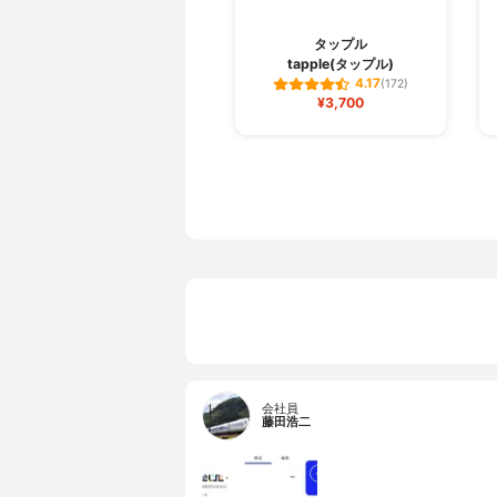
タップル
tapple(タップル)
4.17
(172)
¥3,700
会社員
藤田浩二