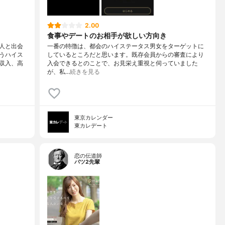
2.00
食事やデートのお相手が欲しい方向き
人と出会
一番の特徴は、都会のハイステータス男女をターゲットに
うハイス
しているところだと思います。既存会員からの審査により
収入、高
入会できるとのことで、お見栄え重視と伺っていました
が、私…
続きを見る
東京カレンダー
東カレデート
恋の伝道師
バツ2先輩