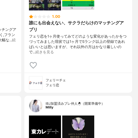
1.00
誰にも出会えない、サクラだらけのマッチングア
プリ
ッチングア
く,フラン
フェリ恋を1ヶ月使ってみてどのような変化があったかをつ
大幅な…
続
づってみました現状では1ヶ月でSランク以上の登録であれ
ばいいとは思いますが、それ以外の方はかなり厳しいの
で…
続きを見る
フェリーチェ
フェリ恋
IBJ加盟済みプレ仲人🐣（開業準備中）
Milly