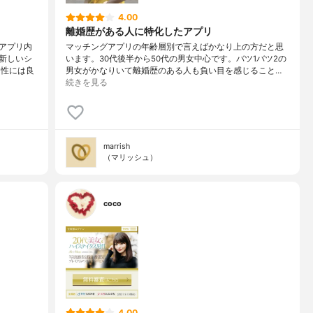
4.00
離婚歴がある人に特化したアプリ
アプリ内
マッチングアプリの年齢層別で言えばかなり上の方だと思
新しいシ
います。30代後半から50代の男女中心です。バツ1バツ2の
男性には良
男女がかなりいて離婚歴のある人も負い目を感じること…
続きを見る
marrish
（マリッシュ）
coco
4.00