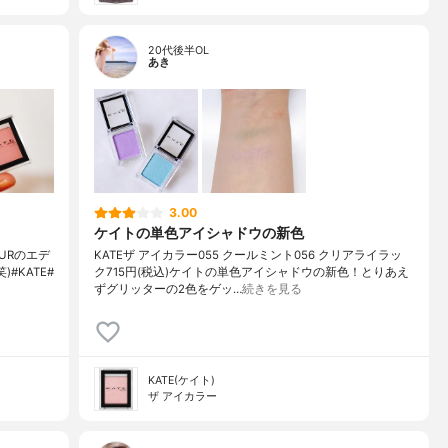
20代後半OL
あき
3.00
ケイトの単色アイシャドウの新色
URのエデ
KATE ザ アイカラー 055 クールミント 056 クリアライラッ
#KATE#
ク 715円(税込) ケイトの単色アイシャドウの新色！ とりあえ
ずグリッターの2色をゲッ…
続きを見る
KATE(ケイト)
ザ アイカラー