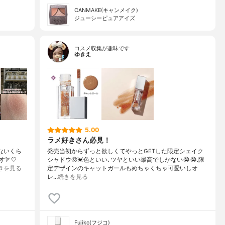
CANMAKE(キャンメイク)
ジューシーピュアアイズ
コスメ収集が趣味です
ゆきえ
5.00
ラメ好きさん必見！
ないくら
発売当初からずっと欲しくてやっとGETした限定シェイク
🏹🤍
シャドウ🥺💓色といい､ツヤといい最高でしかない😭😭.限
きを見る
定デザインのキャットガールもめちゃくちゃ可愛いしオ
レ…
続きを見る
Fujiko(フジコ)