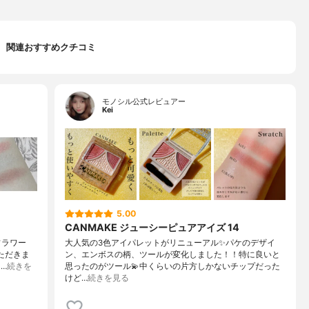
関連おすすめクチコミ
モノシル公式レビュアー
Kei
5.00
CANMAKE ジューシーピュアアイズ 14
フラワー
大人気の3色アイパレットがリニューアル✨パケのデザイ
ただきま
ン、エンボスの柄、ツールが変化しました！！特に良いと
…
続きを
思ったのがツール💫中くらいの片方しかないチップだった
けど…
続きを見る