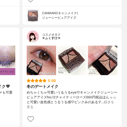
CANMAKE(キャンメイク)
ジューシーピュアアイズ
コスメオタク
☆ふくすけ☆
5.00
ク💜
冬のデートメイク
ラメも可愛
めちゃくちゃ可愛いうるうるeye♡キャンメイクジューシー
ピュアアイズNo.12チャイティーローズ660円税込ほんっっ
と可愛い血色感とうるうる感♡ピンクみのあるテ…
続きを
見る