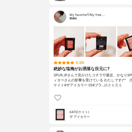
My favorite♡My free …
thihi
5.00
絶妙な塩梅がお洒落な目元に?
SPUR.JPさんで見かけたコチラ♡最近、かなりSP
ィターさんの影響を受けている わたしです(^^ゞ(笑)
ケイト#ザアイカラー 058ブラ…
続きを見る
KATE(ケイト)
ザ アイカラー