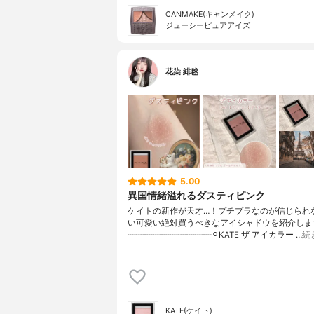
CANMAKE(キャンメイク)
ジューシーピュアアイズ
花染 緋毬
5.00
異国情緒溢れるダスティピンク
ケイトの新作が天才…！プチプラなのが信じられ
い可愛い絶対買うべきなアイシャドウを紹介します
┈┈┈┈┈┈┈┈┈┈⚪︎KATE ザ アイカラー …
続
KATE(ケイト)