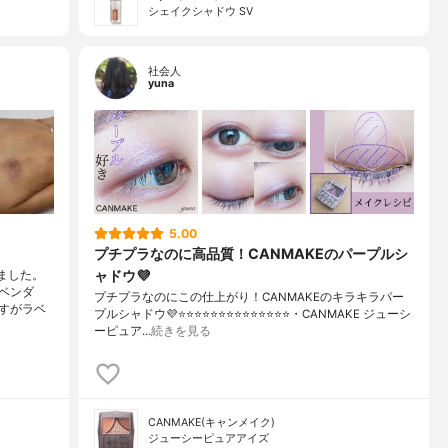
シェイクシャドウ SV
社会人
yuna
5.00
プチプラなのに高品質！CANMAKEのパープルシ
ャドウ💜
ました。
ベンダ
プチプラなのにこの仕上がり！CANMAKEのキラキラパー
すがラベ
プルシャドウ💜⭐️⭐️⭐️⭐️⭐️⭐️⭐️⭐️⭐️⭐️⭐️⭐️⭐️⭐️・CANMAKE ジューシ
ーピュア…
続きを見る
CANMAKE(キャンメイク)
ジューシーピュアアイズ