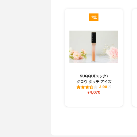
1位
SUQQU(スック)
グロウ タッチ アイズ
3.98
(8)
¥4,070