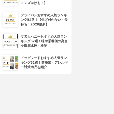
メンズ向けも！】
4位
5位
フライパンおすすめ人気ランキ
ング52選！【焦げ付かない・長
持ち！2026最新】
マヌカハニーおすすめ人気ラン
キング52選！味や栄養価の高さ
を徹底比較・検証
ドッグフードおすすめ人気ラン
キング52選！無添加・アレルギ
DECORTÉ(コスメデコルテ)
SUQQU(スック)
ー対策商品を紹介
アイグロウ ジェム スキンシャ
デザイニング カラー アイズ
ドウ
3.97
(55)
¥7,480
3.97
(72)
¥2,970