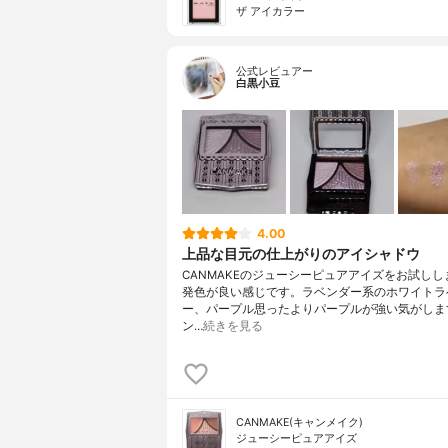
ザ アイカラー
公式レビュアー
白黒小豆
4.00
上品な目元の仕上がりのアイシャドウ
CANMAKEのジューシーピュアアイズをお試しし
発色が良い感じです。ラベンダー系のホワイトラ
ー、パープル思ったよりパープルが強い気がしま
ン…
続きを見る
CANMAKE(キャンメイク)
ジューシーピュアアイズ