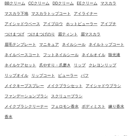
BBクリーム
CCクリーム
DDクリーム
EEクリーム
マスカラ
マスカラ下地
マスカラトップコート
アイライナー
アイシャドウベース
アイブロウ
ホットビューラー
アイプチ
つけまつげ
つけまつげのり
眉ティント
眉マスカラ
眉毛テンプレート
マニキュア
ネイルシール
ネイルトップコート
ネイルベースコート
フットネイルシール
ネイルオイル
除光液
ネイルケアセット
爪やすり・爪磨き
リップ
クレヨンリップ
リップオイル
リップコート
ビューラー
パフ
メイクキープスプレー
メイクブラシセット
アイシャドウブラシ
ファンデーションブラシ
スクリューブラシ
メイクブラシクリーナー
フェロモン香水
ボディミスト
練り香水
香水