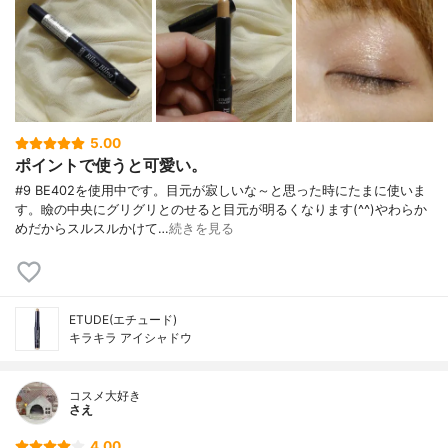
5.00
ポイントで使うと可愛い。
#9 BE402を使用中です。目元が寂しいな～と思った時にたまに使いま
す。瞼の中央にグリグリとのせると目元が明るくなります(^^)やわらか
めだからスルスルかけて…
続きを見る
ETUDE(エチュード)
キラキラ アイシャドウ
コスメ大好き
さえ
4.00