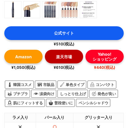
公式サイト
¥510(税込)
Yahoo!
Amazon
楽天市場
ショッピング
¥1,050(税込)
¥610(税込)
¥440(税込)
韓国コスメ
市販品
単色タイプ
コンパクト
プチプラ
涙袋向け
しっとり仕上げ
発色が良い
肌にフィットする
普段使いに
ペンシルシャドウ
ラメ入り
パール入り
グリッター入り