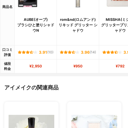
商品名
AUBE(オーブ)
rom&nd(ロムアンド)
MISSHA(ミ
ブラシひと塗りシャド
リキッド グリッター シ
グリッタープリ
ウN
ャドウ
ャドウ
口コミ
3.91
(10)
3.96
(14)
3.
評価
値段
¥2,950
¥950
¥792
料金
アイメイクの関連商品