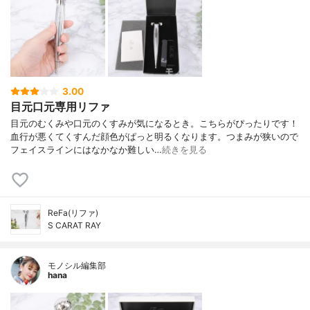
3.00
目元口元専用リファ
目元のむくみや口元のくすみが気になるとき。こちらがぴったりです！
血行が悪くてくすんだ顔色がぱっと明るくなります。つまみが狭いので
フェイスラインにはなかなか難しい…
続きを見る
ReFa(リファ)
S CARAT RAY
モノシル編集部
hana