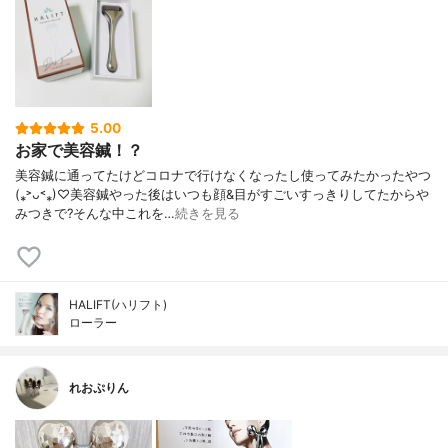
5.00
お家で美容鍼！？
美容鍼に通ってたけどコロナで行けなくなったし使ってみたかったやつ
(⁎˃ᴗ˂⁎)♡美容鍼やった後はいつも顔&目がすごいすっきりしてたからや
みつきで?そんな中これを…
続きを見る
HALIFT(ハリフト)
ローラー
れおぷりん