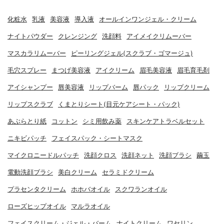
化粧水
乳液
美容液
導入液
オールインワンジェル・クリーム
ナイトパウダー
クレンジング
洗顔料
アイメイクリムーバー
マスカラリムーバー
ピーリングジェル(スクラブ・ゴマージュ)
毛穴スプレー
まつげ美容液
アイクリーム
眉毛美容液
眉毛育毛剤
アイシャンプー
唇美容液
リップバーム
唇パック
リップクリーム
リップスクラブ
くまとりシート(目元ケアシート・パック)
あぶらとり紙
コットン
シミ用飲み薬
スキンケアトラベルセット
ニキビパッチ
フェイスパック・シートマスク
マイクロニードルパッチ
洗顔クロス
洗顔ネット
洗顔ブラシ
繭玉
電動洗顔ブラシ
美白クリーム
セラミドクリーム
プラセンタクリーム
ホホバオイル
スクワランオイル
ローズヒップオイル
マルラオイル
フェイスクリーム・ジェル・バーム
ナイトクリーム
ワセリン