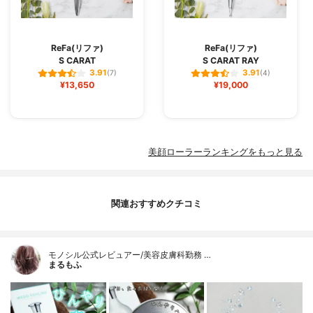
ReFa(リファ)
ReFa(リファ)
S CARAT
S CARAT RAY
3.91
3.91
(7)
(4)
¥13,650
¥19,000
美顔ローラーランキングをもっと見る
関連おすすめクチコミ
モノシル公式レビュアー/美容皮膚科勤務 …
まるもふ