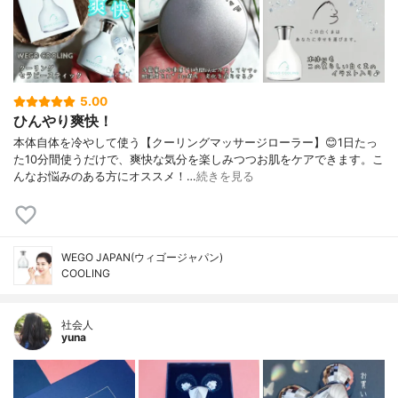
5.00
ひんやり爽快！
本体自体を冷やして使う【クーリングマッサージローラー】😊1日たっ
た10分間使うだけで、爽快な気分を楽しみつつお肌をケアできます。こ
んなお悩みのある方にオススメ！…
続きを見る
WEGO JAPAN(ウィゴージャパン)
COOLING
社会人
yuna