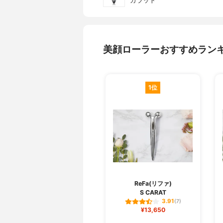
カラット
美顔ローラーおすすめラン
1位
ReFa(リファ)
S CARAT
3.91
(7)
¥13,650