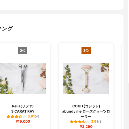
キング
2位
3位
ReFa(リファ)
COGIT(コジット)
S CARAT RAY
abundy me ローズクォーツロ
ーラー
3.91
(4)
¥19,000
3.91
(3)
¥3,290