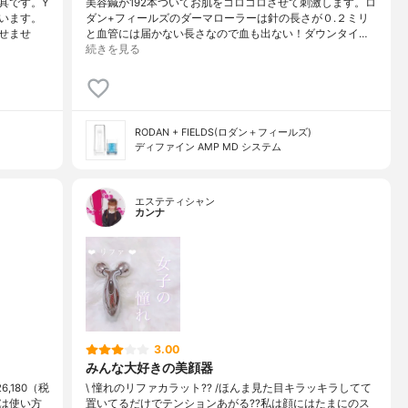
具です。Y
美容鍼が192本ついてお肌をコロコロさせて刺激します。ロ
います。
ダン+フィールズのダーマローラーは針の長さが０.２ミリ
せませ
と血管には届かない長さなので血も出ない！ダウンタイ…
続きを見る
RODAN + FIELDS(ロダン＋フィールズ)
ディファイン AMP MD システム
エステティシャン
カンナ
3.00
みんな大好きの美顔器
6,180（税
\ 憧れのリファカラット?? /ほんま見た目キラッキラしてて
は使い方
置いてるだけでテンションあがる??私は顔にはたまにのス