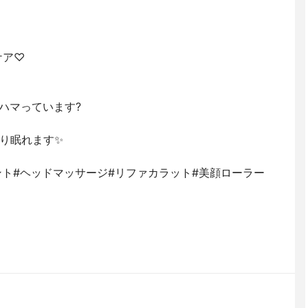
ケア♡
ハマっています?
り眠れます✨
ント#ヘッドマッサージ#リファカラット#美顔ローラー