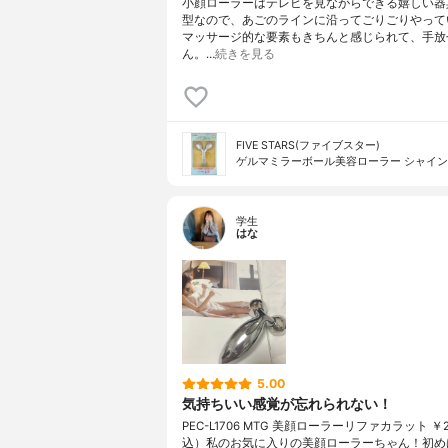
小顔ローラーはテレビを見ながらできる嬉しい器
型なので、あごのラインに沿ってごりごりやって
マッサージ的な要素もきちんと感じられて、手放
ん。…
続きを見る
FIVE STARS(ファイブスター)
ゲルマミラーボール美容ローラー シャイン
学生
はな
5.00
気持ちいい感覚が忘れられない！
PEC-L1706 MTG 美顔ローラーリファカラット ￥2
込）私のお気に入りの美顔ローラーちゃん！初め