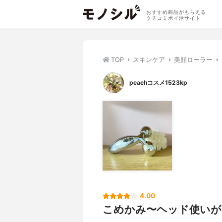
おすすめ商品がもらえる
クチコミポイ活サイト
TOP
スキンケア
美顔ローラー
peachコスメ1523kp
4.00
こめかみ〜ヘッド使いが