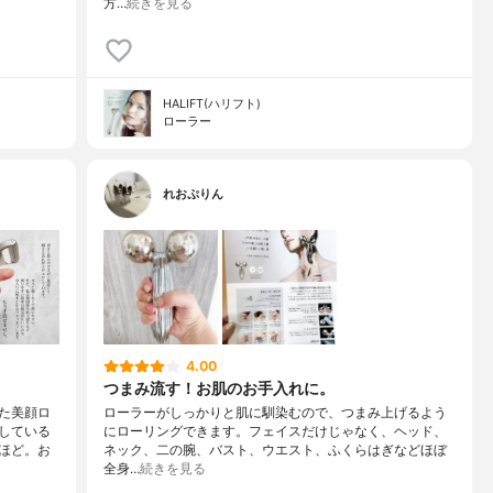
方…
続きを見る
HALIFT(ハリフト)
ローラー
れおぷりん
4.00
つまみ流す！お肌のお手入れに。
た美顔ロ
ローラーがしっかりと肌に馴染むので、つまみ上げるよう
している
にローリングできます。フェイスだけじゃなく、ヘッド、
ほど。お
ネック、二の腕、バスト、ウエスト、ふくらはぎなどほぼ
全身…
続きを見る