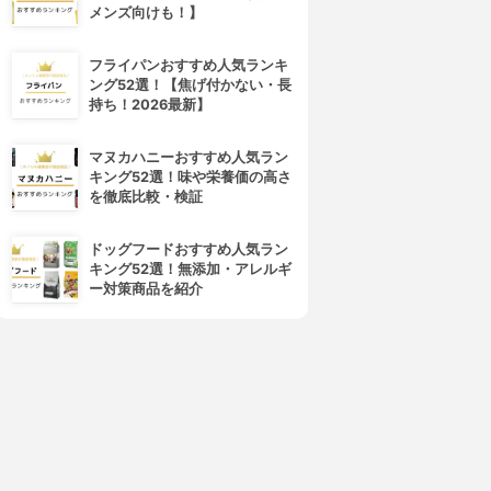
メンズ向けも！】
フライパンおすすめ人気ランキ
ング52選！【焦げ付かない・長
持ち！2026最新】
マヌカハニーおすすめ人気ラン
キング52選！味や栄養価の高さ
4位
5位
を徹底比較・検証
ドッグフードおすすめ人気ラン
キング52選！無添加・アレルギ
ー対策商品を紹介
MDNA SKIN(エムディーエヌエ
ReFa(リファ)
ースキン)
ACTIVE DIGIT
オニキスブラック
3.91
(3)
3.91
¥15,294
(1)
¥15,800