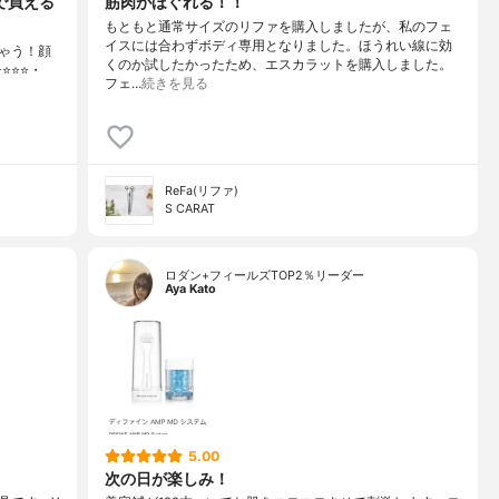
で買える
筋肉がほぐれる！！
もともと通常サイズのリファを購入しましたが、私のフェ
イスには合わずボディ専用となりました。ほうれい線に効
ちゃう！顔
くのか試したかったため、エスカラットを購入しました。
️⭐️⭐️・
フェ…
続きを見る
ReFa(リファ)
S CARAT
ロダン+フィールズTOP2％リーダー
Aya Kato
5.00
次の日が楽しみ！