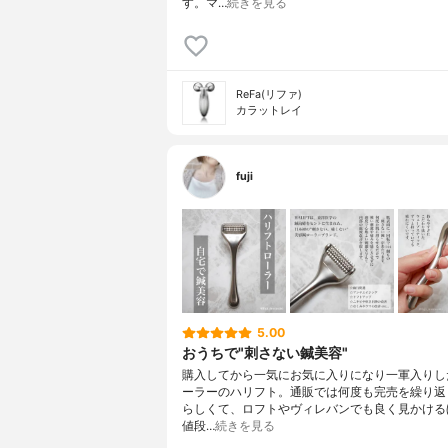
す。マ…
続きを見る
ReFa(リファ)
カラットレイ
fuji
5.00
おうちで"刺さない鍼美容"
購入してから一気にお気に入りになり一軍入りし
ーラーのハリフト。通販では何度も完売を繰り返
らしくて、ロフトやヴィレバンでも良く見かける
値段…
続きを見る