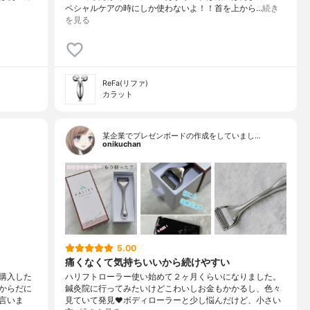
る
ペシャルケアの時にしか使わないよ！！首を上から…
続き
を見る
ReFa(リファ)
カラット
某企業でプレゼンボードの作成をしていまし…
onikuchan
5.00
痛くなくて気持ちいいから続けやすい
購入した
ハリフトローラー使い始めて２ヶ月くらいになりました。
からだに
鍼灸院に行ってみたいけどこわいしお金もかかるし、色々
言いま
見ていて発見❤️ボディローラーと少し悩んだけど、小さい