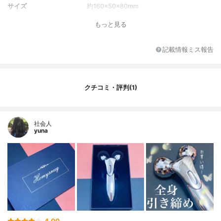
サイズ
約160×50×80mm
付属品
取扱説明書、クリーンクロス、収納ポッ
もっと見る
チ、化粧箱
機能
ソーラーパネル
記載情報ミス報告
カラーバリエーション
なし
強さの段階
なし
ローラーの個数
2
クチコミ・評判(1)
本体の素材
不明
社会人
yuna