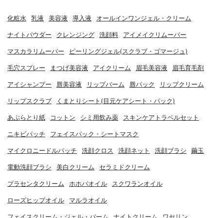
化粧水
乳液
美容液
導入液
オールインワンジェル・クリーム
ナイトパウダー
クレンジング
洗顔料
アイメイクリムーバー
マスカラリムーバー
ピーリングジェル(スクラブ・ゴマージュ)
毛穴スプレー
まつげ美容液
アイクリーム
眉毛美容液
眉毛育毛剤
アイシャンプー
唇美容液
リップバーム
唇パック
リップクリーム
リップスクラブ
くまとりシート(目元ケアシート・パック)
あぶらとり紙
コットン
シミ用飲み薬
スキンケアトラベルセット
ニキビパッチ
フェイスパック・シートマスク
マイクロニードルパッチ
洗顔クロス
洗顔ネット
洗顔ブラシ
繭玉
電動洗顔ブラシ
美白クリーム
セラミドクリーム
プラセンタクリーム
ホホバオイル
スクワランオイル
ローズヒップオイル
マルラオイル
フェイスクリーム・ジェル・バーム
ナイトクリーム
ワセリン