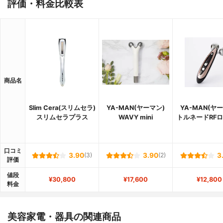
評価・料金比較表
商品名
Slim Cera(スリムセラ)
YA-MAN(ヤーマン)
YA-MAN(ヤ
スリムセラプラス
WAVY mini
トルネードRF
口コミ
3.90
(3)
3.90
(2)
3
評価
値段
¥30,800
¥17,600
¥12,800
料金
美容家電・器具の関連商品