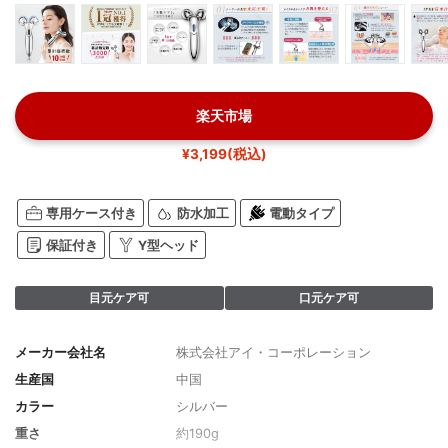
楽天市場
¥3,199(税込)
専用ケース付き
防水加工
電動タイプ
保証付き
Y型ヘッド
目元ケア可
口元ケア可
メーカー会社名
株式会社アイ・コーポレーション
生産国
中国
カラー
シルバー
重さ
約190g