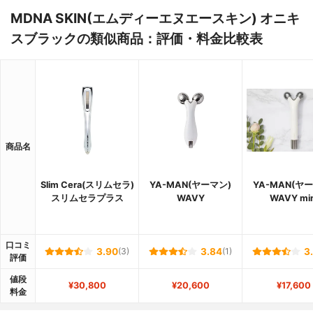
MDNA SKIN(エムディーエヌエースキン) オニキ
スブラックの類似商品：評価・料金比較表
商品名
Slim Cera(スリムセラ)
YA-MAN(ヤーマン)
YA-MAN(ヤ
スリムセラプラス
WAVY
WAVY min
口コミ
3.90
(3)
3.84
(1)
3
評価
値段
¥30,800
¥20,600
¥17,600
料金