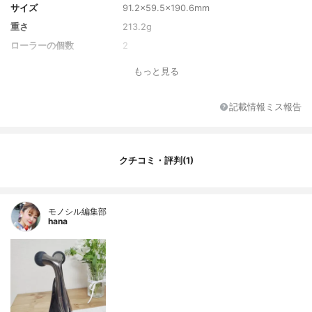
サイズ
91.2×59.5×190.6mm
重さ
213.2g
ローラーの個数
2
機能
-
もっと見る
強さの段階
-
カラー
ブラック
記載情報ミス報告
カラーバリエーション
-
本体の素材
ABS、炭素、PBT、POM、PA6、SUS303、
PMMA
クチコミ・評判(1)
付属品
クリーンクロス、取扱説明書、保証書
モノシル編集部
hana