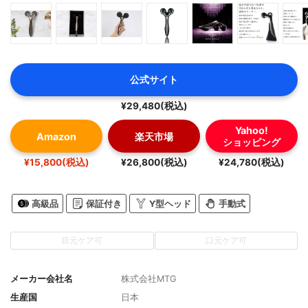
公式サイト
¥29,480(税込)
Yahoo!
Amazon
楽天市場
ショッピング
¥15,800(税込)
¥26,800(税込)
¥24,780(税込)
高級品
保証付き
Y型ヘッド
手動式
目元ケア可
口元ケア可
メーカー会社名
株式会社MTG
生産国
日本