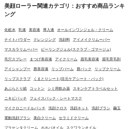
美顔ローラー関連カテゴリ：おすすめ商品ランキ
ング
化粧水
乳液
美容液
導入液
オールインワンジェル・クリーム
ナイトパウダー
クレンジング
洗顔料
アイメイクリムーバー
マスカラリムーバー
ピーリングジェル(スクラブ・ゴマージュ)
毛穴スプレー
まつげ美容液
アイクリーム
眉毛美容液
眉毛育毛剤
アイシャンプー
唇美容液
リップバーム
唇パック
リップクリーム
リップスクラブ
くまとりシート(目元ケアシート・パック)
あぶらとり紙
コットン
シミ用飲み薬
スキンケアトラベルセット
ニキビパッチ
フェイスパック・シートマスク
マイクロニードルパッチ
洗顔クロス
洗顔ネット
洗顔ブラシ
繭玉
電動洗顔ブラシ
美白クリーム
セラミドクリーム
プラセンタクリーム
ホホバオイル
スクワランオイル