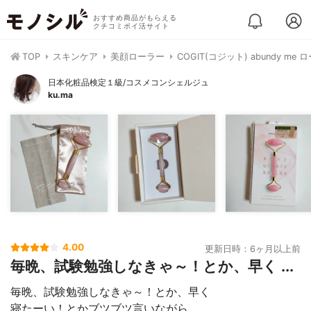
おすすめ商品がもらえる
クチコミポイ活サイト
TOP
スキンケア
美顔ローラー
COGIT(コジット) abundy 
日本化粧品検定１級/コスメコンシェルジュ
ku.ma
4.00
更新日時：6ヶ月以上前
毎晩、試験勉強しなきゃ～！とか、早く ...
毎晩、試験勉強しなきゃ～！とか、早く
寝たーい！とかブツブツ言いながら…