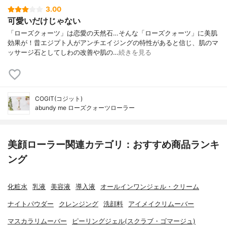
3.00
可愛いだけじゃない
「ローズクォーツ」は恋愛の天然石…そんな「ローズクォーツ」に美肌
効果が！昔エジプト人がアンチエイジングの特性があると信じ、肌のマ
ッサージ石としてしわの改善や肌の…
続きを見る
COGIT(コジット)
abundy me ローズクォーツローラー
美顔ローラー関連カテゴリ：おすすめ商品ランキ
ング
化粧水
乳液
美容液
導入液
オールインワンジェル・クリーム
ナイトパウダー
クレンジング
洗顔料
アイメイクリムーバー
マスカラリムーバー
ピーリングジェル(スクラブ・ゴマージュ)