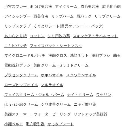
毛穴スプレー
まつげ美容液
アイクリーム
眉毛美容液
眉毛育毛剤
アイシャンプー
唇美容液
リップバーム
唇パック
リップクリーム
リップスクラブ
くまとりシート(目元ケアシート・パック)
あぶらとり紙
コットン
シミ用飲み薬
スキンケアトラベルセット
ニキビパッチ
フェイスパック・シートマスク
マイクロニードルパッチ
洗顔クロス
洗顔ネット
洗顔ブラシ
繭玉
電動洗顔ブラシ
美白クリーム
セラミドクリーム
プラセンタクリーム
ホホバオイル
スクワランオイル
ローズヒップオイル
マルラオイル
フェイスクリーム・ジェル・バーム
ナイトクリーム
ワセリン
ほうれい線クリーム
シワ改善クリーム
ニキビ塗り薬
美顔スチーマー
ウォーターピーリング
リフトアップ美顔器
小顔ベルト
毛穴吸引器
かっさプレート