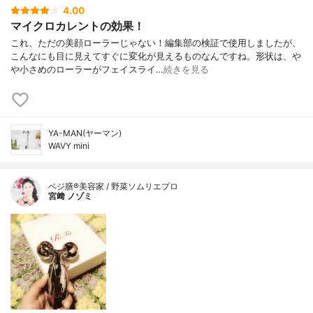
4.00
マイクロカレントの効果！
これ、ただの美顔ローラーじゃない！編集部の検証で使用しましたが、
こんなにも目に見えてすぐに変化が見えるものなんですね。形状は、や
や小さめのローラーがフェイスライ…
続きを見る
YA-MAN(ヤーマン)
WAVY mini
ベジ膳®美容家 / 野菜ソムリエプロ
宮﨑 ノゾミ