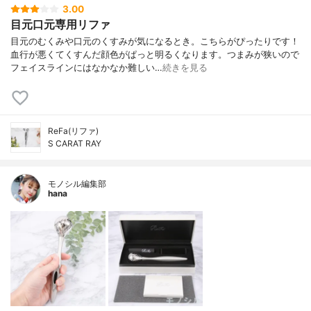
3.00
目元口元専用リファ
目元のむくみや口元のくすみが気になるとき。こちらがぴったりです！
血行が悪くてくすんだ顔色がぱっと明るくなります。つまみが狭いので
フェイスラインにはなかなか難しい…
続きを見る
ReFa(リファ)
S CARAT RAY
モノシル編集部
hana