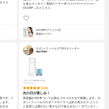
オスス
も体もスッキリ！美顔ローラー💕⭐️⭐️⭐️⭐️⭐️⭐️⭐️⭐️⭐️⭐️⭐️⭐️⭐️⭐️・
AICORP …
続きを見る
AICORP(アイコーポ)
美顔ローラー
ロダン+フィールズTOP2％リーダー
Aya Kato
5.00
次の日が楽しみ！
具です。Y
美容鍼が192本ついてお肌をコロコロさせて刺激します。ロ
います。
ダン+フィールズのダーマローラーは針の長さが０.２ミリ
せませ
と血管には届かない長さなので血も出ない！ダウンタイ…