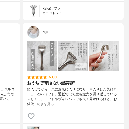
ReFa(リファ)
カラットレイ
fuji
5.00
おうちで"刺さない鍼美容"
トラジルコ
購入してから一気にお気に入りになり一軍入りした美顔ロ
ゃんが毎朝
ーラーのハリフト。通販では何度も完売を繰り返している
置いて
らしくて、ロフトやヴィレバンでも良く見かけるほど。お
値段…
続きを見る