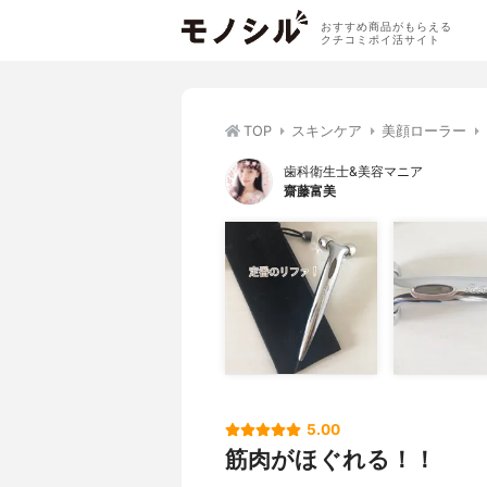
おすすめ商品がもらえる
クチコミポイ活サイト
TOP
スキンケア
美顔ローラー
歯科衛生士&美容マニア
齋藤富美
5.00
筋肉がほぐれる！！