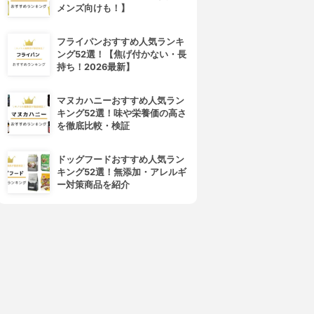
メンズ向けも！】
フライパンおすすめ人気ランキ
ング52選！【焦げ付かない・長
持ち！2026最新】
4位
5位
マヌカハニーおすすめ人気ラン
キング52選！味や栄養価の高さ
を徹底比較・検証
ドッグフードおすすめ人気ラン
キング52選！無添加・アレルギ
ー対策商品を紹介
MDNA SKIN(エムディーエヌエ
ReFa(リファ)
ースキン)
ACTIVE DIGIT
オニキスブラック
3.91
(3)
3.91
¥15,294
(1)
¥15,800