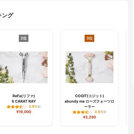
キング
2位
3位
ReFa(リファ)
COGIT(コジット)
S CARAT RAY
abundy me ローズクォーツロ
ーラー
3.91
(4)
¥19,000
3.91
(3)
¥3,290