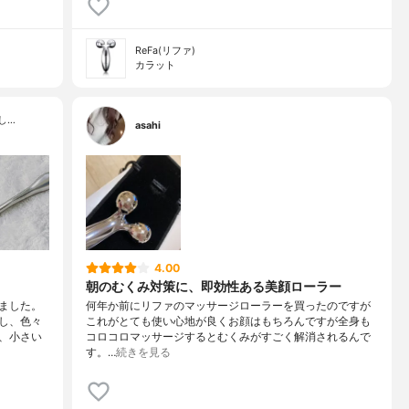
ReFa(リファ)
カラット
し…
asahi
4.00
朝のむくみ対策に、即効性ある美顔ローラー
ました。
何年か前にリファのマッサージローラーを買ったのですが
し、色々
これがとても使い心地が良くお顔はもちろんですが全身も
、小さい
コロコロマッサージするとむくみがすごく解消されるんで
す。…
続きを見る