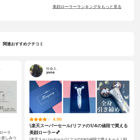
美顔ローラーランキングをもっと見る
関連おすすめクチコミ
…
社会人
yuna
4.00
\楽天スーパーセール/リファの1/4の値段で買える
美顔ローラー💕
ローラ
を楽しみつ
\楽天スーパーセール/リファの1/4の値段で買えちゃう！顔