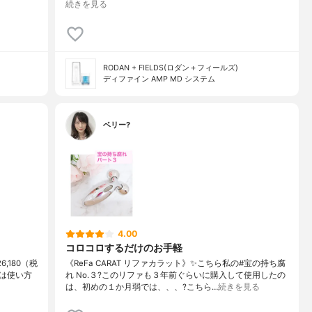
続きを見る
RODAN + FIELDS(ロダン＋フィールズ)
ディファイン AMP MD システム
ベリー?
4.00
コロコロするだけのお手軽
6,180（税
《ReFa CARAT リファカラット》✨こちら私の#宝の持ち腐
は使い方
れ No.３?このリファも３年前ぐらいに購入して使用したの
る
は、初めの１か月弱では、、、?こちら…
続きを見る