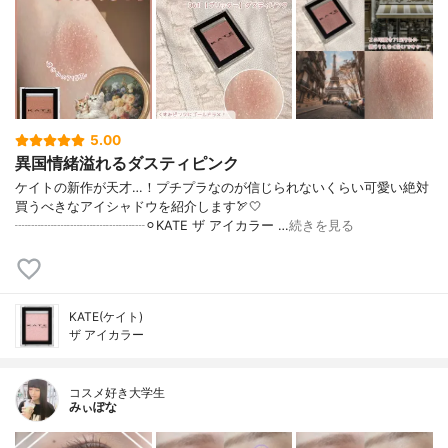
5.00
異国情緒溢れるダスティピンク
ケイトの新作が天才…！プチプラなのが信じられないくらい可愛い絶対
買うべきなアイシャドウを紹介します🏹🤍
┈┈┈┈┈┈┈┈┈┈⚪︎KATE ザ アイカラー …
続きを見る
KATE(ケイト)
ザ アイカラー
コスメ好き大学生
みぃぽな