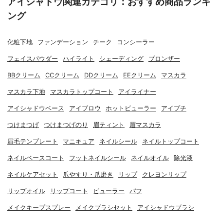
アイシャドウ関連カテゴリ：おすすめ商品ランキ
ング
化粧下地
ファンデーション
チーク
コンシーラー
フェイスパウダー
ハイライト
シェーディング
ブロンザー
BBクリーム
CCクリーム
DDクリーム
EEクリーム
マスカラ
マスカラ下地
マスカラトップコート
アイライナー
アイシャドウベース
アイブロウ
ホットビューラー
アイプチ
つけまつげ
つけまつげのり
眉ティント
眉マスカラ
眉毛テンプレート
マニキュア
ネイルシール
ネイルトップコート
ネイルベースコート
フットネイルシール
ネイルオイル
除光液
ネイルケアセット
爪やすり・爪磨き
リップ
クレヨンリップ
リップオイル
リップコート
ビューラー
パフ
メイクキープスプレー
メイクブラシセット
アイシャドウブラシ