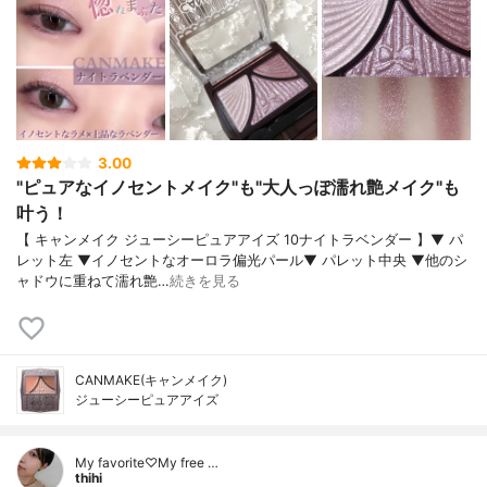
3.00
"ピュアなイノセントメイク"も"大人っぽ濡れ艶メイク"も
叶う！
【 キャンメイク ジューシーピュアアイズ 10ナイトラベンダー 】▼ パ
レット左 ▼イノセントなオーロラ偏光パール▼ パレット中央 ▼他のシ
ャドウに重ねて濡れ艶…
続きを見る
CANMAKE(キャンメイク)
ジューシーピュアアイズ
My favorite♡My free …
thihi