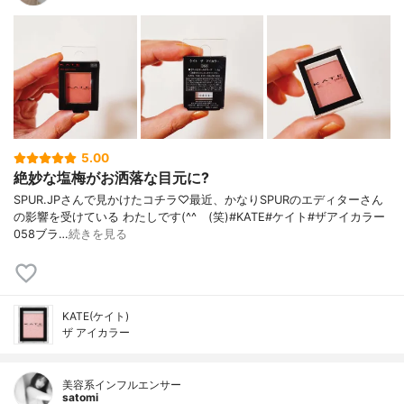
5.00
絶妙な塩梅がお洒落な目元に?
SPUR.JPさんで見かけたコチラ♡最近、かなりSPURのエディターさん
の影響を受けている わたしです(^^ゞ(笑)#KATE#ケイト#ザアイカラー
058ブラ…
続きを見る
KATE(ケイト)
ザ アイカラー
美容系インフルエンサー
satomi