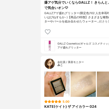
爆アゲ気分でいくならGALLZ！ きらん
で気合いオン♡
GALLZアゲ盛れグリッター(限定色/102 人生幸苺叶
いはぴねすもか- )【商品の特徴】さまざまな種
ターやパールを組み合わせたウォーター…
続きを
GALLZ Cosmetics(ギャルズ コスメティッ
アゲ盛れグリッター
会社員 / 美容モニター
みこ
5.00
KATE(ケイト) ザ アイカラー 024