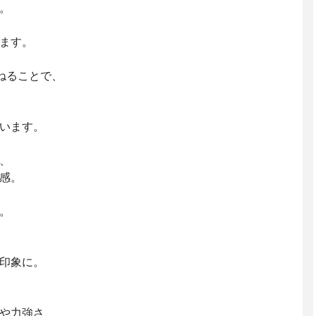
。
ます。
ねることで、
います。
、
感。
。
印象に。
や力強さ、