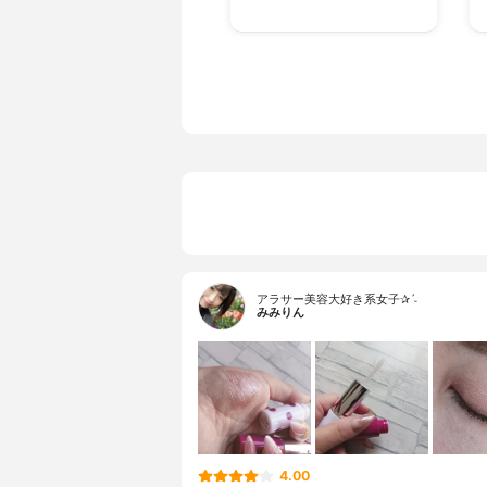
アラサー美容大好き系女子✰ˊ˗
みみりん
4.00