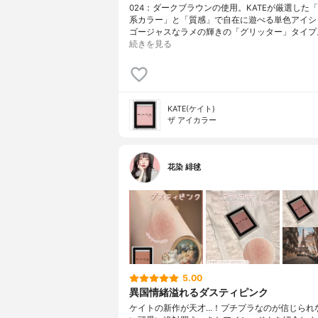
024：ダークブラウンの使用。KATEが厳選した
系カラー」と「質感」で自在に遊べる単色アイシ
ゴージャスなラメの輝きの「グリッター」タイプ
続きを見る
KATE(ケイト)
ザ アイカラー
花染 緋毬
5.00
異国情緒溢れるダスティピンク
ケイトの新作が天才…！プチプラなのが信じられ