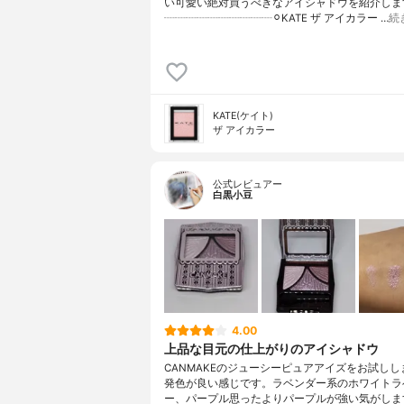
い可愛い絶対買うべきなアイシャドウを紹介します
┈┈┈┈┈┈┈┈┈┈⚪︎KATE ザ アイカラー …
続
KATE(ケイト)
ザ アイカラー
公式レビュアー
白黒小豆
4.00
上品な目元の仕上がりのアイシャドウ
CANMAKEのジューシーピュアアイズをお試しし
発色が良い感じです。ラベンダー系のホワイトラ
ー、パープル思ったよりパープルが強い気がしま