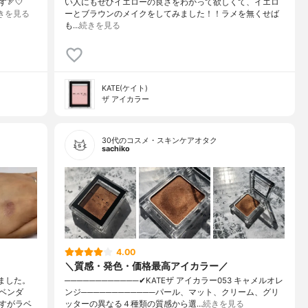
🏹🤍
い人にもぜひイエローの良さをわかって欲しくて、イエロ
きを見る
ーとブラウンのメイクをしてみました！！ラメを無くせば
も…
続きを見る
KATE(ケイト)
ザ アイカラー
30代のコスメ・スキンケアオタク
sachiko
4.00
＼質感・発色・価格最高アイカラー／
ました。
────────────✔︎KATEザ アイカラー053 キャメルオレ
ベンダ
ンジ────────────パール、マット、クリーム、グリ
すがラベ
ッターの異なる４種類の質感から選…
続きを見る