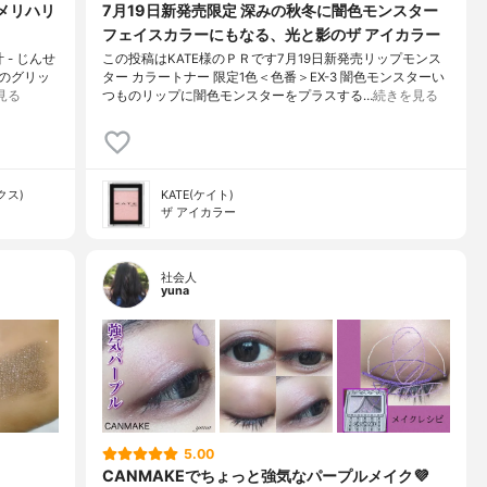
とメリハリ
7月19日新発売限定 深みの秋冬に闇色モンスター
フェイスカラーにもなる、光と影のザ アイカラー
 - じんせ
この投稿はKATE様のＰＲです7月19日新発売リップモンス
類のグリッ
ター カラートナー 限定1色＜色番＞EX-3 闇色モンスターい
見る
つものリップに闇色モンスターをプラスする…
続きを見る
クス)
KATE(ケイト)
ザ アイカラー
社会人
yuna
5.00
CANMAKEでちょっと強気なパープルメイク💜