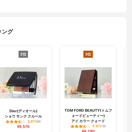
キング
2位
3位
TOM FORD BEAUTY(トムフ
Dior(ディオール)
ォードビューティー)
ショウ サンク クルール
アイ カラー クォード
3.97
(98)
3.97
¥9,570
(79)
¥9,290