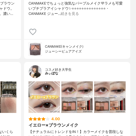
「ブラウン
CANMAKEでちょっと強気なパープルメイク💜ラメも可愛
ャドウ。
いプチプラアイシャドウ✨⭐️⭐️⭐️⭐️⭐️⭐️⭐️⭐️⭐️⭐️⭐️⭐️⭐️⭐️・
。濃い…
CANMAKE ジュー…
続きを見る
CANMAKE(キャンメイク)
ジューシーピュアアイズ
コスメ好き大学生
みぃぽな
4.00
イエロー×ブラウンメイク
ないくら
【ナチュラルにトレンドをIN！】カラーメイクを普段しな