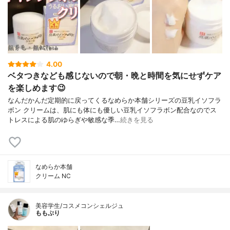
4.00
ベタつきなども感じないので朝・晩と時間を気にせずケア
を楽しめます😉
なんだかんだ定期的に戻ってくるなめらか本舗シリーズの豆乳イソフラ
ボン クリームは、肌にも体にも優しい豆乳イソフラボン配合なのでス
トレスによる肌のゆらぎや敏感な季…
続きを見る
なめらか本舗
クリーム NC
美容学生/コスメコンシェルジュ
ももぷり