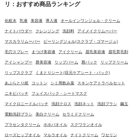
リ：おすすめ商品ランキング
化粧水
乳液
美容液
導入液
オールインワンジェル・クリーム
ナイトパウダー
クレンジング
洗顔料
アイメイクリムーバー
マスカラリムーバー
ピーリングジェル(スクラブ・ゴマージュ)
毛穴スプレー
まつげ美容液
アイクリーム
眉毛美容液
眉毛育毛剤
アイシャンプー
唇美容液
リップバーム
唇パック
リップクリーム
リップスクラブ
くまとりシート(目元ケアシート・パック)
あぶらとり紙
コットン
シミ用飲み薬
スキンケアトラベルセット
ニキビパッチ
フェイスパック・シートマスク
マイクロニードルパッチ
洗顔クロス
洗顔ネット
洗顔ブラシ
繭玉
電動洗顔ブラシ
美白クリーム
セラミドクリーム
プラセンタクリーム
ホホバオイル
スクワランオイル
ローズヒップオイル
マルラオイル
ナイトクリーム
ワセリン