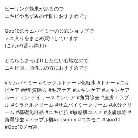
ピーリング効果があるので
ニキビや黒ずみの予防におすすめです
Qoo10のサムバイミーの公式ショップで
３本入りをまとめ買いしています
(これが1番お得🙆‍♀️)
どちらもさっぱりした使い心地なので
ニキビ肌、脂性肌の方におすすめです
#サムバイミー #ミラクルトナー #化粧⽔ #トナー #ニキ
ビケア ##角質除去 #毛穴ケア #スキンケア #スキンケア
ルーティン デイリースキンケア #⾓質除去 #⽪膚トラブ
ル #ミラクルクリーム #サムバイミークリーム #⽔分クリ
ーム #基礎化粧品 #ニキビ肌 #敏感肌コスメ #⽪膚鎮静 #
⾓質除去 #トラブル肌#cosmoni #コスモニ #Qoo10
#Qoo10メガ割