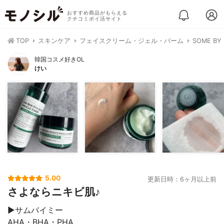
おすすめ商品がもらえる
クチコミポイ活サイト
TOP
スキンケア
フェイスクリーム・ジェル・バーム
SOME B
韓国コスメ好きOL
けい
5.00
更新日時：6ヶ月以上前
さよならニキビ肌♪
▶︎サムバイミー
AHA・BHA・PHA