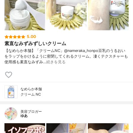
5.00
素直なみずみずしいクリーム
【なめらか本舗】「クリームNC」@nameraka_honpo豆乳のうるおい
をラップをかけるように密閉してくれるクリーム。凄くテクスチャーも
使用感も素直なみずみ…
続きを見る
なめらか本舗
クリーム NC
美容ブロガー
ゆあ