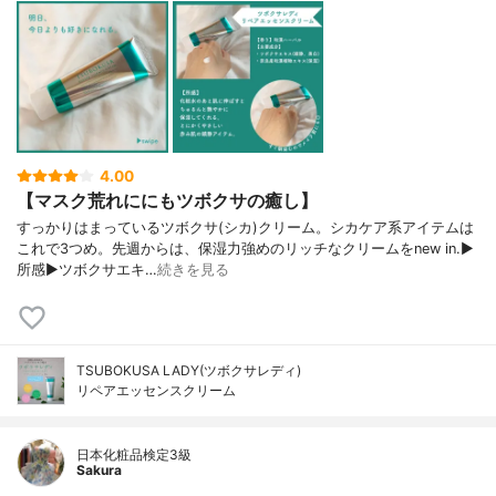
4.00
【マスク荒れににもツボクサの癒し】
すっかりはまっているツボクサ(シカ)クリーム。シカケア系アイテムは
これで3つめ。先週からは、保湿力強めのリッチなクリームをnew in.▶︎
所感▶︎ツボクサエキ…
続きを見る
TSUBOKUSA LADY(ツボクサレディ)
リペアエッセンスクリーム
日本化粧品検定3級
Sakura