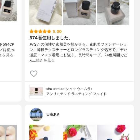
5.00
574番使用しました。
594CP
あなたの個性や素肌美を輝かせる、素肌美ファンデーショ
メは使っ
ン。薄軽テクスチャーとロングラスティング処方で、汗や
きを見る
湿度・マスク着用にも強く、長時間キープ。24色展開でど
ん…
続きを見る
shu uemura(シュウ ウエムラ)
アンリミテッド ラスティング フルイド
日高あき