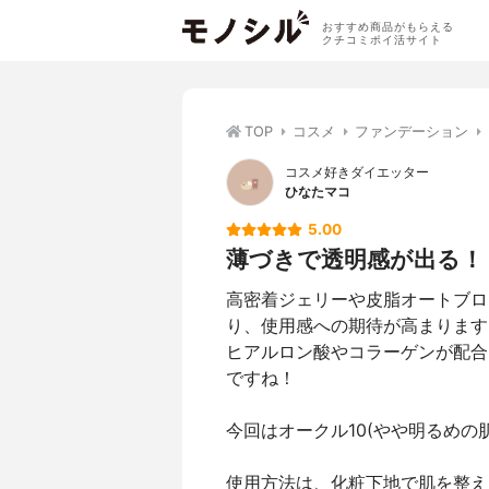
おすすめ商品がもらえる
クチコミポイ活サイト
TOP
コスメ
ファンデーション
コスメ好きダイエッター
ひなたマコ
5.00
薄づきで透明感が出る！
高密着ジェリーや皮脂オートブロ
り、使用感への期待が高まります
ヒアルロン酸やコラーゲンが配合
ですね！
今回はオークル10(やや明るめの
使用方法は、化粧下地で肌を整え