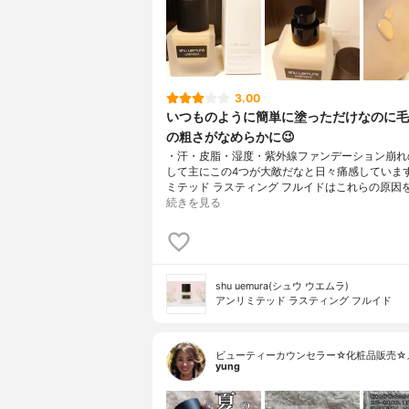
3.00
いつものように簡単に塗っただけなのに毛
の粗さがなめらかに😉
・汗・皮脂・湿度・紫外線ファンデーション崩れ
して主にこの4つが大敵だなと日々痛感していま
ミテッド ラスティング フルイドはこれらの原因
続きを見る
shu uemura(シュウ ウエムラ)
アンリミテッド ラスティング フルイド
ビューティーカウンセラー☆化粧品販売☆
yung