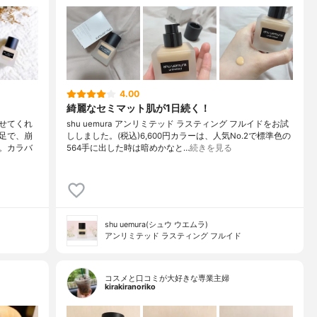
4.00
綺麗なセミマット肌が1日続く！
せてくれ
shu uemura アンリミテッド ラスティング フルイドをお試
足で、崩
ししました。(税込)6,600円カラーは、人気No.2で標準色の
。カラバ
564手に出した時は暗めかなと…
続きを見る
shu uemura(シュウ ウエムラ)
アンリミテッド ラスティング フルイド
コスメと口コミが大好きな専業主婦
kirakiranoriko