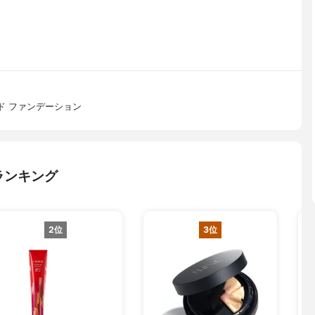
ド ファンデーション
ランキング
2位
3位