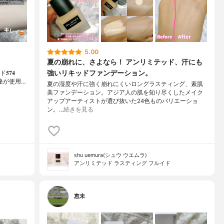
5.00
夏の崩れに、さよなら！ アンリミテッド、汗にも
強いリキッドファンデーション。
𝟕𝟒
税込)⁡友達が使用…
夏の湿度や汗に強く崩れにくいロングラスティング、素肌
美ファンデーション。アジア人の肌を知り尽くしたメイク
アップアーティストが選び抜いた24色ものバリエーショ
ン。…
続きを見る
shu uemura(シュウ ウエムラ)
アンリミテッド ラスティング フルイド
恵未