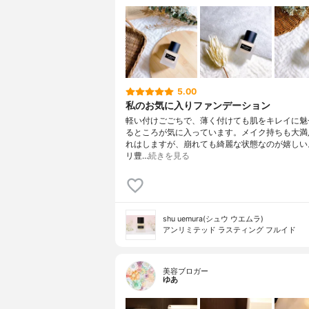
5.00
私のお気に入りファンデーション
軽い付けごごちで、薄く付けても肌をキレイに魅
るところが気に入っています。メイク持ちも大満
れはしますが、崩れても綺麗な状態なのが嬉しい
リ豊…
続きを見る
shu uemura(シュウ ウエムラ)
アンリミテッド ラスティング フルイド
美容ブロガー
ゆあ