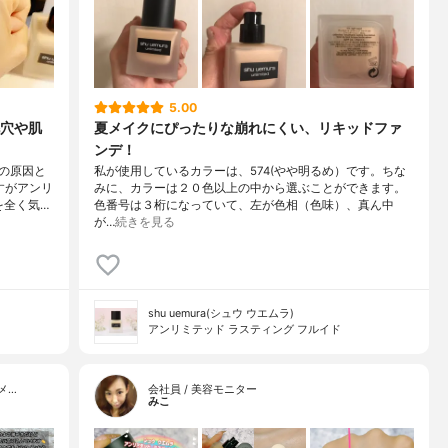
5.00
穴や肌
夏メイクにぴったりな崩れにくい、リキッドファ
ンデ！
の原因と
私が使用しているカラーは、574(やや明るめ）です。ちな
すがアンリ
みに、カラーは２０色以上の中から選ぶことができます。
を全く気…
色番号は３桁になっていて、左が色相（色味）、真ん中
が…
続きを見る
shu uemura(シュウ ウエムラ)
アンリミテッド ラスティング フルイド
メ…
会社員 / 美容モニター
みこ