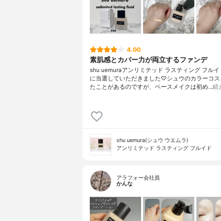
4.00
素肌感とカバー力が両立するファンデ
shu uemuraアンリミテッド ラスティング フルイド
に当選していただきました♡シュウのカラーコス
たことがあるのですが、ベースメイクは初め…
続
shu uemura(シュウ ウエムラ)
アンリミテッド ラスティング フルイド
アラフォー会社員
かんな