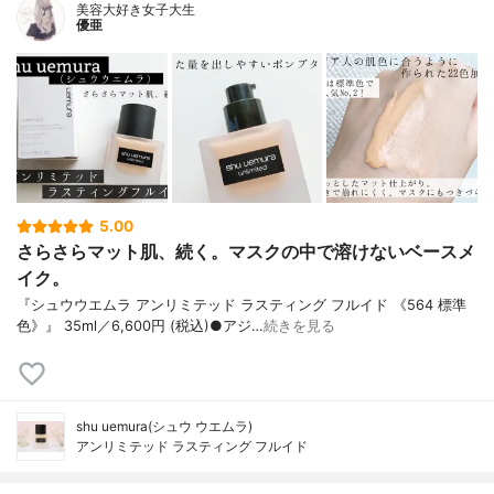
美容大好き女子大生
優亜
5.00
さらさらマット肌、続く。マスクの中で溶けないベースメ
イク。
『シュウウエムラ アンリミテッド ラスティング フルイド 《564 標準
色》』 35ml／6,600円 (税込)●アジ…
続きを見る
shu uemura(シュウ ウエムラ)
アンリミテッド ラスティング フルイド