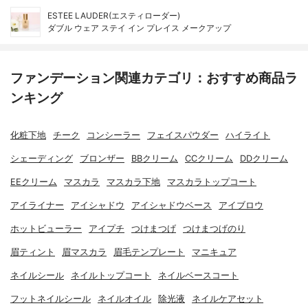
ESTEE LAUDER(エスティローダー)
ダブル ウェア ステイ イン プレイス メークアップ
ファンデーション関連カテゴリ：おすすめ商品ラ
ンキング
化粧下地
チーク
コンシーラー
フェイスパウダー
ハイライト
シェーディング
ブロンザー
BBクリーム
CCクリーム
DDクリーム
EEクリーム
マスカラ
マスカラ下地
マスカラトップコート
アイライナー
アイシャドウ
アイシャドウベース
アイブロウ
ホットビューラー
アイプチ
つけまつげ
つけまつげのり
眉ティント
眉マスカラ
眉毛テンプレート
マニキュア
ネイルシール
ネイルトップコート
ネイルベースコート
フットネイルシール
ネイルオイル
除光液
ネイルケアセット