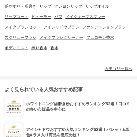
爪やすり・爪磨き
リップ
クレヨンリップ
リップオイル
リップコート
ビューラー
パフ
メイクキープスプレー
メイクブラシセット
アイシャドウブラシ
ファンデーションブラシ
スクリューブラシ
メイクブラシクリーナー
フェロモン香水
ボディミスト
練り香水
香水
カテゴリ一覧へ
よく見られている人気おすすめ記事
ホワイトニング歯磨き粉おすすめランキング52選！口コミ
の多い市販品を中心に
アイシャドウおすすめ人気ランキング52選！パレット&単
色&ラメ入り商品を徹底比較！