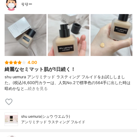
りりー
4.00
綺麗なセミマット肌が1日続く！
shu uemura アンリミテッド ラスティング フルイドをお試ししまし
た。(税込)6,600円カラーは、人気No.2で標準色の564手に出した時は
暗めかなと…
続きを見る
shu uemura(シュウ ウエムラ)
アンリミテッド ラスティング フルイド