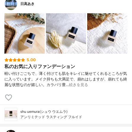
日高あき
5.00
私のお気に入りファンデーション
軽い付けごごちで、薄く付けても肌をキレイに魅せてくれるところが気
に入っています。メイク持ちも大満足で、崩れはしますが、崩れても綺
麗な状態なのが嬉しい。カラバリ豊…
続きを見る
shu uemura(シュウ ウエムラ)
アンリミテッド ラスティング フルイド