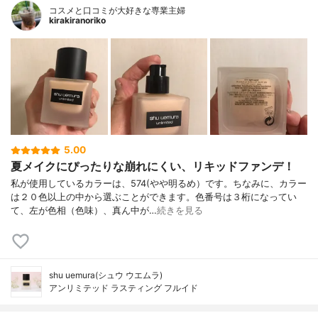
コスメと口コミが大好きな専業主婦
kirakiranoriko
5.00
夏メイクにぴったりな崩れにくい、リキッドファンデ！
私が使用しているカラーは、574(やや明るめ）です。ちなみに、カラー
は２０色以上の中から選ぶことができます。色番号は３桁になってい
て、左が色相（色味）、真ん中が…
続きを見る
shu uemura(シュウ ウエムラ)
アンリミテッド ラスティング フルイド