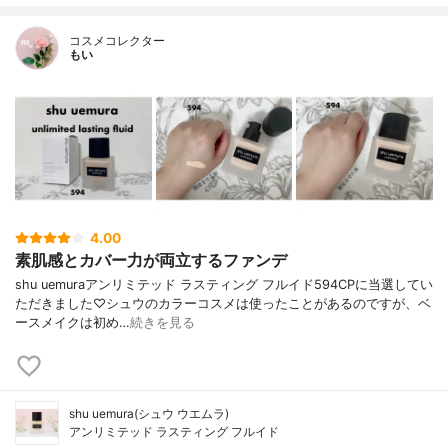
コスメコレクター
もい
4.00
素肌感とカバー力が両立するファンデ
shu uemuraアンリミテッド ラスティング フルイド594CPに当選してい
ただきました♡シュウのカラーコスメは使ったことがあるのですが、ベ
ースメイクは初め…
続きを見る
shu uemura(シュウ ウエムラ)
アンリミテッド ラスティング フルイド