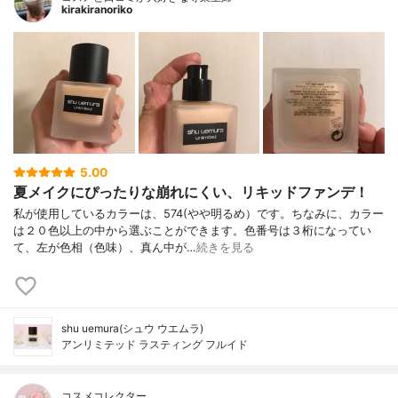
kirakiranoriko
5.00
夏メイクにぴったりな崩れにくい、リキッドファンデ！
私が使用しているカラーは、574(やや明るめ）です。ちなみに、カラー
は２０色以上の中から選ぶことができます。色番号は３桁になってい
て、左が色相（色味）、真ん中が…
続きを見る
shu uemura(シュウ ウエムラ)
アンリミテッド ラスティング フルイド
コスメコレクター