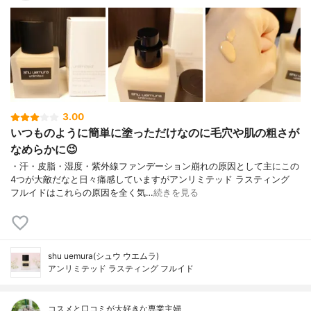
3.00
いつものように簡単に塗っただけなのに毛穴や肌の粗さが
なめらかに😉
・汗・皮脂・湿度・紫外線ファンデーション崩れの原因として主にこの
4つが大敵だなと日々痛感していますがアンリミテッド ラスティング
フルイドはこれらの原因を全く気…
続きを見る
shu uemura(シュウ ウエムラ)
アンリミテッド ラスティング フルイド
コスメと口コミが大好きな専業主婦