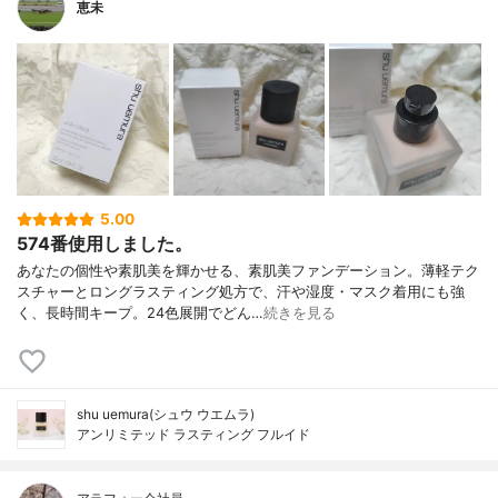
恵未
5.00
574番使用しました。
あなたの個性や素肌美を輝かせる、素肌美ファンデーション。薄軽テク
スチャーとロングラスティング処方で、汗や湿度・マスク着用にも強
く、長時間キープ。24色展開でどん…
続きを見る
shu uemura(シュウ ウエムラ)
アンリミテッド ラスティング フルイド