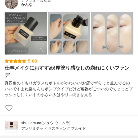
アラフォー会社員
かんな
5.00
仕事メイクにおすすめ!厚塗り感なしの崩れにくいファン
デ
真四角のくもりガラスなボトルがかわいい!お店でずらっと並んでるの
いいですよね楽ちんなポンプタイプだけど容器がごついのでちょっとプ
ッシュしにくい手の小さい人はやり…
続きを見る
shu uemura(シュウ ウエムラ)
アンリミテッド ラスティング フルイド