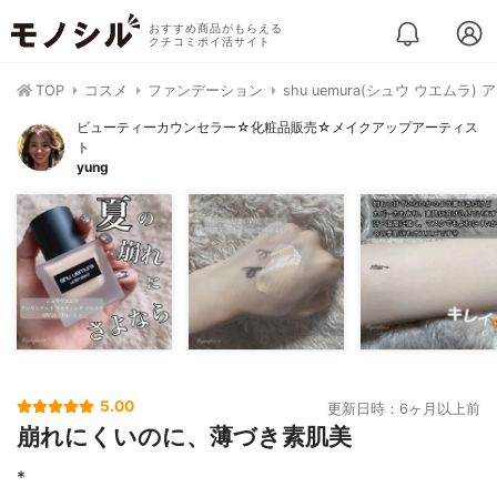
おすすめ商品がもらえる
クチコミポイ活サイト
TOP
コスメ
ファンデーション
shu uemura(シュウ ウエム
ビューティーカウンセラー☆化粧品販売☆メイクアップアーティス
ト
yung
5.00
更新日時：6ヶ月以上前
崩れにくいのに、薄づき素肌美
*