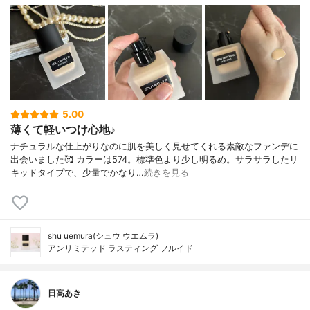
5.00
薄くて軽いつけ心地♪
ナチュラルな仕上がりなのに肌を美しく見せてくれる素敵なファンデに
出会いました🥰 カラーは574。標準色より少し明るめ。サラサラしたリ
キッドタイプで、少量でかなり…
続きを見る
shu uemura(シュウ ウエムラ)
アンリミテッド ラスティング フルイド
日高あき