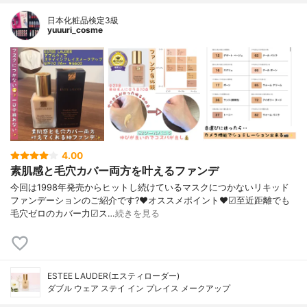
日本化粧品検定3級
yuuuri_cosme
4.00
素肌感と毛穴カバー両方を叶えるファンデ
今回は1998年発売からヒットし続けているマスクにつかないリキッド
ファンデーションのご紹介です?❤︎オススメポイント❤︎☑︎至近距離でも
毛穴ゼロのカバー力☑︎ス…
続きを見る
ESTEE LAUDER(エスティローダー)
ダブル ウェア ステイ イン プレイス メークアップ