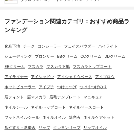
ファンデーション関連カテゴリ：おすすめ商品ラ
ンキング
化粧下地
チーク
コンシーラー
フェイスパウダー
ハイライト
シェーディング
ブロンザー
BBクリーム
CCクリーム
DDクリーム
EEクリーム
マスカラ
マスカラ下地
マスカラトップコート
アイライナー
アイシャドウ
アイシャドウベース
アイブロウ
ホットビューラー
アイプチ
つけまつげ
つけまつげのり
眉ティント
眉マスカラ
眉毛テンプレート
マニキュア
ネイルシール
ネイルトップコート
ネイルベースコート
フットネイルシール
ネイルオイル
除光液
ネイルケアセット
爪やすり・爪磨き
リップ
クレヨンリップ
リップオイル