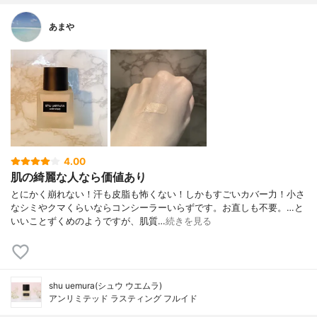
あまや
4.00
肌の綺麗な人なら価値あり
とにかく崩れない！汗も皮脂も怖くない！しかもすごいカバー力！小さ
なシミやクマくらいならコンシーラーいらずです。お直しも不要。…と
いいことずくめのようですが、肌質…
続きを見る
shu uemura(シュウ ウエムラ)
アンリミテッド ラスティング フルイド