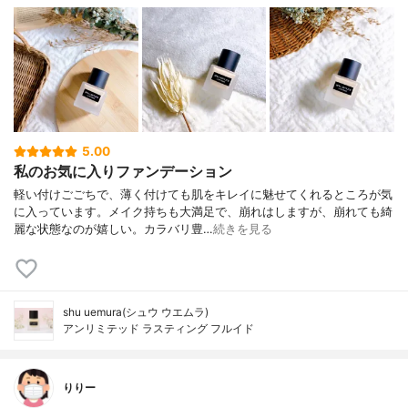
5.00
私のお気に入りファンデーション
軽い付けごごちで、薄く付けても肌をキレイに魅せてくれるところが気
に入っています。メイク持ちも大満足で、崩れはしますが、崩れても綺
麗な状態なのが嬉しい。カラバリ豊…
続きを見る
shu uemura(シュウ ウエムラ)
アンリミテッド ラスティング フルイド
りりー