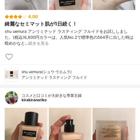
4.00
綺麗なセミマット肌が1日続く！
shu uemura アンリミテッド ラスティング フルイドをお試ししまし
た。(税込)6,600円カラーは、人気No.2で標準色の564手に出した時は
暗めかなと…
続きを見る
shu uemura(シュウ ウエムラ)
アンリミテッド ラスティング フルイド
コスメと口コミが大好きな専業主婦
kirakiranoriko