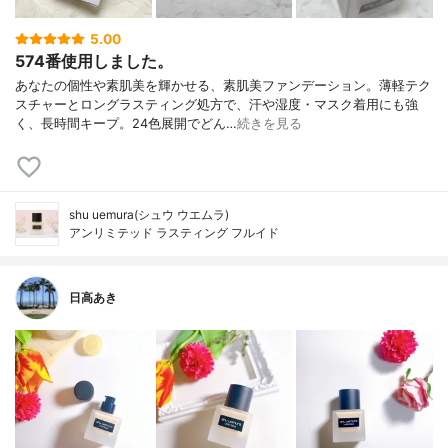
5.00
574番使用しました。
あなたの個性や素肌美を輝かせる、素肌美ファンデーション。薄軽テク
スチャーとロングラスティング処方で、汗や湿度・マスク着用にも強
く、長時間キープ。24色展開でどん…
続きを見る
shu uemura(シュウ ウエムラ)
アンリミテッド ラスティング フルイド
日高あき