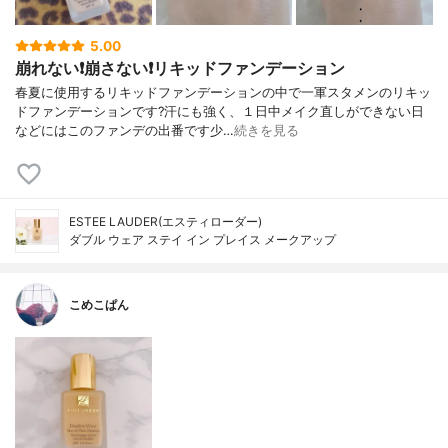
5.00
崩れない❗️崩さない❗️リキッドファンデーション
春夏に使用するリキッドファンデーションの中で一軍スタメンのリキッ
ドファンデーションです?汗にも強く、１日中メイク直しができない日
などにはこのファンデの出番です少…
続きを見る
ESTEE LAUDER(エスティローダー)
ダブル ウェア ステイ イン プレイス メークアップ
こめこぱん