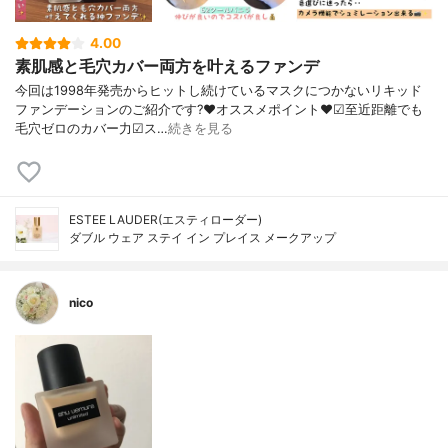
4.00
素肌感と毛穴カバー両方を叶えるファンデ
今回は1998年発売からヒットし続けているマスクにつかないリキッド
ファンデーションのご紹介です?❤︎オススメポイント❤︎☑︎至近距離でも
毛穴ゼロのカバー力☑︎ス…
続きを見る
ESTEE LAUDER(エスティローダー)
ダブル ウェア ステイ イン プレイス メークアップ
nico