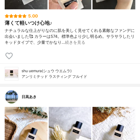
5.00
薄くて軽いつけ心地♪
ナチュラルな仕上がりなのに肌を美しく見せてくれる素敵なファンデに
出会いました🥰 カラーは574。標準色より少し明るめ。サラサラしたリ
キッドタイプで、少量でかなり…
続きを見る
shu uemura(シュウ ウエムラ)
アンリミテッド ラスティング フルイド
日高あき