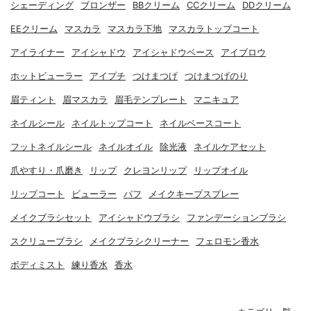
シェーディング
ブロンザー
BBクリーム
CCクリーム
DDクリーム
EEクリーム
マスカラ
マスカラ下地
マスカラトップコート
アイライナー
アイシャドウ
アイシャドウベース
アイブロウ
ホットビューラー
アイプチ
つけまつげ
つけまつげのり
眉ティント
眉マスカラ
眉毛テンプレート
マニキュア
ネイルシール
ネイルトップコート
ネイルベースコート
フットネイルシール
ネイルオイル
除光液
ネイルケアセット
爪やすり・爪磨き
リップ
クレヨンリップ
リップオイル
リップコート
ビューラー
パフ
メイクキープスプレー
メイクブラシセット
アイシャドウブラシ
ファンデーションブラシ
スクリューブラシ
メイクブラシクリーナー
フェロモン香水
ボディミスト
練り香水
香水