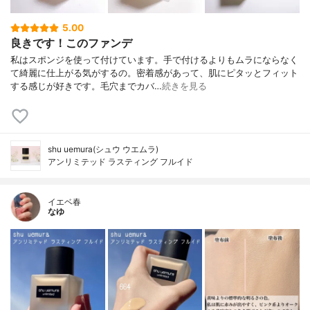
5.00
良きです！このファンデ
私はスポンジを使って付けています。手で付けるよりもムラにならなく
て綺麗に仕上がる気がするの。密着感があって、肌にピタッとフィット
する感じが好きです。毛穴までカバ…
続きを見る
shu uemura(シュウ ウエムラ)
アンリミテッド ラスティング フルイド
イエベ春
なゆ