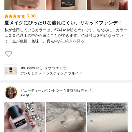
5.00
夏メイクにぴったりな崩れにくい、リキッドファンデ！
私が使用しているカラーは、574(やや明るめ）です。ちなみに、カラー
は２０色以上の中から選ぶことができます。色番号は３桁になってい
て、左が色相（色味）、真ん中が…
続きを見る
shu uemura(シュウ ウエムラ)
アンリミテッド ラスティング フルイド
ビューティーカウンセラー☆化粧品販売☆メ…
yung