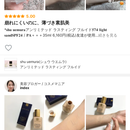
5.00
崩れにくいのに、薄づき素肌美
*𝐬𝐡𝐮 𝐮𝐞𝐦𝐮𝐫𝐚アンリミテッド ラスティング フルイド𝟓𝟕𝟒 𝐥𝐢𝐠𝐡𝐭
𝐬𝐚𝐧𝐝𝐒𝐏𝐅𝟐𝟒 / 𝐏𝐀＋＋＋⁡35ml 6,160円(税込)⁡友達が使用…
続きを見る
shu uemura(シュウ ウエムラ)
アンリミテッド ラスティング フルイド
美容ブロガー / コスメマニア
index