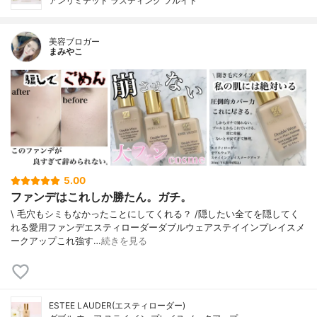
アンリミテッド ラスティング フルイド
美容ブロガー
まみやこ
5.00
ファンデはこれしか勝たん。ガチ。
\ 毛穴もシミもなかったことにしてくれる？ /⁡⁡隠したい全てを隠してく
れる愛用ファンデ⁡エスティローダーダブルウェアステイインプレイスメ
ークアップ⁡⁡これ強す…
続きを見る
ESTEE LAUDER(エスティローダー)