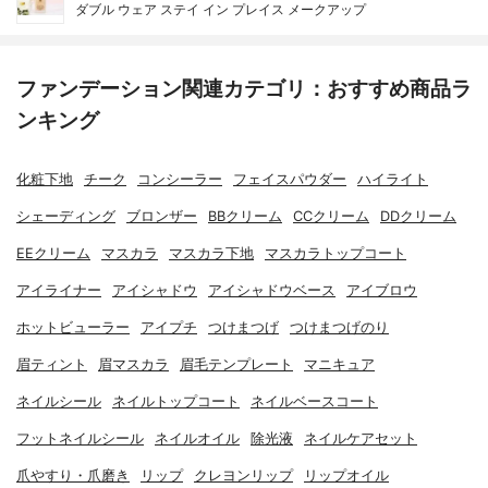
ダブル ウェア ステイ イン プレイス メークアップ
ファンデーション関連カテゴリ：おすすめ商品ラ
ンキング
化粧下地
チーク
コンシーラー
フェイスパウダー
ハイライト
シェーディング
ブロンザー
BBクリーム
CCクリーム
DDクリーム
EEクリーム
マスカラ
マスカラ下地
マスカラトップコート
アイライナー
アイシャドウ
アイシャドウベース
アイブロウ
ホットビューラー
アイプチ
つけまつげ
つけまつげのり
眉ティント
眉マスカラ
眉毛テンプレート
マニキュア
ネイルシール
ネイルトップコート
ネイルベースコート
フットネイルシール
ネイルオイル
除光液
ネイルケアセット
爪やすり・爪磨き
リップ
クレヨンリップ
リップオイル