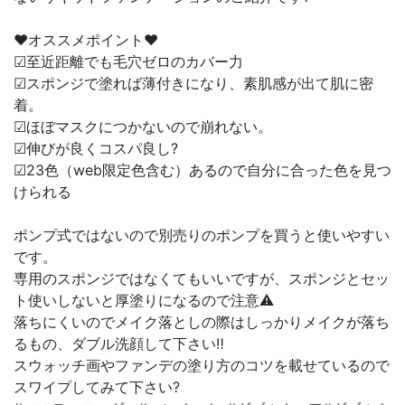
❤︎オススメポイント❤︎
☑︎至近距離でも毛穴ゼロのカバー力
☑︎スポンジで塗れば薄付きになり、素肌感が出て肌に密
着。
☑︎ほぼマスクにつかないので崩れない。
☑︎伸びが良くコスパ良し?
☑︎23色（web限定色含む）あるので自分に合った色を見つ
けられる
ポンプ式ではないので別売りのポンプを買うと使いやすい
です。
専用のスポンジではなくてもいいですが、スポンジとセッ
ト使いしないと厚塗りになるので注意⚠️
落ちにくいのでメイク落としの際はしっかりメイクが落ち
るもの、ダブル洗顔して下さい‼️
スウォッチ画やファンデの塗り方のコツを載せているので
スワイプしてみて下さい?