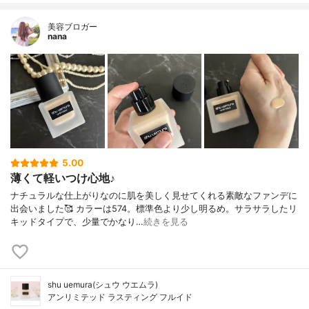
美容ブロガー
nana
5.00
薄くて軽いつけ心地♪
ナチュラルな仕上がりなのに肌を美しく見せてくれる素敵なファンデに
出会いました🥰 カラーは574。標準色より少し明るめ。サラサラしたリ
キッドタイプで、少量でかなり…
続きを見る
shu uemura(シュウ ウエムラ)
アンリミテッド ラスティング フルイド