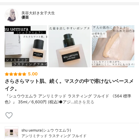
美容大好き女子大生
優亜
5.00
さらさらマット肌、続く。マスクの中で溶けないベースメ
イク。
『シュウウエムラ アンリミテッド ラスティング フルイド 《564 標準
色》』 35ml／6,600円 (税込)●アジ…
続きを見る
shu uemura(シュウ ウエムラ)
アンリミテッド ラスティング フルイド