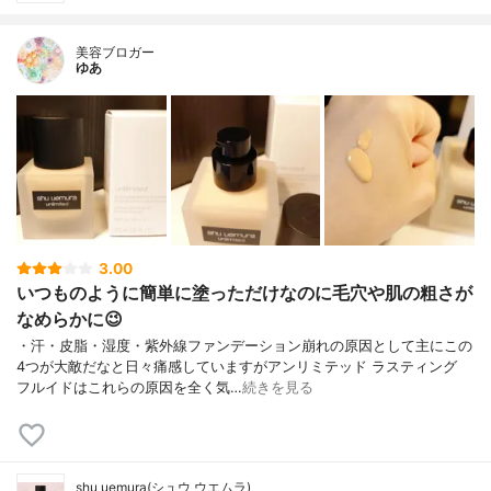
美容ブロガー
ゆあ
3.00
いつものように簡単に塗っただけなのに毛穴や肌の粗さが
なめらかに😉
・汗・皮脂・湿度・紫外線ファンデーション崩れの原因として主にこの
4つが大敵だなと日々痛感していますがアンリミテッド ラスティング
フルイドはこれらの原因を全く気…
続きを見る
shu uemura(シュウ ウエムラ)