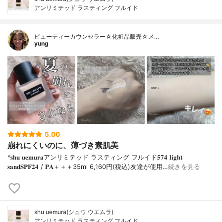
アンリミテッド ラスティング フルイド
ビューティーカウンセラー☆化粧品販売☆メ…
yung
5.00
崩れにくいのに、薄づき素肌美
*𝐬𝐡𝐮 𝐮𝐞𝐦𝐮𝐫𝐚アンリミテッド ラスティング フルイド𝟓𝟕𝟒 𝐥𝐢𝐠𝐡𝐭
𝐬𝐚𝐧𝐝𝐒𝐏𝐅𝟐𝟒 / 𝐏𝐀＋＋＋⁡35ml 6,160円(税込)⁡友達が使用…
続きを見る
shu uemura(シュウ ウエムラ)
アンリミテッド ラスティング フルイド