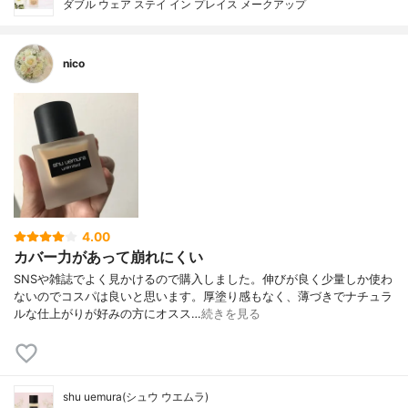
ダブル ウェア ステイ イン プレイス メークアップ
nico
4.00
カバー力があって崩れにくい
SNSや雑誌でよく見かけるので購入しました。伸びが良く少量しか使わ
ないのでコスパは良いと思います。厚塗り感もなく、薄づきでナチュラ
ルな仕上がりが好みの方にオスス…
続きを見る
shu uemura(シュウ ウエムラ)