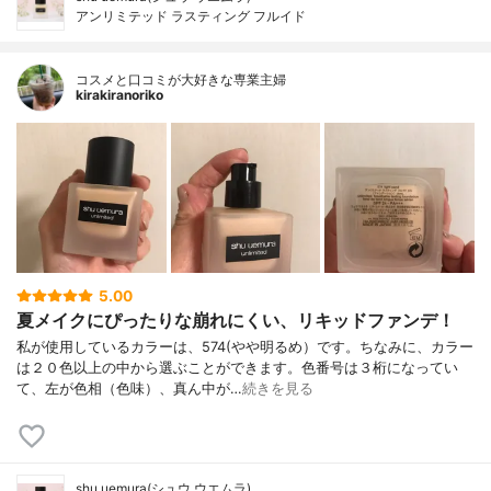
アンリミテッド ラスティング フルイド
コスメと口コミが大好きな専業主婦
kirakiranoriko
5.00
夏メイクにぴったりな崩れにくい、リキッドファンデ！
私が使用しているカラーは、574(やや明るめ）です。ちなみに、カラー
は２０色以上の中から選ぶことができます。色番号は３桁になってい
て、左が色相（色味）、真ん中が…
続きを見る
shu uemura(シュウ ウエムラ)