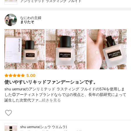
アンリミテッド ラスティング フルイド
なにわの主婦
まりたそ
5.00
使いやすいリキッドファンデーションです。
shu uemuraのアンリミテッド ラスティング フルイドの574を使用しま
した😊アーティストブランドならではの視点と、長年の肌研究によって
誕生した次世代ファ…
続きを見る
shu uemura(シュウ ウエムラ)