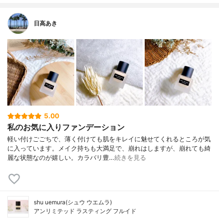
日高あき
5.00
私のお気に入りファンデーション
軽い付けごごちで、薄く付けても肌をキレイに魅せてくれるところが気
に入っています。メイク持ちも大満足で、崩れはしますが、崩れても綺
麗な状態なのが嬉しい。カラバリ豊…
続きを見る
shu uemura(シュウ ウエムラ)
アンリミテッド ラスティング フルイド