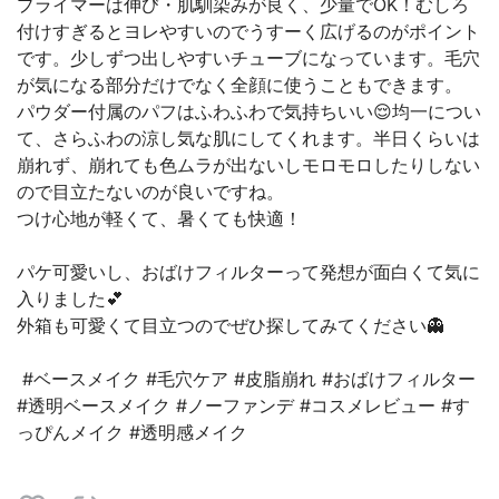
⁡プライマーは伸び・肌馴染みが良く、少量でOK！むしろ
付けすぎるとヨレやすいのでうすーく広げるのがポイント
です。⁡少しずつ出しやすいチューブになっています。毛穴
が気になる部分だけでなく全顔に使うこともできます。
⁡パウダー付属のパフはふわふわで気持ちいい😌均一につい
て、さらふわの涼し気な肌にしてくれます。半日くらいは
崩れず、崩れても色ムラが出ないしモロモロしたりしない
ので目立たないのが良いですね。⁡⁡
⁡つけ心地が軽くて、暑くても快適！⁡⁡
⁡パケ可愛いし、おばけフィルターって発想が面白くて気に
入りました︎💕︎
外箱も可愛くて目立つのでぜひ探してみてください👻
⁡ #ベースメイク #毛穴ケア #皮脂崩れ #おばけフィルター
#透明ベースメイク #ノーファンデ #コスメレビュー #す
っぴんメイク #透明感メイク