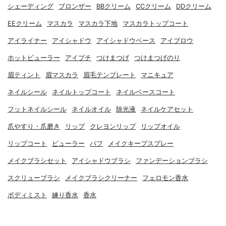
シェーディング
ブロンザー
BBクリーム
CCクリーム
DDクリーム
EEクリーム
マスカラ
マスカラ下地
マスカラトップコート
アイライナー
アイシャドウ
アイシャドウベース
アイブロウ
ホットビューラー
アイプチ
つけまつげ
つけまつげのり
眉ティント
眉マスカラ
眉毛テンプレート
マニキュア
ネイルシール
ネイルトップコート
ネイルベースコート
フットネイルシール
ネイルオイル
除光液
ネイルケアセット
爪やすり・爪磨き
リップ
クレヨンリップ
リップオイル
リップコート
ビューラー
パフ
メイクキープスプレー
メイクブラシセット
アイシャドウブラシ
ファンデーションブラシ
スクリューブラシ
メイクブラシクリーナー
フェロモン香水
ボディミスト
練り香水
香水