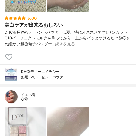
5.00
美白ケアが出来るおしろい
DHC薬用PWルーセントパウダーは夏、特にオススメです‼️サンカット
Q10パーフェクトミルクを塗ってから、上からパッとつけるだけ👍️💮き
め細かい超微粒子パウダー…
続きを見る
DHC(ディーエイチシー)
薬用PWルーセントパウダー
イエベ春
なゆ