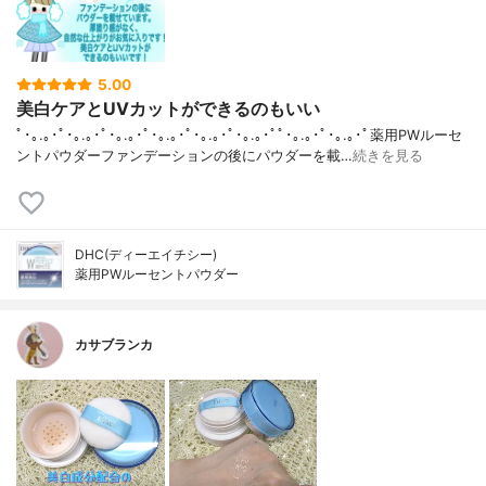
5.00
美白ケアとUVカットができるのもいい
ﾟ･｡.｡･ﾟ･｡.｡･ﾟ･｡.｡･ﾟ･｡.｡･ﾟ･｡.｡･ﾟ･｡.｡･ﾟﾟ･｡.｡･ﾟ･｡.｡･ﾟ薬用PWルーセ
ントパウダーファンデーションの後にパウダーを載…
続きを見る
DHC(ディーエイチシー)
薬用PWルーセントパウダー
カサブランカ