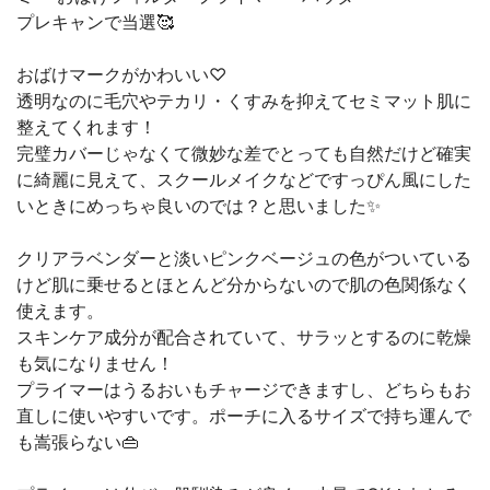
プレキャンで当選🥰
⁡おばけマークがかわいい♡⁡
⁡透明なのに毛穴やテカリ・くすみを抑えてセミマット肌に
整えてくれます！⁡
⁡完璧カバーじゃなくて微妙な差でとっても自然だけど確実
に綺麗に見えて、スクールメイクなどですっぴん風にした
いときにめっちゃ良いのでは？と思いました✨
クリアラベンダーと淡いピンクベージュの⁡色がついている
けど肌に乗せるとほとんど分からないので肌の色関係なく
使えます。⁡
スキンケア成分が配合されていて、サラッとするのに乾燥
も気になりません！⁡⁡⁡
⁡プライマーはうるおいもチャージできますし、どちらもお
直しに使いやすいです。ポーチに入るサイズで持ち運んで
も嵩張らない👜