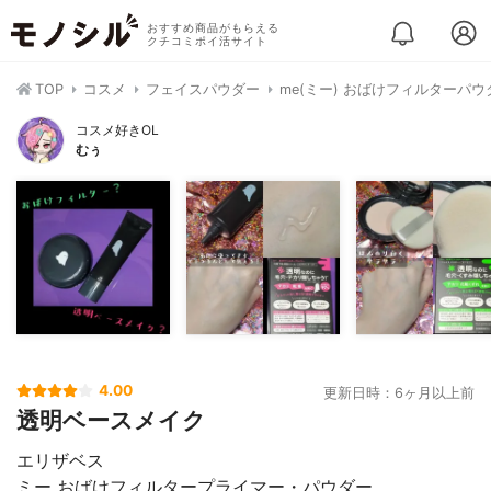
おすすめ商品がもらえる
クチコミポイ活サイト
TOP
コスメ
フェイスパウダー
me(ミー) おばけフィルターパウ
コスメ好きOL
むぅ
4.00
更新日時：6ヶ月以上前
透明ベースメイク
エリザベス ⁡
⁡ミー おばけフィルタープライマー・パウダー⁡