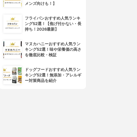
メンズ向けも！】
フライパンおすすめ人気ランキ
ング52選！【焦げ付かない・長
&GINO(アンドジーノ)
FINJIA(フィンジア)
持ち！2026最新】
プレミアムグローパワー
育毛剤
3.88
3.86
(15)
(22)
¥9,020
¥9,980
マヌカハニーおすすめ人気ラン
キング52選！味や栄養価の高さ
を徹底比較・検証
ドッグフードおすすめ人気ラン
キング52選！無添加・アレルギ
ー対策商品を紹介