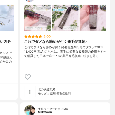
5.00
い方必
これでダメなら諦めが付く発毛促進剤♪
これでダメなら諦めが付く発毛促進剤＼モウダス／120ml
15,400円(税込)こちらは、育毛に必要な13種類の作用をすべ
センスで
て網羅した日本で唯一＊1の薬用発毛促進…
続きを見る
30歳超え
めかみの
北の快適工房
モウダス 薬用 発毛促進剤
美容ライターたまにMC
Milktea7m