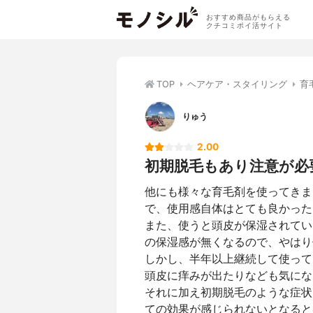
おすすめ商品がもらえる
クチコミポイ活サイト
TOP
ヘアケア・スタイリング
育
りゅう
2.00
初期脱毛もあり注意が必
他にも様々な育毛剤を使ってきま
で、使用感自体はとても良かった
また、使うと頭皮が保湿されてい
の保湿感が無くなるので、やはり
しかし、半年以上継続して使って
頭皮に痒みが出たりなども気にな
それに加え初期脱毛のような症状
ての効果が感じられないとなると