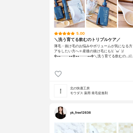
5.00
＼洗う育てる飲むのトリプルケア／
薄毛・抜け毛のお悩みやボリュームが気になる方
アをしたい方へ🔆産後の抜け毛にも\( ´ω` )/
✼••┈┈┈┈••✼••┈┈┈┈••✼＼洗う育てる飲むの…
続
北の快適工房
モウダス 薬用 発毛促進剤
yk_free12636