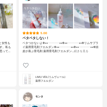
5.00
ベタベタしない！
ると女性も
ベタつかないよ✼••┈┈┈┈••✼••┈┈┈┈••✼リムサプラ
す。私も
イ薬用育毛剤フエルダン✼••┈┈┈┈••✼••┈┈┈┈••✼頭
思って…
皮が喜ぶ育毛剤 薬用育毛剤フエルダン…
続きを見る
LIMU VEIL(リムヴェール)
薬用フエルダン
モンタ