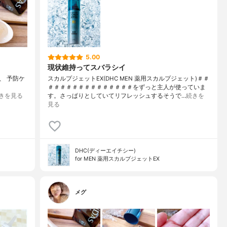
5.00
現状維持ってスバラシイ
、 予防ケ
スカルプジェットEX(DHC MEN 薬用スカルプジェット)＃＃
＃＃＃＃＃＃＃＃＃＃＃＃＃＃をずっと主人が使っていま
きを見る
す。さっぱりとしていてリフレッシュするそうで…
続きを
見る
DHC(ディーエイチシー)
for MEN 薬用スカルプジェットEX
メグ