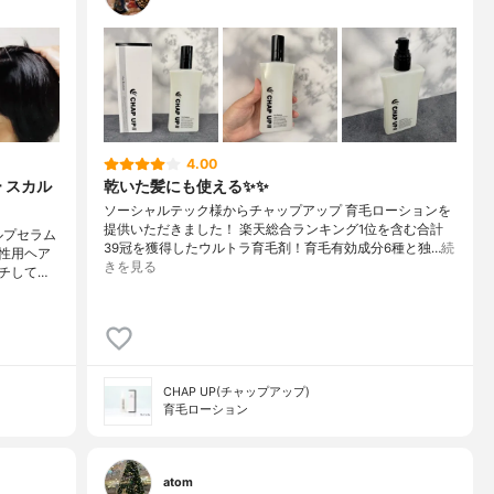
4.00
 スカル
乾いた髪にも使える✨✨
ソーシャルテック様からチャップアップ 育毛ローションを
提供いただきました！ 楽天総合ランキング1位を含む合計
ルプセラム
39冠を獲得したウルトラ育毛剤！育毛有効成分6種と独…
続
性用ヘア
きを見る
チして…
CHAP UP(チャップアップ)
育毛ローション
atom