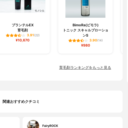
プランテルEX
BimoRa(ビモラ)
育毛剤
トニック スキャルプローショ
ンS
3.91
(22)
¥10,670
3.90
(14)
¥980
育毛剤ランキングをもっと見る
関連おすすめクチコミ
FairyROCK